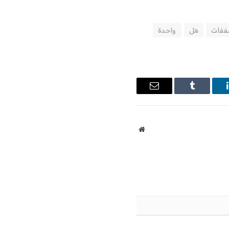
فات
هل
واحدة
ينكدإن
Tumblr
البريد
الإلكتروني
موقع
الويب