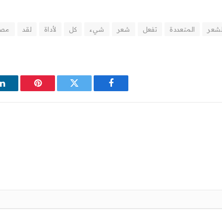
لشعر
المتعددة
تفعل
شعر
شيء
كل
لأداة
لقد
مصف
فيسبوك
تويتر
بينتيريست
ل