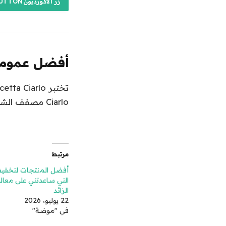
زر الأكورديونITEMCONTAINERBUTTON
أفضل عموما
تختبر Concetta Ciarlo من Vogue جهاز Dyson Airwrap Coanda 2x.
Ciarlo مصفف الشعر المتعدد Dyson Airwrap Co-anda2x.
مرتبط
أفضل المنتجات لتخفي
التي ساعدتني على معال
الزائد
22 يوليو، 2026
في "موضة"