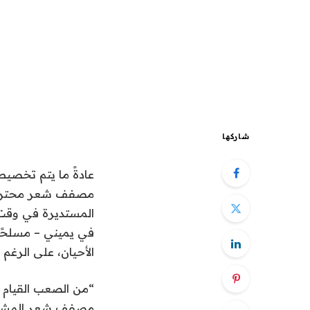
شاركها
عادةً ما يتم تخصي
مصفف شعر محترف. 
المستديرة في وقت
في يميني – مسلحًا 
الأحيان، على الرغ
“من الصعب القيام 
مصفف شعر المشاهي