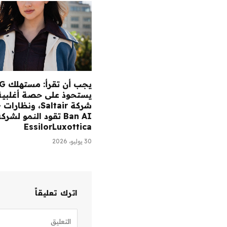
يجب أن ت
يستحوذ على حصة أغلبية
شر
Ban AI تقود النمو لشرك
EssilorLuxottica
30 يوليو، 2026
اترك تعليقاً