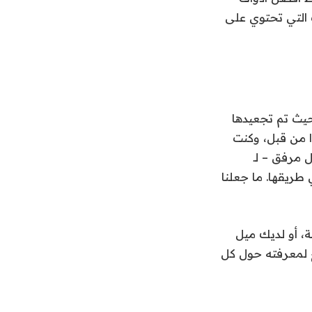
 التي تحتوي على
 لا مثيل لها، حيث تم تجعيدها
ا من قبل، وكنت
 مرفق – لـ
 طريقها. ما جعلنا
سون، أو مهتمًا بمجفف Shark الذي ينحني بزاوية 90 درجة، أو لديك ميل
حتاج لمعرفته حول كل