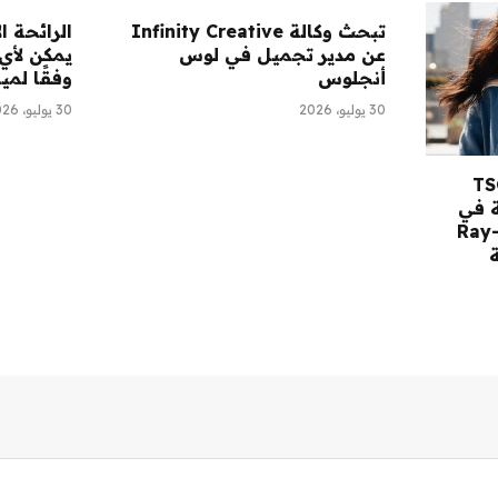
تبحث وكالة Infinity Creative
الرائحة ا
عن مدير تجميل في لوس
يمكن لأي
أنجلوس
وفقًا لمي
30 يوليو، 2026
30 يوليو، 2026
قرأ: مستهلك TSG
 في
كة Saltair، ونظارات Ray-
ة