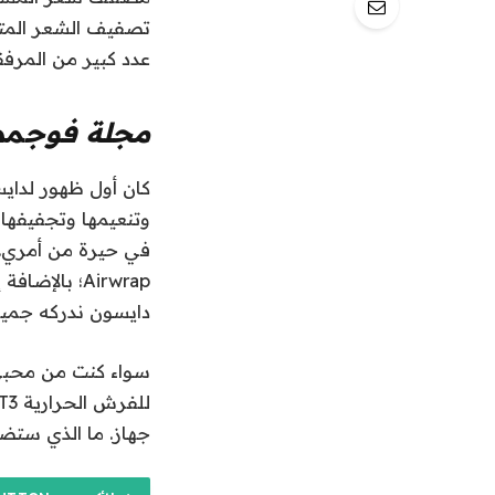
تصفيف الشعر المتعد
عدد كبير من المرفق
مجلة فوج
مص
وتنعيمها وتجفيفها 
في حيرة من أمري. 
Airwrap؛ با
دايسون ندركه جميعً
جهاز. ما الذي ستض