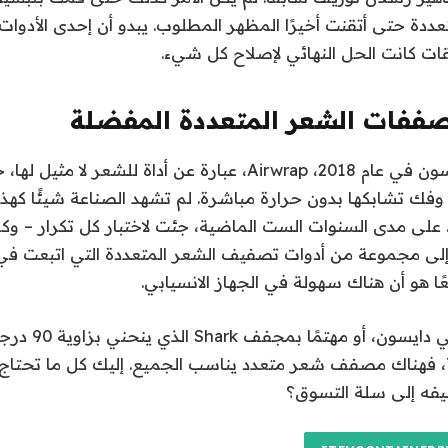
دة حتى أتقنت أخيرًا المظهر المطلوب. يبدو أن إحدى الأدوات
ات كانت الحل النهائي لإصلاح كل شيء.
ففات الشعر المتعددة المفضلة
كان أول ظهور لدايسون في عام 2018، Airwrap، عبارة عن أداة للشعر
وفك تشابكها بدون حرارة مباشرة. لم تشهد الصناعة شيئًا كهذ
على مدى السنوات الست الماضية، جئت لاختبار كل تكرار – وكل
لإضافة إلى مجموعة من أدوات تصفيف الشعر المتعددة التي اتبعت في
ا هو أن هناك سهولة في الجهاز الانسيابي.
سواء كنت من محبي داي
للفرش الحرارية T3، فهناك مصفف شعر متعدد يناسب الجميع. إليك كل ما ت
يفه إلى سلة التسوق؟