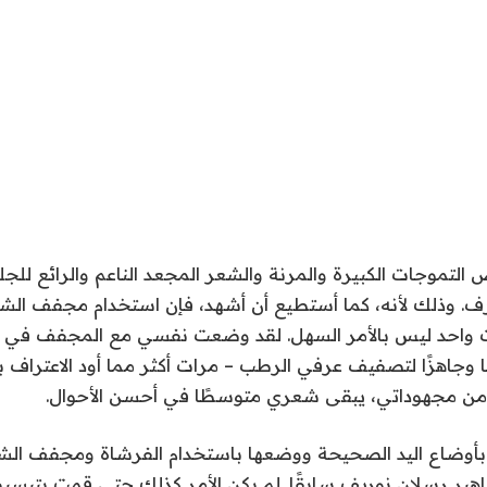
ص التموجات الكبيرة والمرنة والشعر المجعد الناعم والرائع ل
وذلك لأنه، كما أستطيع أن أشهد، فإن استخدام مجفف الشع
 واحد ليس بالأمر السهل. لقد وضعت نفسي مع المجفف في ي
وجاهزًا لتصفيف عرفي الرطب – مرات أكثر مما أود الاعتراف ب
م من مجهوداتي، يبقى شعري متوسطًا في أحسن الأحوال.
بأوضاع اليد الصحيحة ووضعها باستخدام الفرشاة ومجفف الش
ر رسلان نوريف سابقًا. لم يكن الأمر كذلك حتى قمت بتبسي