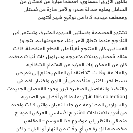
باللون الأزرق السماوي، أحدهما عبارة عن فستان من
الساتان يعلوه حمالة صدر، والآخر عبارة عن فستان
ومعطف مهدب، كانا من توقيع شهر أكتوبر.
تشتهر المصممة بفساتين السهرة المثيرة، وتستمر في
التأرجح عندما يتعلق الأمر ببناء مجموعتها بما يتجاوز
الفساتين. كان المنتجع ثقيلًا على القطع المنفصلة. كانت
هناك قمصان وبدلات متعرجة وسراويل ذات ثنيات معقدة.
كان من الممكن إيلاء المزيد من الاهتمام للشفافية
والملاءمة. وقالت: “لا أعتقد أن العالم يحتاج إلى قميص
بسيط آخر، لكنني متأكدة من أن اللون واختيار القماش
والتنفيذ والتفاصيل الصغيرة تبرر وجود القمصان الجديدة”.
[in this collection.]”ربما. ما كان أفضل هو الصدرية
والسراويل المصنوعة من جلد الثعبان، والتي كانت واحدة
من أقرب الامتدادات للاقتراح الأساسي. العرض الموسع
منطقي بالنظر إلى موضوع هذا الموسم – المقاهي
مخصصة للزيارة في أي وقت من النهار أو الليل – ولكن