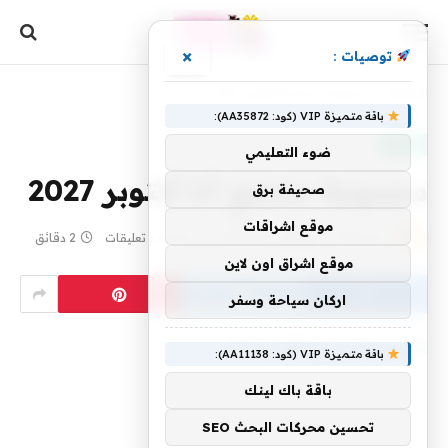
×
توصيات :
الرئيسية
»
مجموعة منتجع آنا أكتوبر 2027
باقة متميزة VIP (كود: AA35872):
موضة
ضوء التعليمي
مجموعة منتجع آنا أكتوبر 2027
صحيفة برق
موقع اشراقات
بواسطة
3 يوليو، 2026
yaraa
لا توجد تعليقات
2 دقائق
موقع اشراق اون لاين
اركان سياحة وسفر
باقة متميزة VIP (كود: AA11138):
باقة باك لينك
تحسين محركات البحث SEO