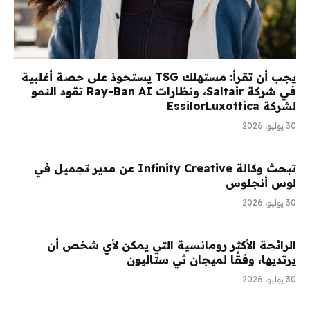
يجب أن تقرأ: مستهلك TSG يستحوذ على حصة أغلبية
في شركة Saltair، ونظارات Ray-Ban AI تقود النمو
لشركة EssilorLuxottica
30 يوليو، 2026
تبحث وكالة Infinity Creative عن مدير تجميل في
لوس أنجلوس
30 يوليو، 2026
الرائحة الأكثر رومانسية التي يمكن لأي شخص أن
يرتديها، وفقًا لميجان ثي ستاليون
30 يوليو، 2026