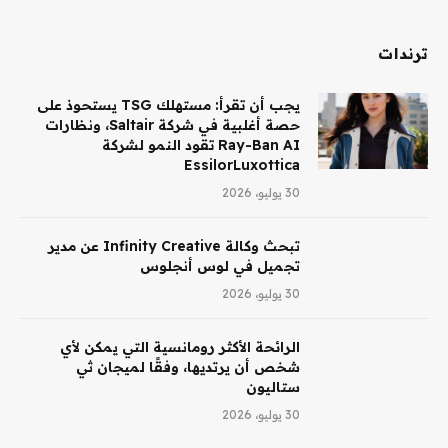
ترندات
يجب أن تقرأ: مستهلك TSG يستحوذ على
حصة أغلبية في شركة Saltair، ونظارات
Ray-Ban AI تقود النمو لشركة
EssilorLuxottica
30 يوليو، 2026
تبحث وكالة Infinity Creative عن مدير
تجميل في لوس أنجلوس
30 يوليو، 2026
الرائحة الأكثر رومانسية التي يمكن لأي
شخص أن يرتديها، وفقًا لميجان ثي
ستاليون
30 يوليو، 2026