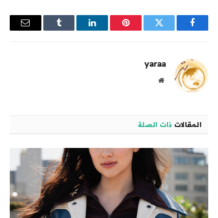
فيسبوك
تويتر
بينتيريست
لينكدإن
Tumblr
البريد
الإلكترو
yaraa
موقع
الويب
المقالات
ذات الصلة