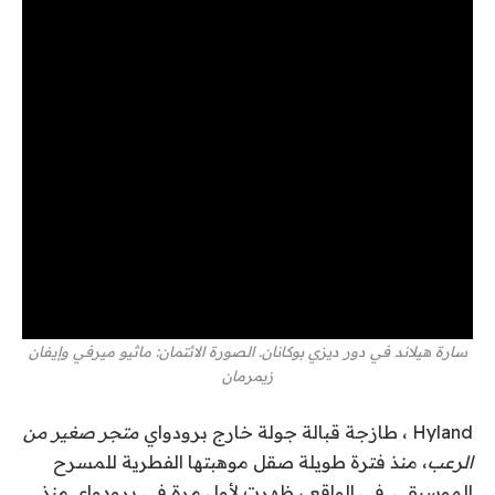
سارة هيلاند في دور ديزي بوكانان. الصورة الائتمان: ماثيو ميرفي وإيفان
زيمرمان
Hyland ، طازجة قبالة جولة خارج برودواي
متجر صغير من
الرعب
، منذ فترة طويلة صقل موهبتها الفطرية للمسرح
الموسيقي. في الواقع ، ظهرت لأول مرة في برودواي منذ