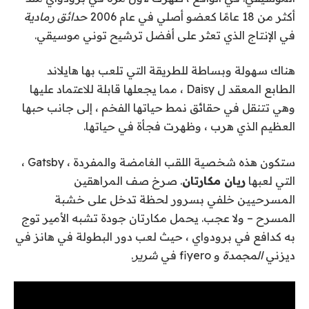
أكثر من 18 عامًا كعضو أصلي في عام 2006
حدائق رمادية
في الإنتاج الذي تعثر على أفضل ترشيح توني موسيقي.
هناك سهولة وبساطة للطريقة التي تلعب بها هايلاند
الطابع المعقد ل Daisy ، مما يجعلها قابلة للاعتماد عليها
وهي تتنقل في حقائق نمط حياتها الفخم ، إلى جانب حبها
العظيم الذي هرب ، وظهرت فجأة في حياتها.
ستكون هذه شخصية اللقب الغامضة والمفردة ، Gatsby ،
التي لعبها
ريان مكارتان
. صرخ صف المراهقين
المسرحيين خلفي بسرور لحظة تدخل على خشبة
المسرح – ولا عجب. يحمل مكارتان جودة تشبه الأمير توج
به كدافع في برودواي ، حيث لعب دور البطولة في هانز في
ديزني
المجمدة
و fiyero في
شرير
.