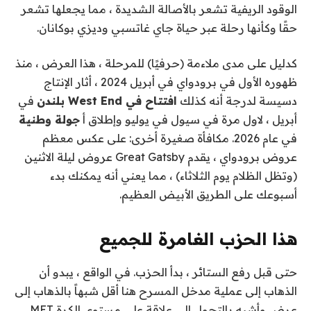
الوقود الريفية تشعر بالأصالة الشديدة ، مما يجعلها تشعر
حقًا وكأنها رحلة عبر حياة جاي غاتسبي وديزي بوكانان.
كدليل على مدى ملاءمة (حرفيًا) للمرحلة ، هذا العرض ، منذ
ظهوره الأول في برودواي في أبريل 2024 ، أثار الإنتاج
دسيسة لدرجة أنه كذلك
افتتاح في West End بلندن
في
أبريل ، لاول مرة في سيول في يوليو وإطلاق أ
جولة وطنية
في عام 2026. مكافأة صغيرة أخرى: على عكس معظم
عروض برودواي ، يقدم Great Gatsby عروض ليلة الاثنين
(وتظل الظلام يوم الثلاثاء) ، مما يعني أنه يمكنك بدء
أسبوعك على الطريق الأبيض العظيم.
هذا الحزب الغامرة للجميع
حتى قبل رفع الستائر ، بدأ الحزب. في الواقع ، يبدو أن
الذهاب إلى عملية مدخل المسرح هنا أقل شبهاً بالذهاب إلى
عرض وأشبه بالتجول إلى علاقة على مستوى الكرة MET