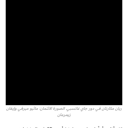
ريان مكارتان في دور جاي غاتسبي. الصورة الائتمان: ماثيو ميرفي وإيفان
زيمرمان