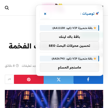
×
توصيات :
الرئيسية
»
أنت مدعو إلى الحفلات الفخمة في برودواي
باقة متميزة VIP (كود: AA11138):
منتجات منوعة
باقة باك لينك
أنت مدعو إلى الحفلات الفخمة
تحسين محركات البحث SEO
في برودواي
باقة متميزة VIP (كود: AA26790):
بواسطة
17 مارس، 2025
yaraa
لا توجد تعليقات
8 دقائق
ماسنجر المسلم