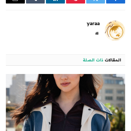
فيسبوك
تويتر
بينتيريست
لينكدإن
Tumblr
البريد
الإلكترو
yaraa
موقع
الويب
المقالات
ذات الصلة