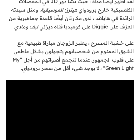
لقد أظهر أيضًا مداه ، حيث نشأ دور JD في المفضلات
الكلاسيكية خارج برودواي
هيثرز: الموسيقية
. ومثل سيدته
الرائدة في هايلاند ، لدى مكارتان أيضًا قاعدة جماهيرية من
العزف على Diggie على كوميديا ​​قناة ديزني
ليف ومادي
.
على خشبة المسرح ، يعتبر الزوجان مباراة طبيعية مع
الشوق الممنوع من شخصياتهم يتجولون بشكل عاطفي
على قلوب الجمهور. عندما تتجمع أصواتهم من أجل “My
Green Light” ، لا يوجد شيء أقل من سحر برودواي.