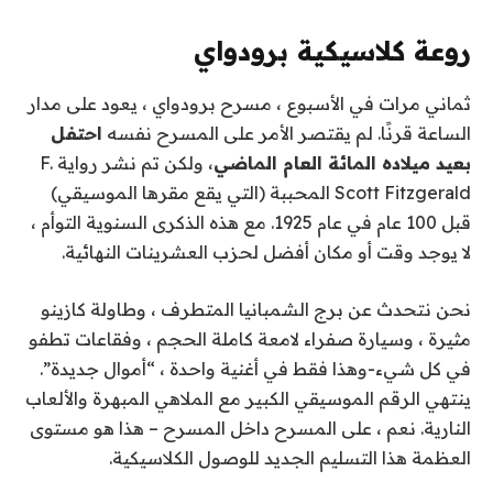
روعة كلاسيكية برودواي
ثماني مرات في الأسبوع ، مسرح برودواي ، يعود على مدار
الساعة قرنًا. لم يقتصر الأمر على المسرح نفسه
احتفل
بعيد ميلاده المائة العام الماضي
، ولكن تم نشر رواية F.
Scott Fitzgerald المحببة (التي يقع مقرها الموسيقي)
قبل 100 عام في عام 1925. مع هذه الذكرى السنوية التوأم ،
لا يوجد وقت أو مكان أفضل لحزب العشرينات النهائية.
نحن نتحدث عن برج الشمبانيا المتطرف ، وطاولة كازينو
مثيرة ، وسيارة صفراء لامعة كاملة الحجم ، وفقاعات تطفو
في كل شيء-وهذا فقط في أغنية واحدة ، “أموال جديدة”.
ينتهي الرقم الموسيقي الكبير مع الملاهي المبهرة والألعاب
النارية. نعم ، على المسرح داخل المسرح – هذا هو مستوى
العظمة هذا التسليم الجديد للوصول الكلاسيكية.