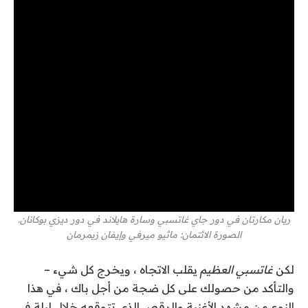
ريان مكارتان في دور جاي غاتسبي وسارة هايلاند في دور ديزي بوكانان.
الصورة الائتمان: ماثيو ميرفي وإيفان زيمرمان
لكن
غاتسبي العظيم
يقلب الاتجاه ، ويخرج كل شيء –
والتأكد من حصولك على كل ضجة من أجل باك ، في هذا
النوع من مشهد الأغنية والرقص الذي تتوقعه خلال ليلة في