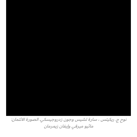
نوح ج. ريكيتس ، سارة تشيس وجون زدروجيسكي. الصورة الائتمان:
ماثيو ميرفي وإيفان زيمرمان