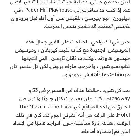
لندن بدلاً من حالتي الأصلية حيث تنشأ. تساءلت في الأصل
عما إذا كنت قد سافرت إلى Paper Mill Playhouse ، في
ميلبورن ، نيو جيرسي ، للقبض على أول أداء قبل برودواي
غاتسبي العظيم
قد تشعر بنفس الطريقة.
حتى في الضواحي ، اجتاحت على الفور جمال هذه
الموسيقى الجديدة مع كتاب لكيت كيريغان ، وموسيقى
جيسون هاولاند ، وكلمات ناثان تايسن ، التي أنتجتها
تشونسو شين ، وأخرجها مارك بروني. لكن كل عنصر كان
مرتفعًا عندما رأيته في برودواي.
بعد كل شيء ، جالسًا هناك في المسرح في 53 و
Broadway ، كنت على بعد ست كتل جنوبًا واثنين من
الطرق من أحد المواقع في The Musical ، The Plaza
Hotel. على الرغم من أنه أيقوني اليوم كما كان في ذلك
الوقت ، هناك إثارة متأصلة حول التواجد فعليًا في الإعداد
الذي تم إحضاره أمامك.