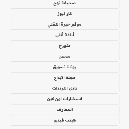
صحيفة نهج
كار نيوز
موقع خبرة التقني
أناقة أنثى
متورخ
مدسن
روتانا تسويق
مجلة الابداع
نادي الترددات
استشارات اون لاين
المعارف
هيدب فيديو