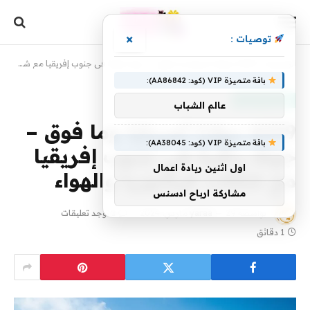
×
توصيات :
الرئيسية
»
4299 دولارًا أمريكيًا وما فوق – جولة راقية في جنوب إفريقيا مع شلالات فيكتوريا والهواء
باقة متميزة VIP (كود: AA86842):
منتجات منوعة
عالم الشباب
4299 دولارًا أمريكيًا وما فوق –
باقة متميزة VIP (كود: AA38045):
جولة راقية في جنوب إفريقيا
اول اثنين ريادة اعمال
مع شلالات فيكتوريا والهواء
مشاركة ارباح ادسنس
بواسطة
29 مارس، 2024
yaraa
لا توجد تعليقات
1 دقائق