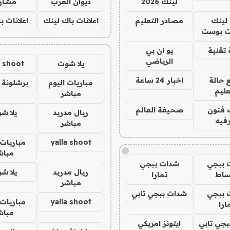
لينك 2026
ديوان العرب
مشار
لينك
مصادر التعليم
اعلانات باك لينك
اعلانات ب
 بوست
تقنية
يو ان بي
الرياضي
يلا شوت
a shoot
 حالة
اخبار 24 ساعة
مباريات اليوم
برشلونة 
عليم
مباشر
 فنون
صحيفة العالم
ريال مدريد
يلا ش
فيه
مباشر
yalla shoot
مباريات 
!
مباش
 ببجي
شدات ببجي
ريال مدريد
يلا ش
ساط
تمارا
مباشر
 ببجي
شدات ببجي تابي
yalla shoot
مباريات 
ارا
مباش
جي تابي
ايتونز امريكي