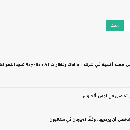
 شخص أن يرتديها، وفقًا لميجان ثي ستاليون