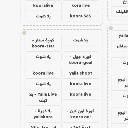
يع
kooralive
kora live
اكلينك
koora 365
يلا شوت
!
!
yall
يلا شوت
كورة ستار -
مباشر
koora-star
كورة جول -
يلا شوت
وت
koora-goal
koora live
yalla shoot
اليوم
koora live
يلا شوت
ر
koora live
Yalla Live - يلا
وت
لايف
كورة اون لاين -
يلا كورة -
اليوم
yallakora
koora onl
ر
كورة 365 -
اس جول - AS