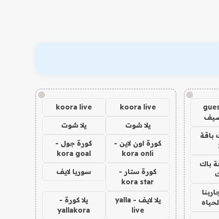
!
!
koora live
koora live
gues
ضيف
يلا شوت
يلا شوت
 باقة
كورة اون لاين -
كورة جول -
kora goal
kora onli
ة باك
كورة ستار -
سوريا لايف
ك
kora star
اربنا
يلا لايف - yalla
يلا كورة -
لحياه
yallakora
live