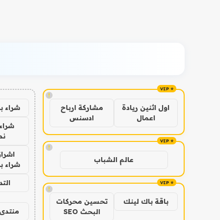
!
شراء ب
اول اثنين ريادة
مشاركة ارباح
اعمال
ادسنس
شراء 
نص
!
اشراق
عالم الشباب
شراء با
الت
!
باقة باك لينك
تحسين محركات
منتدى 
البحث SEO