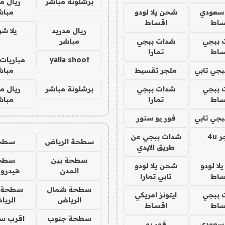
برشلونة مباشر
ريال م
 سعودي
شحن يلا لودو
مباش
ساط
اقساط
ريال مدريد
يلا ش
 ببجي
شدات ببجي
مباشر
ساط
تمارا
yalla shoot
مباريات 
جي تابي
متجر تقسيط
مباش
 ببجي
شدات ببجي
برشلونة مباشر
ريال م
ساط
تمارا
مباش
جي تابي
فور يو ستور
4u
شدات ببجي عن
سطحة الرياض
سطح
طريق الايدي
سطحة بين
سطح
ا لودو
شحن يلا لودو
المدن
هيدرو
ساط
تابي تمارا
سطحة شمال
سطحة 
 ببجي
ايتونز امريكي
الرياض
الري
ساط
اقساط
سطحة جنوب
اقرب س
 سعودي
فور يو