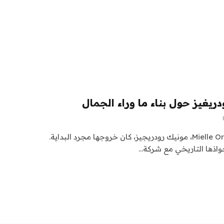
غيز حول بناء ما وراء الجمال
بالنسبة لمؤسس شركة Mielle Organics، مونيك رودريجيز، كان خروجها مجرد البداية.
واذها التاريخي مع شركة…