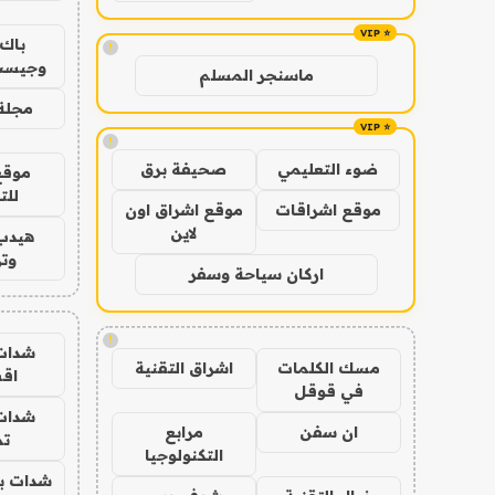
باك 
!
وجيست
ماسنجر المسلم
مجلة 
!
ضوء التعليمي
صحيفة برق
موقع
للت
موقع اشراقات
موقع اشراق اون
لاين
هيدب
وتر
اركان سياحة وسفر
!
شدات
مسك الكلمات
اشراق التقنية
اق
في قوقل
شدات
ان سفن
مرابع
تم
التكنولوجيا
شدات بب