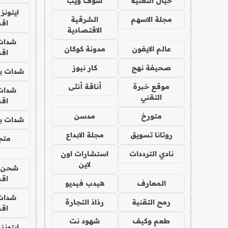
خيال التقنية
شوف ويب
ايتونز
مجلة الاسهم
الشرقية
اق
الاقتصادية
شدات
عالم الايفون
مدونة كوكان
اق
صحيفة نهج
كار نيوز
شدات بب
موقع خبرة
أناقة أنثى
شدات
التقني
اق
متورخ
مدسن
شدات بب
روتانا تسويق
مجلة الابداع
متجر 
نادي الترددات
استشارات اون
لاين
شحن يل
اق
المعارف
هيدب فيديو
شدات
رمح التقنية
رذاذ التجارة
اق
طعم وكيف
شهود نت
ايتونز