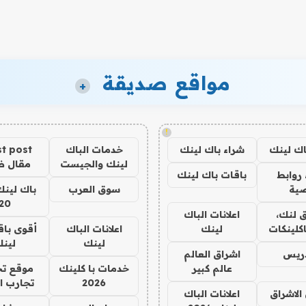
مواقع صديقة
+
!
اك لينك
شراء باك لينك
خدمات الباك
t post
لينك والجيست
مقال 
روابط
باقات باك لينك
ية
سوق العرب
باك لينك
20
 لنك،
اعلانات الباك
كلينكات
لينك
اعلانات الباك
أقوى باق
لينك
لين
دريس
اشراق العالم
عالم كبير
خدمات با كلينك
موقع تج
2026
تجارب ا
الاشراق
اعلانات الباك