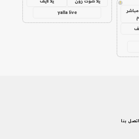
يلا شوت زون
يلا لايف
!
مباشر
yalla live
م
يف
تصل بنا