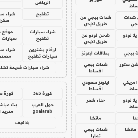
الرياض
ساط
تشليح
شراء سي
شدات
شدات ببجي عن
سكرا
جي
طريق الايدي
شراء سيارات
موقع ش
ا لودو
شحن لودو عن
تشليح
سيارات 
طريق الايدي
ارقام يشترون
شراء سي
 ببجي
بطاقات ايتونز
سيارات تشليح
مصدو
شن ستور
شدات ببجي
شراء سيارات قديمة تشلي
اقساط
 امريكي
ايتونز سعودي
ساط
اقساط
كورة 365
كورة س
ا لودو
حناء شعر
جول العرب
بث مباشر
ساط
goalarab
مدريد ا
نا
ماتشا
يلا لايف
ماتشا
شدات ببجي
تمارا