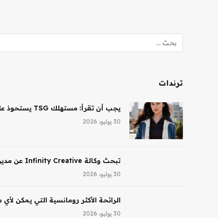
ترندات
يجب أن تقرأ: مستهلك TSG يستحوذ على حصة أغلبية في شركة Saltair، ونظارات Ray-Ban AI تقود النمو لشركة EssilorLuxottica
30 يوليو، 2026
تبحث وكالة Infinity Creative عن مدير تجميل في لوس أنجلوس
30 يوليو، 2026
الرائحة الأكثر رومانسية التي يمكن لأي
30 يوليو، 2026