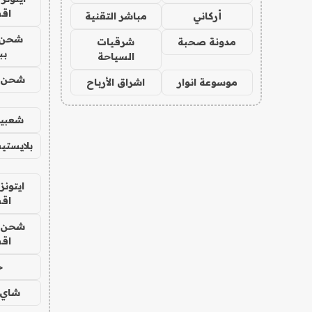
اق
أركاني
مباشر التقنية
شحن 
مدونة صحبة
شرقيات
بب
السياحة
شحن يل
موسوعة انوار
اشراق الأرباح
شعبية
بلايستي
ايتونز
اق
شحن يل
اق
ح
شاي 