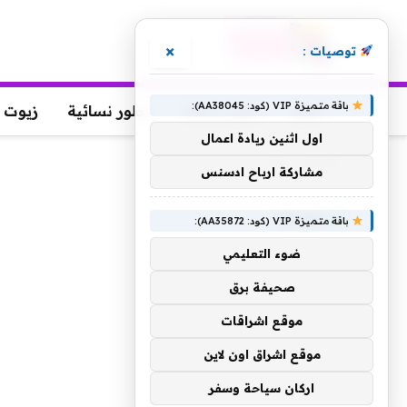
×
توصيات :
باقة متميزة VIP (كود: AA38045):
عطور
عطور رجالية
عطور نسائية
زيوت 
اول اثنين ريادة اعمال
الرئيسية
»
مونيك
مشاركة ارباح ادسنس
مونيك
باقة متميزة VIP (كود: AA35872):
ضوء التعليمي
صحيفة برق
موقع اشراقات
موقع اشراق اون لاين
اركان سياحة وسفر