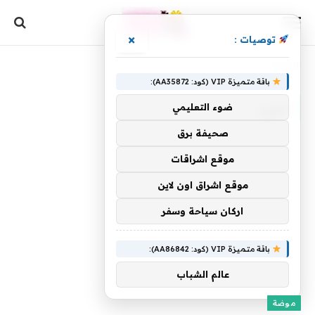
×
توصيات :
الرئيسية
»
سيء
باقة متميزة VIP (كود: AA35872):
سيء
ضوء التعليمي
صحيفة برق
موقع اشراقات
موقع اشراق اون لاين
اركان سياحة وسفر
باقة متميزة VIP (كود: AA86842):
عالم الشباب
موضة