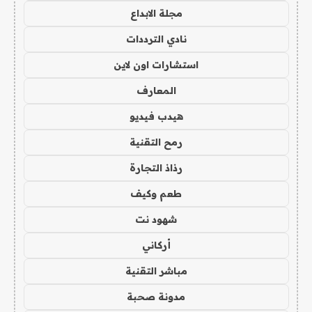
مجلة الابداع
نادي الترددات
استشارات اون لاين
المعارف
هيدب فيديو
رمح التقنية
رذاذ التجارة
طعم وكيف
شهود نت
أركاني
مباشر التقنية
مدونة صحبة