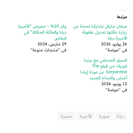
مرتبط
ميغان ماركل تشاركنا لمحة عن
وفر 20% – معرض “الأميرة
زيارة عائلتها لمنزل طفولة
ديانا والعائلة المالكة” في
الأميرة ديانا
فيغاس
26 يوليو، 2026
29 مارس، 2024
في "موضة"
في "منتجات منوعة"
السبق الصحفي مع بيتينا
كوريك من فيلم The
Serpentine: عن عودة إيشا
أمباني والجناح الجديد
12 يونيو، 2026
في "موضة"
ديانا
صورة
للأميرة
مميزة