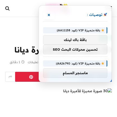
×
توصيات :
الرئيسية
»
30 صورة مميزة للأميرة ديانا
باقة متميزة VIP (كود: AA11138):
موضة
باقة باك لينك
30 صورة مميزة للأميرة ديانا
تحسين محركات البحث SEO
بواسطة
1 يوليو، 2026
yaraa
لا توجد تعليقات
1 دقائق
باقة متميزة VIP (كود: AA26790):
ماسنجر المسلم