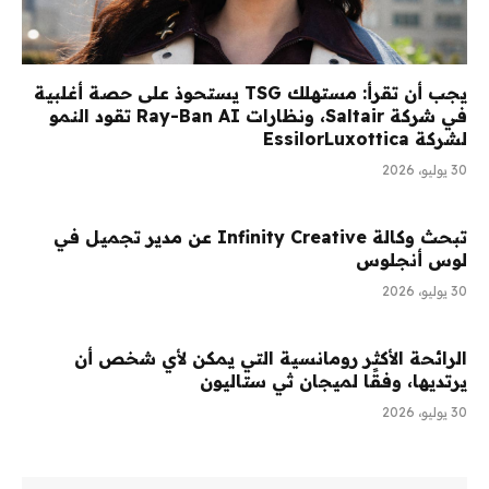
يجب أن تقرأ: مستهلك TSG يستحوذ على حصة أغلبية
في شركة Saltair، ونظارات Ray-Ban AI تقود النمو
لشركة EssilorLuxottica
30 يوليو، 2026
تبحث وكالة Infinity Creative عن مدير تجميل في
لوس أنجلوس
30 يوليو، 2026
الرائحة الأكثر رومانسية التي يمكن لأي شخص أن
يرتديها، وفقًا لميجان ثي ستاليون
30 يوليو، 2026