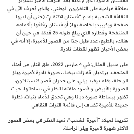
الفستان الأسود الذي ارتدته بعد اعتراف الأمير تشارلز
بعلاقة غرامية على التلفزيون الوطني، والذي يُعرف الآن في
الثقافة الشعبية باسم “فستان الانتقام”. (حتى أن لديها
صفحة ويكيبيديا خاصة بها.) أو فستان زفافها بأكمامه
المنتفخة وقطاره الذي يبلغ طوله 25 قدمًا. في حين أن
هناك، بالطبع، عدد قليل جدًا من الصور للأميرة، إلا أنه في
بعض الأحيان تظهر لقطات نادرة.
على سبيل المثال: في 4 مارس 2022، علق اثنان من أمناء
المتحف، يرتديان قفازات بيضاء، صورة نادرة لأميرة ويلز
الراحلة، بقلم ديفيد بيلي، على جدران قصر كنسينغتون.
الصورة بالأبيض والأسود ملفتة للنظر في بساطتها، حيث
تظهر ببساطة صورة ديانا وهي تحدق للأمام بثبات. نظرة
جديدة للأميرة تضاف إلى قائمة التراث الثقافي.
تكريما لميلاد “أميرة الشعب”، نعيد النظر في بعض الصور
الأكثر شهرة لأميرة ويلز الراحلة.