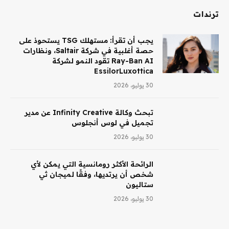
ترندات
يجب أن تقرأ: مستهلك TSG يستحوذ على
حصة أغلبية في شركة Saltair، ونظارات
Ray-Ban AI تقود النمو لشركة
EssilorLuxottica
30 يوليو، 2026
تبحث وكالة Infinity Creative عن مدير
تجميل في لوس أنجلوس
30 يوليو، 2026
الرائحة الأكثر رومانسية التي يمكن لأي
شخص أن يرتديها، وفقًا لميجان ثي
ستاليون
30 يوليو، 2026