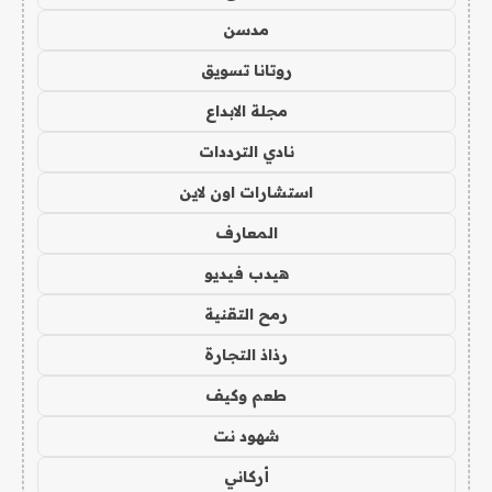
مدسن
روتانا تسويق
مجلة الابداع
نادي الترددات
استشارات اون لاين
المعارف
هيدب فيديو
رمح التقنية
رذاذ التجارة
طعم وكيف
شهود نت
أركاني