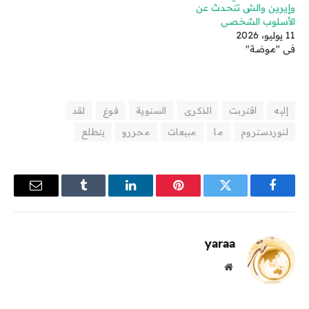
وإيرين والش تتحدث عن
الأسلوب الشخصي
11 يوليو، 2026
في "موضة"
إليه
اقتربت
الذكرى
السنوية
فوغ
لقد
لنوردستروم
ما
مبيعات
محررو
يتطلع
فيسبوك
تويتر
بينتيريست
لينكدإن
Tumblr
البريد
الإلكترو
yaraa
موقع
الويب