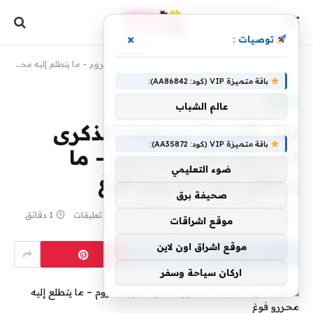
×
توصيات :
الرئيسية
»
لقد اقتربت مبيعات الذكرى السنوية لنوردستروم – ما يتطلع إليه محررو فوغ
باقة متميزة VIP (كود: AA86842):
موضة
عالم الشباب
لقد اقتربت مبيعات الذكرى
باقة متميزة VIP (كود: AA35872):
السنوية لنوردستروم – ما
ضوء التعليمي
يتطلع إليه محررو فوغ
صحيفة برق
بواسطة
7 يوليو، 2026
yaraa
لا توجد تعليقات
1 دقائق
موقع اشراقات
موقع اشراق اون لاين
اركان سياحة وسفر