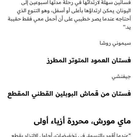
فساتين سهلة لارتدائها في رحلة مدتها أسبوعين إلى
اليونان. يمكن ارتداؤها بأعلى أو أسفل، وهو التنوع الذي
أحتاجه عندما يصر خطيبي على أن أحمل معي فقط حقيبة
يد.‘‘
سيموني روشا
فستان العمود المتوتر المطرز
جيفنشي
فستان من قماش البوبلين القطني المقطع
ماي مورش، محررة أزياء أولى
“عندما أقوم بالتسوق في تخفيضات، أحاول الالتزام بقطع