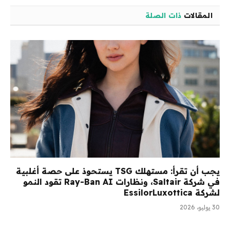
المقالات
ذات الصلة
يجب أن تقرأ: مستهلك TSG يستحوذ على حصة أغلبية
في شركة Saltair، ونظارات Ray-Ban AI تقود النمو
لشركة EssilorLuxottica
30 يوليو، 2026