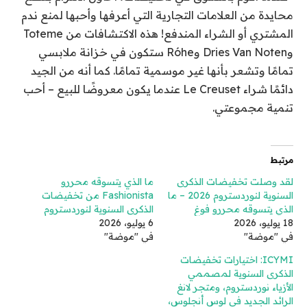
محايدة من العلامات التجارية التي أعرفها وأحبها لمنع ندم
المشتري أو الشراء المندفع! هذه الاكتشافات من Toteme
وDries Van Noten وRóhe ستكون في خزانة ملابسي
تمامًا وتشعر بأنها غير موسمية تمامًا. كما أنه من الجيد
دائمًا شراء Le Creuset عندما يكون معروضًا للبيع – أحب
تنمية مجموعتي.
مرتبط
لقد وصلت تخفيضات الذكرى
ما الذي يتسوقه محررو
السنوية لنوردستروم 2026 – ما
Fashionista من تخفيضات
الذي يتسوقه محررو فوغ
الذكرى السنوية لنوردستروم
18 يوليو، 2026
6 يوليو، 2026
في "موضة"
في "موضة"
ICYMI: اختيارات تخفيضات
الذكرى السنوية لمصممي
الأزياء نوردستروم، ومتجر لانغ
الرائد الجديد في لوس أنجلوس،