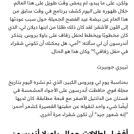
ولكن، على ما يبدو، لم يمض وقت طويل على هذا العالم.
خلال ظهوره على
اليوم
كشف برنامج في وقت سابق من
هذا العام عن بيضة عيد الفصح الجميلة حول سبب عودتها
إلى اللون الأشقر: لقد كان ذلك طلبًا من ابنها ديلان لي، الذي
كان مخطوبًا ويخطط لحفل زفاف على باولا بروس. يتذكر
أندرسون أن لي سألته: “أمي، هل يمكنك أن تكوني شقراء
في حفل زفافي؟” وكان هذا هو الحال.
تييري جوبيرت
بمناسبة يوم لي وبروس الكبير، الذي تم نشره اليوم بتاريخ
مجلة فوج
,
حافظت أندرسون على الأجواء المشمسة في
فستان من الدانتيل الأصفر مع قبعة مطابقة. كان لديها
أيضًا شيء واحد لتقوله عن حقبتها القصيرة كشعر أحمر:
“إنه شعور جيد” أن تكون شقراء مرة أخرى.
أفضل إطلالات جمال باميلا أندرسون