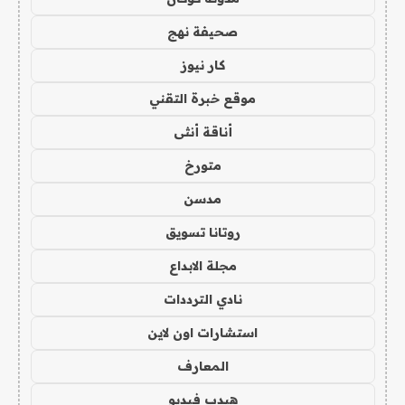
صحيفة نهج
كار نيوز
موقع خبرة التقني
أناقة أنثى
متورخ
مدسن
روتانا تسويق
مجلة الابداع
نادي الترددات
استشارات اون لاين
المعارف
هيدب فيديو