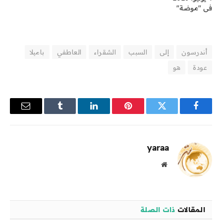
في "موضة"
أندرسون
إلى
السبب
الشقراء
العاطفي
باميلا
عودة
هو
فيسبوك
تويتر
بينتيريست
لينكدإن
Tumblr
البريد
الإلكترو
yaraa
موقع
الويب
المقالات
ذات الصلة