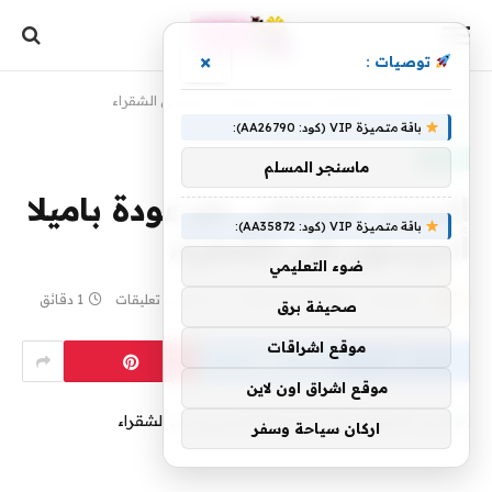
×
توصيات :
الرئيسية
»
السبب العاطفي هو عودة باميلا أندرسون إلى الشقراء
باقة متميزة VIP (كود: AA26790):
موضة
ماسنجر المسلم
السبب العاطفي هو عودة باميلا
باقة متميزة VIP (كود: AA35872):
أندرسون إلى الشقراء
ضوء التعليمي
بواسطة
4 يوليو، 2026
yaraa
لا توجد تعليقات
1 دقائق
صحيفة برق
موقع اشراقات
موقع اشراق اون لاين
اركان سياحة وسفر