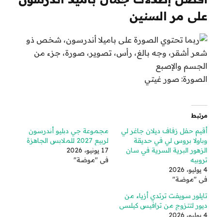
على مر السنين
الصورة: صور غيتي
مرتبط
أقيم حفل زفاف ديلان جاغر لي
مجموعة جي دبليو أندرسون
وباولا بروس لي في حديقة
لربيع 2027 للملابس الجاهزة
الزهور البرية السرية في سان
17 يونيو، 2026
تروبيه
في "موضة"
4 يوليو، 2026
في "موضة"
تايلور سويفت ترتدي أزياء من
ديور لتتزوج من ترافيس كيلسي
4 يوليو، 2026