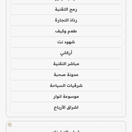
رمح التقنية
رذاذ التجارة
طعم وكيف
شهود نت
أركاني
مباشر التقنية
مدونة صحبة
شرقيات السياحة
موسوعة انوار
اشراق الأرباح
!
شراء باك لينك