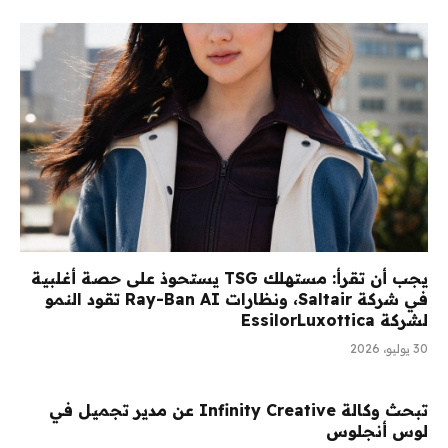
يجب أن تقرأ: مستهلك TSG يستحوذ على حصة أغلبية
في شركة Saltair، ونظارات Ray-Ban AI تقود النمو
لشركة EssilorLuxottica
30 يوليو، 2026
تبحث وكالة Infinity Creative عن مدير تجميل في
لوس أنجلوس