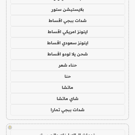
بلايستيشن ستور
شدات ببجي اقساط
ايتونز امريكي اقساط
ايتونز سعودي اقساط
شحن يلا لودو اقساط
حناء شعر
حنا
ماتشا
شاي ماتشا
شدات ببجي تمارا
!
خدمات الباك لينك والجيست