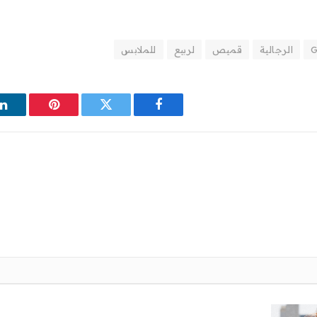
G
الرجالية
قميص
لربيع
للملابس
فيسبوك
تويتر
بينتيريست
ل