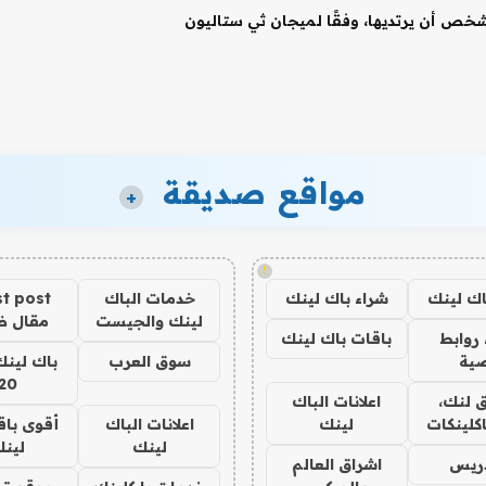
 شخص أن يرتديها، وفقًا لميجان ثي ستاليون
مواقع صديقة
+
!
اك لينك
شراء باك لينك
خدمات الباك
t post
لينك والجيست
مقال 
روابط
باقات باك لينك
ية
سوق العرب
باك لينك
20
 لنك،
اعلانات الباك
كلينكات
لينك
اعلانات الباك
أقوى باق
لينك
لين
دريس
اشراق العالم