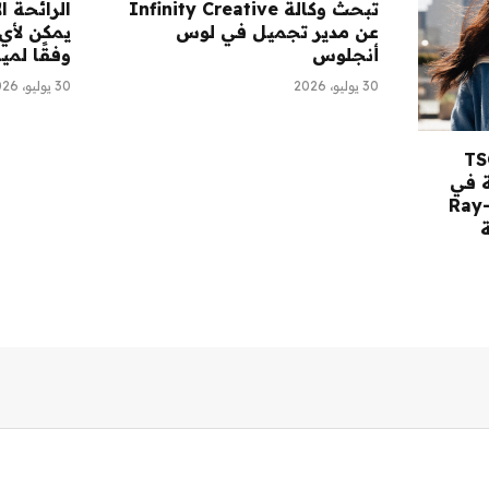
تبحث وكالة Infinity Creative
الرائحة ا
عن مدير تجميل في لوس
يمكن لأي
أنجلوس
وفقًا لمي
30 يوليو، 2026
30 يوليو، 2026
قرأ: مستهلك TSG
 في
كة Saltair، ونظارات Ray-
ة