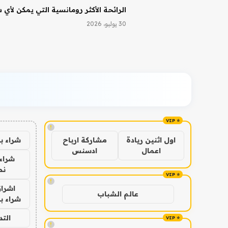
الرائحة الأكثر رومانسية التي يمكن لأي
30 يوليو، 2026
!
شراء ب
اول اثنين ريادة
مشاركة ارباح
اعمال
ادسنس
شراء 
نص
!
اشراق
عالم الشباب
شراء با
الت
!