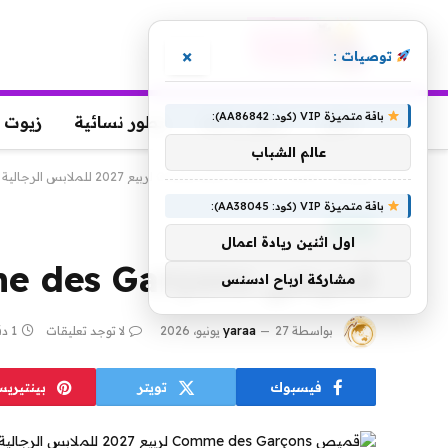
×
توصيات :
باقة متميزة VIP (كود: AA86842):
عطور
عطور رجالية
عطور نسائية
زيوت 
عالم الشباب
الرئيسية
»
قميص Comme des Garçons لربيع 2027 للملابس الرجالية
باقة متميزة VIP (كود: AA38045):
موضة
اول اثنين ريادة اعمال
قميص Comme des Garçons لربيع 2027 للملابس الرجالية
مشاركة ارباح ادسنس
بواسطة
27 يونيو، 2026
yaraa
لا توجد تعليقات
1 دقائق
فيسبوك
تويتر
بينتيري