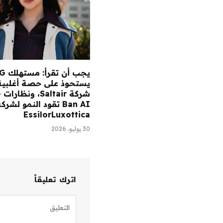
يجب أن ت
يستحوذ على حصة أغلبية
شر
Ban AI تقود النمو لشرك
EssilorLuxottica
30 يوليو، 2026
اترك تعليقاً