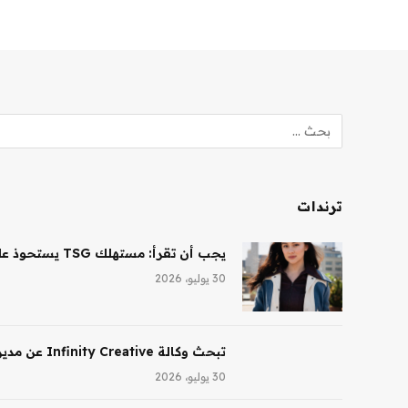
ترندات
يجب أن تقرأ: مستهلك TSG يستحوذ على حصة أغلبية في شركة Saltair، ونظارات Ray-Ban AI تقود النمو لشركة EssilorLuxottica
30 يوليو، 2026
تبحث وكالة Infinity Creative عن مدير تجميل في لوس أنجلوس
30 يوليو، 2026