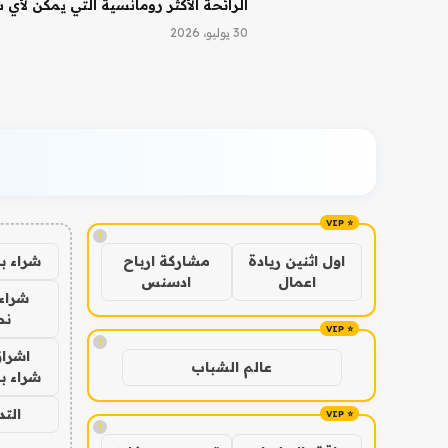
الرائحة الأكثر رومانسية التي يمكن لأي
30 يوليو، 2026
!
شراء ب
اول اثنين ريادة
مشاركة ارباح
اعمال
ادسنس
شراء 
نص
!
اشراق
عالم الشباب
شراء با
الت
!