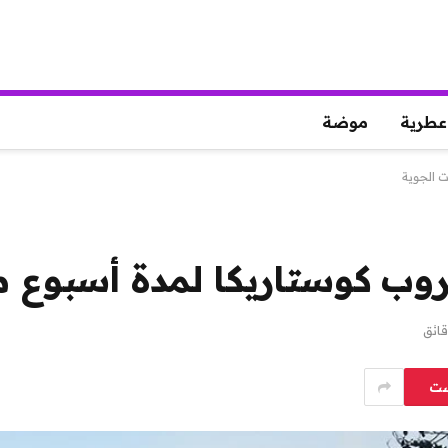
عطرية
موضة
ست