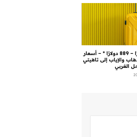
754 دولارًا – 889 دولارًا * – أسعار
هاب والإياب إلى تاهيتي
ل الغربي