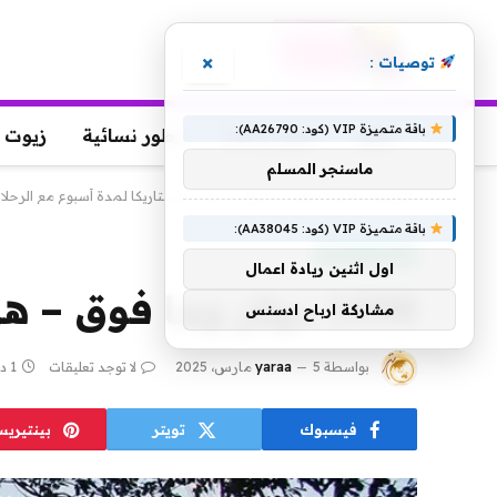
×
توصيات :
باقة متميزة VIP (كود: AA26790):
عطور
عطور رجالية
عطور نسائية
زيوت 
ماسنجر المسلم
الرئيسية
»
1598 دولار وما فوق – هروب كوستاريكا لمدة أسبوع مع الرحلات الجوية
باقة متميزة VIP (كود: AA38045):
منتجات منوعة
اول اثنين ريادة اعمال
1598 دولار وما فوق – هروب كوستاريكا لمدة أسبوع مع الرحلات الجوية
مشاركة ارباح ادسنس
بواسطة
5 مارس، 2025
yaraa
لا توجد تعليقات
1 دقائق
فيسبوك
تويتر
بينتيري