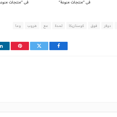
في "منتجات منوعة"
في "منتجات منوعة
دولار
فوق
كوستاريكا
لمدة
مع
هروب
وما
فيسبوك
تويتر
بينتيريست
ل