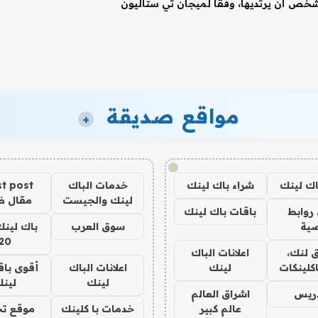
 شخص أن يرتديها، وفقًا لميجان ثي ستاليون
مواقع صديقة
+
!
اك لينك
شراء باك لينك
خدمات الباك
t post
لينك والجيست
مقال 
روابط
باقات باك لينك
ية
سوق العرب
باك لينك
20
 لنك،
اعلانات الباك
كلينكات
لينك
اعلانات الباك
أقوى باق
لينك
لين
دريس
اشراق العالم
عالم كبير
خدمات با كلينك
موقع تج