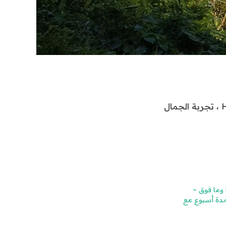
من شواطئ Tamarindo إلى Hot Springs of Rincón de La Vieja National Park ، تجربة الجمال
كيًا وما فوق –
مدة أسبوع مع