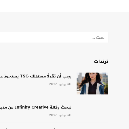
ترندات
يجب أن تقرأ: مستهلك TSG يستحوذ على حصة أغلبية في شركة Saltair، ونظارات Ray-Ban AI تقود النمو لشركة EssilorLuxottica
30 يوليو، 2026
تبحث وكالة Infinity Creative عن مدير تجميل في لوس أنجلوس
30 يوليو، 2026