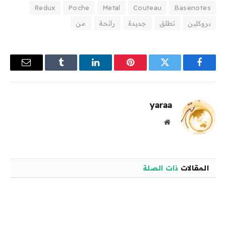
Redux
Poche
Metal
Couteau
Basenotes
بروكلين
تطلق
جديدة
رائحة
من
فيسبوك
تويتر
بينتيريست
لينكدإن
Tumblr
البريد
الإلكترو
yaraa
موقع
الويب
المقالات
ذات الصلة