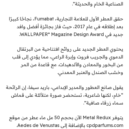
الصناعية الخام والحديثة”.
حقق العطر الأول للعلامة التجارية، Fumabat، نجاحًا كبيرًا
بعد إطلاقه في عام 2017، حيث فاز بجائزة أفضل وافد
جديد في WALLPAPER* Magazine Design Award.
يحتوي العطر الجديد على روائح افتتاحية من البرتقال
الدموي والجريب فروت وإبرة الراعي، مما يؤدي إلى قلب
من البخور والمعادن والألدهيدات. مع قاعدة من المر
وخشب الصندل والعنبر المعدني.
يقول صانع العطور والمدير الإبداعي، باريد سيفا، إن الرائحة
“خام، لكنها شاعرية، تستحضر صورة متلألئة على قماش
سماء زرقاء صافية”.
يتوفر Metal Redux الآن بحجم 50 مل ماء عطر من موقع
cpdparfums.com بالإضافة إلى Aedes de Venustas.