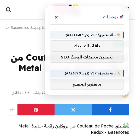
×
توصيات :
الرئيسية
»
تطلق Couteau de Poche من بروكلين رائحة جديدة: Metal Redux • Basenotes
باقة متميزة VIP (كود: AA11138):
مقالات
باقة باك لينك
تطلق Couteau de Poche من
تحسين محركات البحث SEO
بروكلين رائحة جديدة: Metal
باقة متميزة VIP (كود: AA26790):
Redux • Basenotes
ماسنجر المسلم
بواسطة
8 مايو، 2024
yaraa
لا توجد تعليقات
1 دقائق