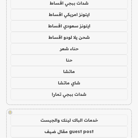
شدات ببجي اقساط
ايتونز امريكي اقساط
ايتونز سعودي اقساط
شحن يلا لودو اقساط
حناء شعر
حنا
ماتشا
شاي ماتشا
شدات ببجي تمارا
!
خدمات الباك لينك والجيست
guest post مقال ضيف