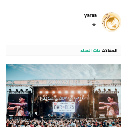
الإلكترو
yaraa
موقع
الويب
المقالات
ذات الصلة