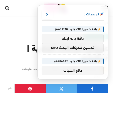
×
توصيات :
الرئيسية
»
عروض الرحلات البحرية | ترافيلزو
باقة متميزة VIP (كود: AA11138):
منتجات منوعة
باقة باك لينك
عروض الرحلات البحرية |
تحسين محركات البحث SEO
ترافيلزو
باقة متميزة VIP (كود: AA86842):
بواسطة
30 مارس، 2024
yaraa
لا توجد تعليقات
عالم الشباب
1 دقائق