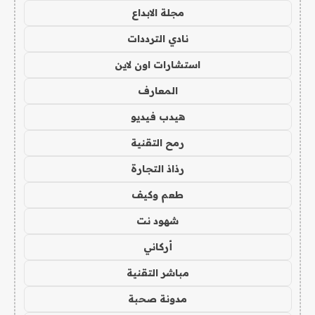
مجلة الابداع
نادي الترددات
استشارات اون لاين
المعارف
هيدب فيديو
رمح التقنية
رذاذ التجارة
طعم وكيف
شهود نت
أركاني
مباشر التقنية
مدونة صحبة