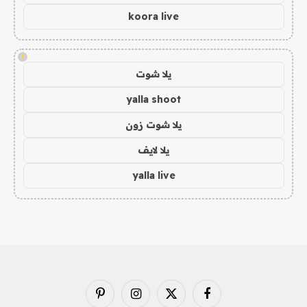
koora live
!
يلا شوت
yalla shoot
يلا شوت زون
يلا لايف
yalla live
فيسبوك
X
الانستغرام
بينتيريست