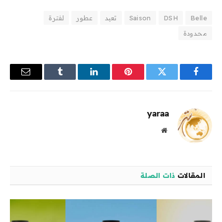
Belle
DSH
Saison
تعيد
عطور
لفترة
محدودة
فيسبوك
تويتر
بينتيريست
لينكدإن
Tumblr
البريد
الإلكترو
yaraa
موقع
الويب
المقالات
ذات الصلة