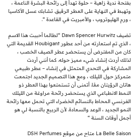
بفتحة ندية زاهية – حلوة تهدأ إلى رائحة البشرة الناعمة ،
وتهبط في النهاية على العطر الرقيق. تشابك عسل الأكاسيا
، ورم الهليوتروب ، والأمبريت في القاعدة “.
تضيف Dawn Spencer Hurwitz “لطالما أحببت هذا الاسم
، الذي تم استعارته من أحد عطور Houbigant القديمة التي
كان من المفترض أن يستحضر عطر الصيف الخصب ،
لذلك أردت إنشاء شيء مميز حوله. كما أنني أردت
المشاركة في التحدي المتمثل في إنشاء – عطر طبيعي
متمركز حول الليلك ، ومع هذا التصميم الجديد اجتمعت
هاتان الرؤيتان معًا. أتمنى أن تستمتعوا بهذا العطر ذو
النمط الانطباعي الذي يستحضر رائحة مراوغة من الليلك
الفرنسي المحاط بالنسائم الخضراء التي تحمل معها رائحة
النمو الجديد ، الوعد والسعادة. لأن الربيع بالنسبة لي هو
أجمل أوقات السنة “
La Belle Saison متاح من موقع DSH Perfumes