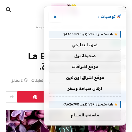
×
توصيات :
الرئيسية
»
عطور DSH تعيد La Belle Saison لفترة محدودة.
باقة متميزة VIP (كود: AA35872):
مقالات
ضوء التعليمي
عطور DSH تعيد La Belle
صحيفة برق
Saison لفترة محدودة.
موقع اشراقات
موقع اشراق اون لاين
بواسطة
5 يونيو، 2023
yaraa
لا توجد تعليقات
2 دقائق
اركان سياحة وسفر
باقة متميزة VIP (كود: AA26790):
ماسنجر المسلم