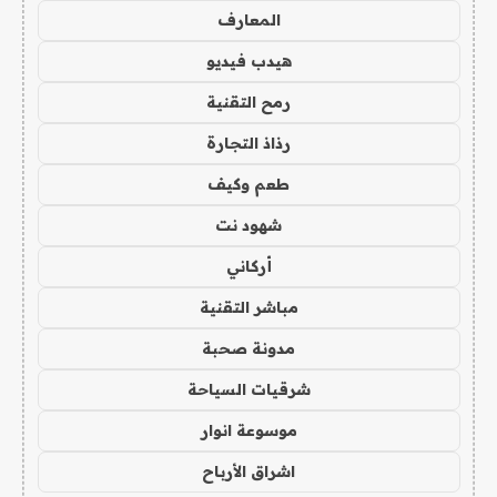
المعارف
هيدب فيديو
رمح التقنية
رذاذ التجارة
طعم وكيف
شهود نت
أركاني
مباشر التقنية
مدونة صحبة
شرقيات السياحة
موسوعة انوار
اشراق الأرباح