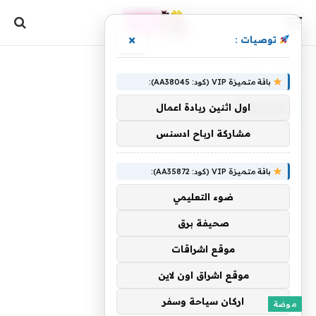
×
توصيات :
الرئيسية
»
spring
باقة متميزة VIP (كود: AA38045):
SPRING
اول اثنين ريادة اعمال
مشاركة ارباح ادسنس
باقة متميزة VIP (كود: AA35872):
ضوء التعليمي
صحيفة برق
موقع اشراقات
موقع اشراق اون لاين
اركان سياحة وسفر
موضة