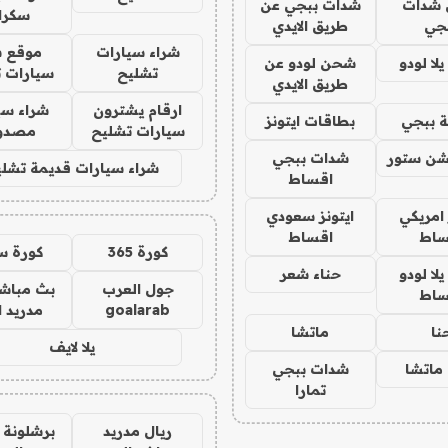
شدات
شدات ببجي عن
سكرا
جي
طريق الايدي
شراء سيارات
موقع ش
ا لودو
شحن لودو عن
تشليح
سيارات 
طريق الايدي
ارقام يشترون
شراء سي
 ببجي
بطاقات ايتونز
سيارات تشليح
مصدو
شن ستور
شدات ببجي
شراء سيارات قديمة تشلي
اقساط
 امريكي
ايتونز سعودي
ساط
اقساط
كورة 365
كورة س
ا لودو
حناء شعر
جول العرب
بث مباشر
ساط
goalarab
مدريد ا
نا
ماتشا
يلا لايف
ماتشا
شدات ببجي
تمارا
ريال مدريد
برشلونة 