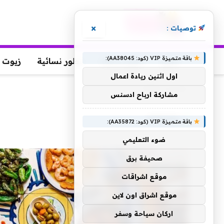
×
توصيات :
باقة متميزة VIP (كود: AA38045):
عطور
عطور رجالية
عطور نسائية
زيوت 
اول اثنين ريادة اعمال
الرئيسية
»
SPAIN
مشاركة ارباح ادسنس
SPAIN
باقة متميزة VIP (كود: AA35872):
ضوء التعليمي
صحيفة برق
موقع اشراقات
موقع اشراق اون لاين
اركان سياحة وسفر