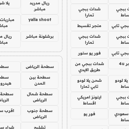
ريال مدريد
يلا ش
 ببجي
شدات ببجي
مباشر
ساط
تمارا
yalla shoot
مباريات 
جي تابي
متجر تقسيط
مباش
 ببجي
شدات ببجي
برشلونة مباشر
ريال م
ساط
تمارا
مباش
جي تابي
فور يو ستور
4u
شدات ببجي عن
سطحة الرياض
سطح
طريق الايدي
سطحة بين
سطح
ا لودو
شحن يلا لودو
المدن
هيدرو
ساط
تابي تمارا
سطحة شمال
سطحة 
 ببجي
ايتونز امريكي
الرياض
الري
ساط
اقساط
سطحة جنوب
اقرب س
 سعودي
فور يو
الرياض
ساط
تشليح
شراء سي