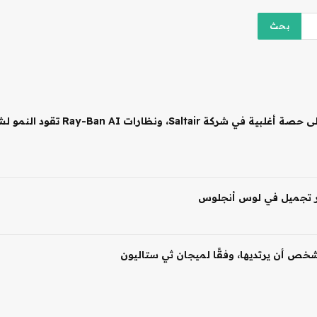
 شخص أن يرتديها، وفقًا لميجان ثي ستاليون