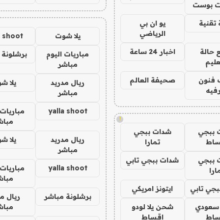
 بوست
تقنية
يو ان بي
الرياضي
يلا شوت
a shoot
 حالة
اخبار 24 ساعة
مباريات اليوم
برشلونة 
عليم
مباشر
 فنون
صحيفة العالم
ريال مدريد
يلا ش
فيه
مباشر
yalla shoot
مباريات 
!
مباش
 ببجي
شدات ببجي
ريال مدريد
يلا ش
ساط
تمارا
مباشر
 ببجي
شدات ببجي تابي
yalla shoot
مباريات 
ارا
مباش
جي تابي
ايتونز امريكي
برشلونة مباشر
ريال م
 سعودي
شحن يلا لودو
مباش
ساط
اقساط