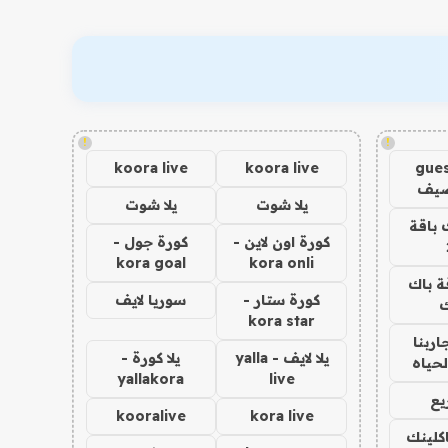
!
!
koora live
koora live
gues
ضيف
يلا شوت
يلا شوت
 باقة
كورة اون لاين -
كورة جول -
kora goal
kora onli
ة باك
كورة ستار -
سوريا لايف
ك
kora star
اربنا
يلا لايف - yalla
يلا كورة -
لحياه
yallakora
live
يع
kooralive
kora live
اكلينك