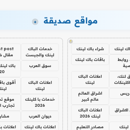
مواقع صديقة
+
!
اك لينك
شراء باك لينك
خدمات الباك
t post
لينك والجيست
مقال 
روابط
باقات باك لينك
ية
سوق العرب
باك لينك
20
 لنك،
اعلانات الباك
كلينكات
لينك
اعلانات الباك
أقوى باق
لينك
لين
دريس
اشراق العالم
عالم كبير
خدمات با كلينك
موقع تج
2026
تجارب ا
الاشراق
اعلانات الباك
لينك 2026
ديوان العرب
مشار
لينك
مصادر التعليم
اعلانات باك لينك
اعلانات ب