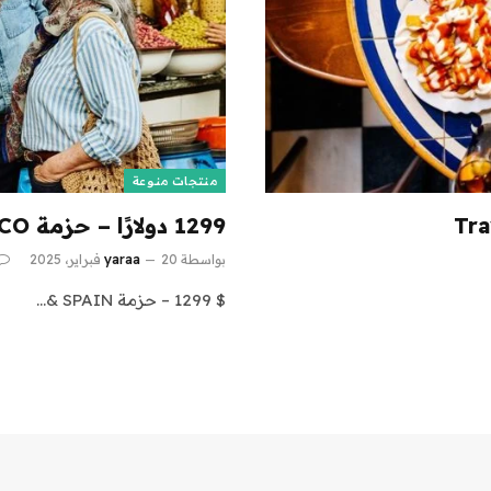
منتجات منوعة
1299 دولارًا – حزمة SPAIN & MAROCCO مع الرحلات الجوية
بواسطة
20 فبراير، 2025
yaraa
$ 1299 – حزمة SPAIN &…