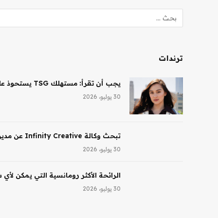
ترندات
يجب أن تقرأ: مستهلك TSG يستحوذ على حصة أغلبية في شركة Saltair، ونظارات Ray-Ban AI تقود النمو لشركة EssilorLuxottica
30 يوليو، 2026
تبحث وكالة Infinity Creative عن مدير تجميل في لوس أنجلوس
30 يوليو، 2026
الرائحة الأكثر رومانسية التي يمكن لأي
30 يوليو، 2026