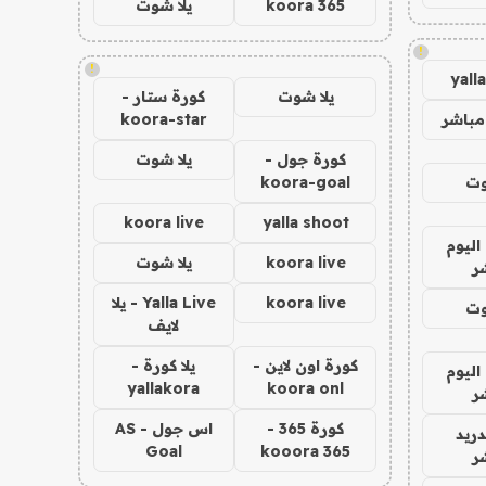
koora 365
يلا شوت
!
!
yall
يلا شوت
كورة ستار -
مباشر
koora-star
كورة جول -
يلا شوت
وت
koora-goal
koora live
yalla shoot
اليوم
koora live
يلا شوت
ر
koora live
Yalla Live - يلا
وت
لايف
كورة اون لاين -
يلا كورة -
اليوم
yallakora
koora onl
ر
كورة 365 -
اس جول - AS
دريد
Goal
kooora 365
ر