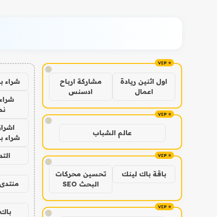
!
شراء ب
اول اثنين ريادة
مشاركة ارباح
اعمال
ادسنس
شراء 
نص
!
اشراق
عالم الشباب
شراء با
الت
!
باقة باك لينك
تحسين محركات
منتدى 
البحث SEO
باك 
!