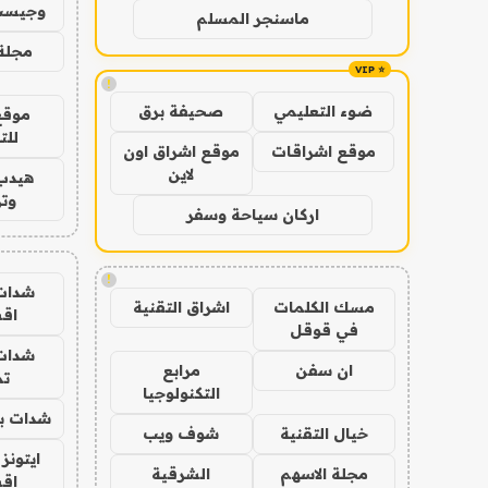
وجيست
ماسنجر المسلم
مجلة 
!
ضوء التعليمي
صحيفة برق
موقع
للت
موقع اشراقات
موقع اشراق اون
لاين
هيدب
وتر
اركان سياحة وسفر
!
شدات
مسك الكلمات
اشراق التقنية
اق
في قوقل
شدات
ان سفن
مرابع
تم
التكنولوجيا
شدات بب
خيال التقنية
شوف ويب
ايتونز
مجلة الاسهم
الشرقية
اق