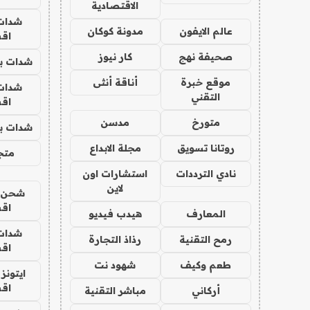
الاقتصادية
شدات
عالم الايفون
مدونة كوكان
اق
صحيفة نهج
كار نيوز
شدات بب
موقع خبرة
أناقة أنثى
شدات
التقني
اق
متورخ
مدسن
شدات بب
روتانا تسويق
مجلة الابداع
متجر 
نادي الترددات
استشارات اون
لاين
شحن يل
اق
المعارف
هيدب فيديو
شدات
رمح التقنية
رذاذ التجارة
اق
طعم وكيف
شهود نت
ايتونز
اق
أركاني
مباشر التقنية