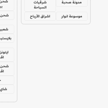
شحن 
مدونة صحبة
شرقيات
بب
السياحة
شحن يل
موسوعة انوار
اشراق الأرباح
شعبية
بلايستي
ايتونز
اق
شحن يل
اق
ح
شاي 