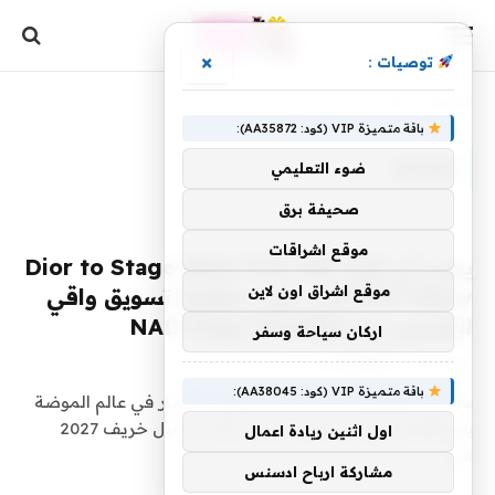
×
توصيات :
الرئيسية
»
Dior
باقة متميزة VIP (كود: AA35872):
DIOR
ضوء التعليمي
صحيفة برق
موقع اشراقات
يجب أن تقرأ: Dior to Stage Show Pre-Fall
موقع اشراق اون لاين
2027 Show في دبلن، مطالبة تسويق واقي
الشمس من NAD Flags Vacation
اركان سياحة وسفر
بواسطة
22 يوليو، 2026
yaraa
0
باقة متميزة VIP (كود: AA38045):
هذه هي القصص التي تتصدر عناوين الأخبار في عالم الموضة
يوم الأربعاء.ديور تستضيف عرض أزياء ما قبل خريف 2027
اول اثنين ريادة اعمال
في…
مشاركة ارباح ادسنس