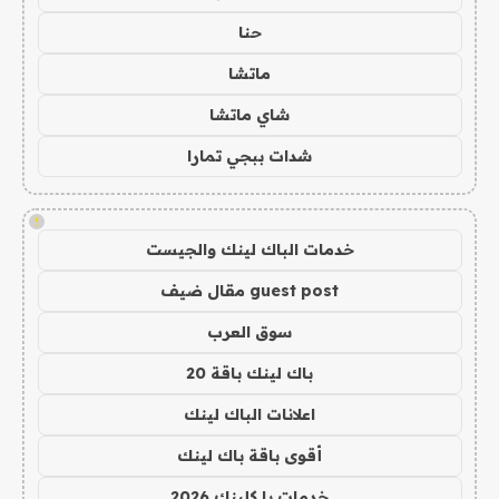
حنا
ماتشا
شاي ماتشا
شدات ببجي تمارا
!
خدمات الباك لينك والجيست
guest post مقال ضيف
سوق العرب
باك لينك باقة 20
اعلانات الباك لينك
أقوى باقة باك لينك
خدمات با كلينك 2026