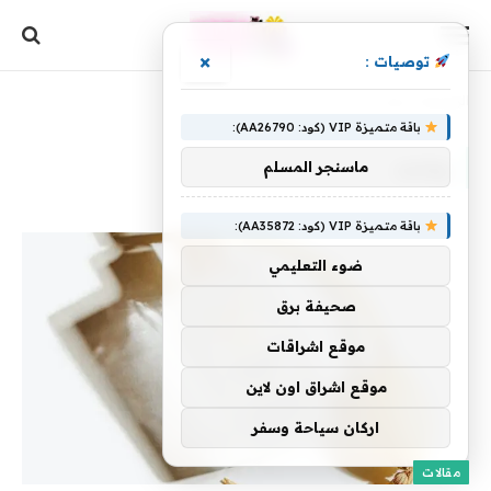
×
توصيات :
الرئيسية
»
يعتمد
باقة متميزة VIP (كود: AA26790):
يعتمد
ماسنجر المسلم
باقة متميزة VIP (كود: AA35872):
ضوء التعليمي
صحيفة برق
موقع اشراقات
موقع اشراق اون لاين
اركان سياحة وسفر
مقالات