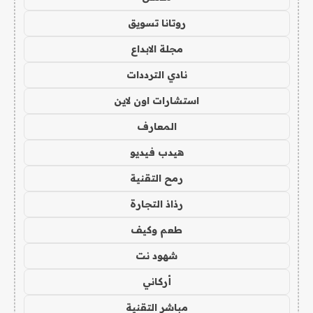
روتانا تسويق
مجلة الابداع
نادي الترددات
استشارات اون لاين
المعارف
هيدب فيديو
رمح التقنية
رذاذ التجارة
طعم وكيف
شهود نت
أركاني
مباشر التقنية