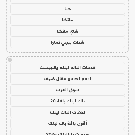
حنا
ماتشا
شاي ماتشا
شدات ببجي تمارا
!
خدمات الباك لينك والجيست
guest post مقال ضيف
سوق العرب
باك لينك باقة 20
اعلانات الباك لينك
أقوى باقة باك لينك
خدمات با كلينك 2026