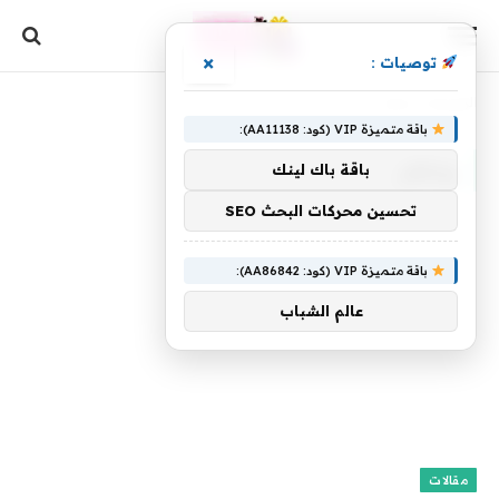
×
توصيات :
الرئيسية
»
وماهر
باقة متميزة VIP (كود: AA11138):
وماهر
باقة باك لينك
تحسين محركات البحث SEO
باقة متميزة VIP (كود: AA86842):
عالم الشباب
مقالات