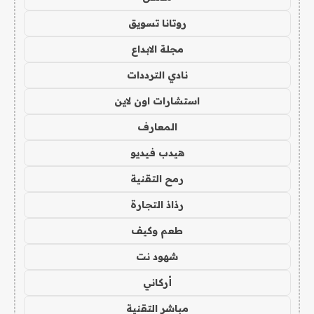
روتانا تسويق
مجلة الابداع
نادي الترددات
استشارات اون لاين
المعارف
هيدب فيديو
رمح التقنية
رذاذ التجارة
طعم وكيف
شهود نت
أركاني
مباشر التقنية