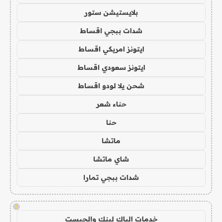
بلايستيشن ستور
شدات ببجي اقساط
ايتونز امريكي اقساط
ايتونز سعودي اقساط
شحن يلا لودو اقساط
حناء شعر
حنا
ماتشا
شاي ماتشا
شدات ببجي تمارا
!
خدمات الباك لينك والجيست