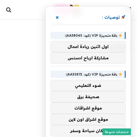
×
توصيات :
الرئيسية
»
والنساء
باقة متميزة VIP (كود: AA38045):
والنساء
اول اثنين ريادة اعمال
مشاركة ارباح ادسنس
باقة متميزة VIP (كود: AA35872):
ضوء التعليمي
صحيفة برق
موقع اشراقات
موقع اشراق اون لاين
اركان سياحة وسفر
منتجات منوعة