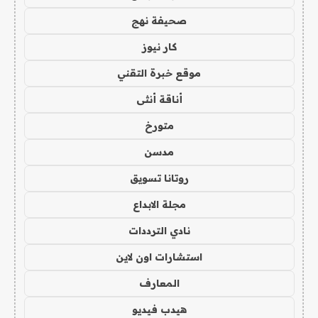
صحيفة نهج
كار نيوز
موقع خبرة التقني
أناقة أنثى
متورخ
مدسن
روتانا تسويق
مجلة الابداع
نادي الترددات
استشارات اون لاين
المعارف
هيدب فيديو