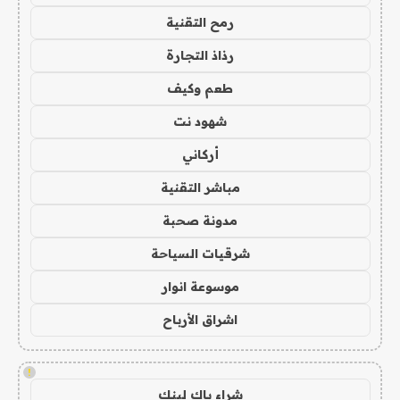
رمح التقنية
رذاذ التجارة
طعم وكيف
شهود نت
أركاني
مباشر التقنية
مدونة صحبة
شرقيات السياحة
موسوعة انوار
اشراق الأرباح
!
شراء باك لينك