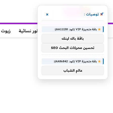
×
توصيات :
باقة متميزة VIP (كود: AA11138):
عطور
عطور رجالية
عطور نسائية
زيوت 
باقة باك لينك
الرئيسية
»
والمدينة
تحسين محركات البحث SEO
والمدينة
باقة متميزة VIP (كود: AA86842):
عالم الشباب