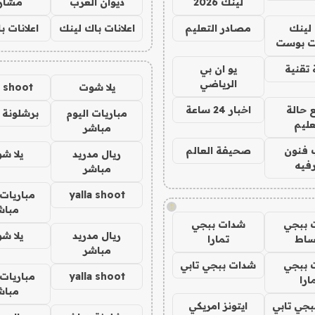
لينك 2026
ديوان العرب
مشار
لينك
مصادر التعليم
اعلانات باك لينك
اعلانات ب
 بوست
تقنية
يو ان بي
الرياضي
يلا شوت
a shoot
 حالة
اخبار 24 ساعة
مباريات اليوم
برشلونة 
عليم
مباشر
 فنون
صحيفة العالم
ريال مدريد
يلا ش
فيه
مباشر
yalla shoot
مباريات 
!
مباش
 ببجي
شدات ببجي
ريال مدريد
يلا ش
ساط
تمارا
مباشر
 ببجي
شدات ببجي تابي
yalla shoot
مباريات 
ارا
مباش
جي تابي
ايتونز امريكي