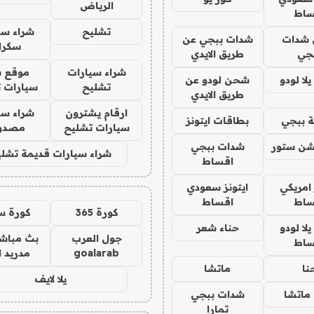
الرياض
ساط
تشليح
شراء سي
شدات
شدات ببجي عن
سكرا
جي
طريق الايدي
شراء سيارات
موقع ش
ا لودو
شحن لودو عن
تشليح
سيارات 
طريق الايدي
ارقام يشترون
شراء سي
 ببجي
بطاقات ايتونز
سيارات تشليح
مصدو
شن ستور
شدات ببجي
شراء سيارات قديمة تشلي
اقساط
 امريكي
ايتونز سعودي
ساط
اقساط
كورة 365
كورة س
ا لودو
حناء شعر
جول العرب
بث مباشر
ساط
goalarab
مدريد ا
نا
ماتشا
يلا لايف
ماتشا
شدات ببجي
تمارا