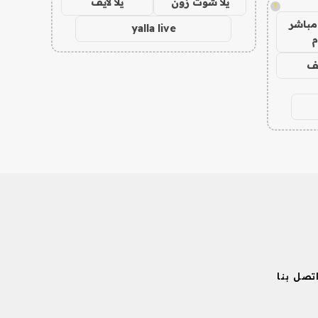
يلا شوت زون
يلا لايف
!
مباشر
yalla live
م
يف
تصل بنا