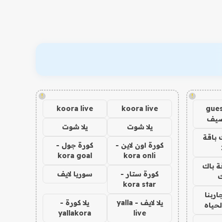
!
!
koora live
koora live
gues
ضيف
يلا شوت
يلا شوت
 باقة
كورة اون لاين -
كورة جول -
kora goal
kora onli
ة باك
كورة ستار -
سوريا لايف
ك
kora star
اربنا
يلا لايف - yalla
يلا كورة -
لحياه
yallakora
live