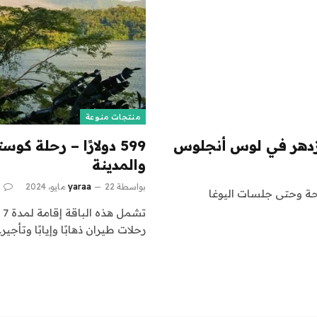
منتجات منوعة
زدهر في لوس أنجلوس
599 دولارًا – رحلة ك
والمدينة
بواسطة
22 مايو، 2024
yaraa
0
احة وحتى جلسات اليوغا
ت
رحلات طيران ذهابًا وإيابًا وتأجير