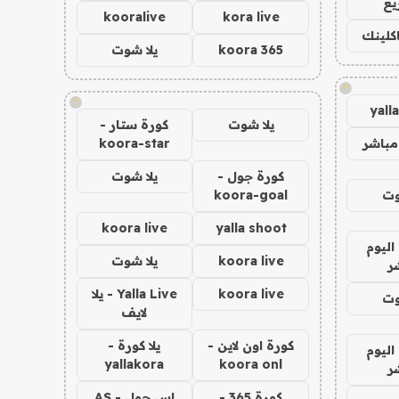
يع
kooralive
kora live
اكلينك
koora 365
يلا شوت
!
!
yall
يلا شوت
كورة ستار -
مباشر
koora-star
كورة جول -
يلا شوت
وت
koora-goal
koora live
yalla shoot
اليوم
koora live
يلا شوت
ر
koora live
Yalla Live - يلا
وت
لايف
كورة اون لاين -
يلا كورة -
اليوم
yallakora
koora onl
ر
كورة 365 -
اس جول - AS