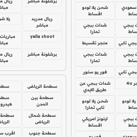
برشلونة مباشر
ريال م
 سعودي
شحن يلا لودو
مباش
ساط
اقساط
ريال مدريد
يلا ش
 ببجي
شدات ببجي
مباشر
ساط
تمارا
yalla shoot
مباريات 
جي تابي
متجر تقسيط
مباش
 ببجي
شدات ببجي
برشلونة مباشر
ريال م
ساط
تمارا
مباش
جي تابي
فور يو ستور
4u
شدات ببجي عن
سطحة الرياض
سطح
طريق الايدي
سطحة بين
سطح
ا لودو
شحن يلا لودو
المدن
هيدرو
ساط
تابي تمارا
سطحة شمال
سطحة 
 ببجي
ايتونز امريكي
الرياض
الري
ساط
اقساط
سطحة جنوب
اقرب س
 سعودي
فور يو