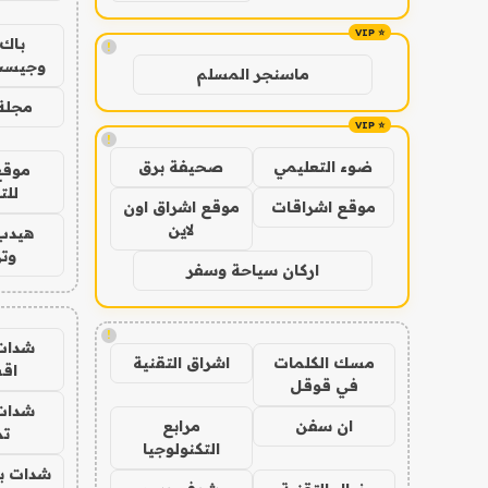
باك 
!
وجيست
ماسنجر المسلم
مجلة 
!
ضوء التعليمي
صحيفة برق
موقع
للت
موقع اشراقات
موقع اشراق اون
لاين
هيدب
وتر
اركان سياحة وسفر
!
شدات
مسك الكلمات
اشراق التقنية
اق
في قوقل
شدات
ان سفن
مرابع
تم
التكنولوجيا
شدات بب