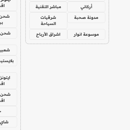
اق
أركاني
مباشر التقنية
شحن 
مدونة صحبة
شرقيات
بب
السياحة
شحن يل
موسوعة انوار
اشراق الأرباح
شعبية
بلايستي
ايتونز
اق
شحن يل
اق
ح
شاي 