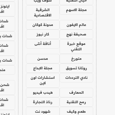
خيال التقنية
شوف ويب
ايتونز
مجلة الاسهم
الشرقية
اق
الاقتصادية
شدات
عالم الايفون
مدونة كوكان
اق
صحيفة نهج
كار نيوز
شدات بب
موقع خبرة
أناقة أنثى
شدات
التقني
اق
متورخ
مدسن
شدات بب
روتانا تسويق
مجلة الابداع
متجر 
نادي الترددات
استشارات اون
لاين
شحن يل
اق
المعارف
هيدب فيديو
شدات
رمح التقنية
رذاذ التجارة
اق
طعم وكيف
شهود نت
ايتونز