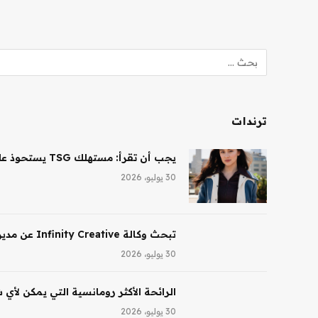
ترندات
يجب أن تقرأ: مستهلك TSG يستحوذ على حصة أغلبية في شركة Saltair، ونظارات Ray-Ban AI تقود النمو لشركة EssilorLuxottica
30 يوليو، 2026
تبحث وكالة Infinity Creative عن مدير تجميل في لوس أنجلوس
30 يوليو، 2026
الرائحة الأكثر رومانسية التي يمكن لأي
30 يوليو، 2026