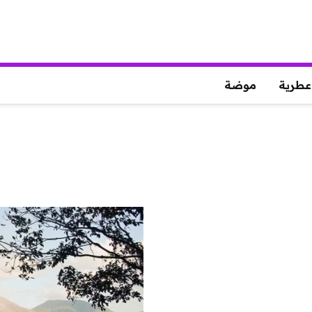
عطرية
موضة