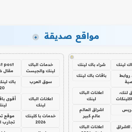
مواقع صديقة
+
!
اك لينك
شراء باك لينك
خدمات الباك
t post
لينك والجيست
مقال 
روابط
باقات باك لينك
ية
سوق العرب
باك لينك
20
 لنك،
اعلانات الباك
كلينكات
لينك
اعلانات الباك
أقوى باق
لينك
لين
دريس
اشراق العالم
عالم كبير
خدمات با كلينك
موقع تج
2026
تجارب ا
الاشراق
اعلانات الباك