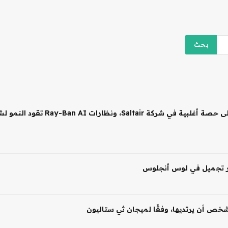
 شخص أن يرتديها، وفقًا لميجان ثي ستاليون