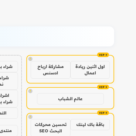
!
شراء ب
اول اثنين ريادة
مشاركة ارباح
اعمال
ادسنس
شراء 
نص
!
اشراق
عالم الشباب
شراء با
الت
!
باقة باك لينك
تحسين محركات
منتدى 
البحث SEO