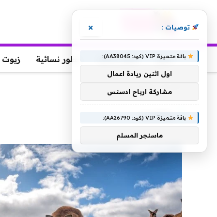
×
توصيات :
باقة متميزة VIP (كود: AA38045):
عطور
عطور رجالية
عطور نسائية
زيوت 
اول اثنين ريادة اعمال
الرئيسية
»
والغابات
مشاركة ارباح ادسنس
والغابات
باقة متميزة VIP (كود: AA26790):
ماسنجر المسلم