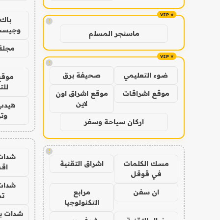
باك 
!
وجيست
ماسنجر المسلم
مجلة 
!
ضوء التعليمي
صحيفة برق
موقع
للت
موقع اشراقات
موقع اشراق اون
لاين
هيدب
وتر
اركان سياحة وسفر
!
شدات
مسك الكلمات
اشراق التقنية
اق
في قوقل
شدات
ان سفن
مرابع
تم
التكنولوجيا
شدات بب