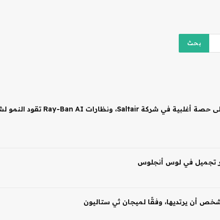
 شخص أن يرتديها، وفقًا لميجان ثي ستاليون