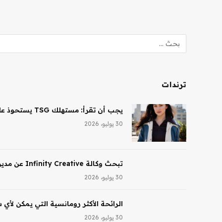
ترندات
يجب أن تقرأ: مستهلك TSG يستحوذ على حصة أغلبية في شركة Saltair، ونظارات Ray-Ban AI تقود النمو لشركة EssilorLuxottica
30 يوليو، 2026
تبحث وكالة Infinity Creative عن مدير تجميل في لوس أنجلوس
30 يوليو، 2026
الرائحة الأكثر رومانسية التي يمكن لأي
30 يوليو، 2026