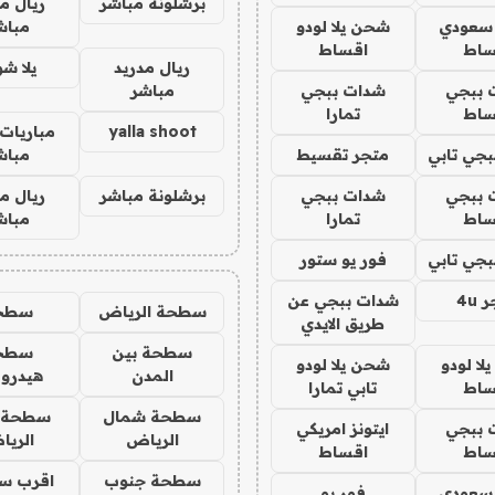
برشلونة مباشر
ريال م
 سعودي
شحن يلا لودو
مباش
ساط
اقساط
ريال مدريد
يلا ش
 ببجي
شدات ببجي
مباشر
ساط
تمارا
yalla shoot
مباريات 
جي تابي
متجر تقسيط
مباش
 ببجي
شدات ببجي
برشلونة مباشر
ريال م
ساط
تمارا
مباش
جي تابي
فور يو ستور
4u
شدات ببجي عن
سطحة الرياض
سطح
طريق الايدي
سطحة بين
سطح
ا لودو
شحن يلا لودو
المدن
هيدرو
ساط
تابي تمارا
سطحة شمال
سطحة 
 ببجي
ايتونز امريكي
الرياض
الري
ساط
اقساط
سطحة جنوب
اقرب س
 سعودي
فور يو