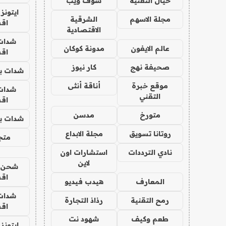
خيال التقنية
شوف ويب
ايتونز
مجلة الاسهم
الشرقية
اق
الاقتصادية
شدات
عالم الايفون
مدونة كوكان
اق
صحيفة نهج
كار نيوز
شدات بب
موقع خبرة
أناقة أنثى
شدات
التقني
اق
متورخ
مدسن
شدات بب
روتانا تسويق
مجلة الابداع
متجر 
نادي الترددات
استشارات اون
لاين
شحن يل
اق
المعارف
هيدب فيديو
شدات
رمح التقنية
رذاذ التجارة
اق
طعم وكيف
شهود نت
ايتونز