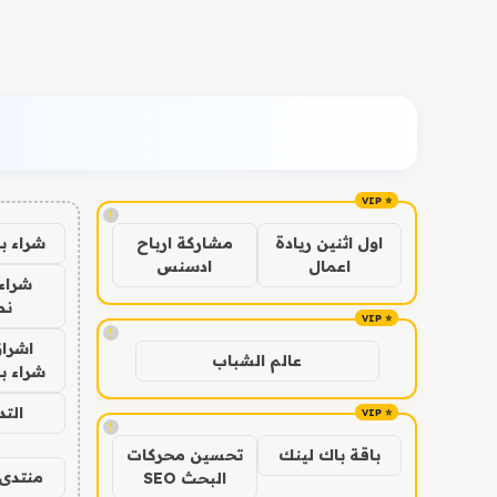
!
شراء ب
اول اثنين ريادة
مشاركة ارباح
اعمال
ادسنس
شراء 
نص
!
اشراق
عالم الشباب
شراء با
الت
!
باقة باك لينك
تحسين محركات
منتدى 
البحث SEO