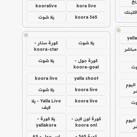
يع
kooralive
kora live
اكلينك
koora 365
يلا شوت
!
!
yall
يلا شوت
كورة ستار -
مباشر
koora-star
كورة جول -
يلا شوت
وت
koora-goal
koora live
yalla shoot
اليوم
koora live
يلا شوت
ر
koora live
Yalla Live - يلا
وت
لايف
كورة اون لاين -
يلا كورة -
اليوم
yallakora
koora onl
ر
كورة 365 -
اس جول - AS