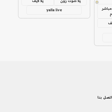
يلا شوت زون
يلا لايف
!
مباشر
yalla live
م
يف
تصل بنا