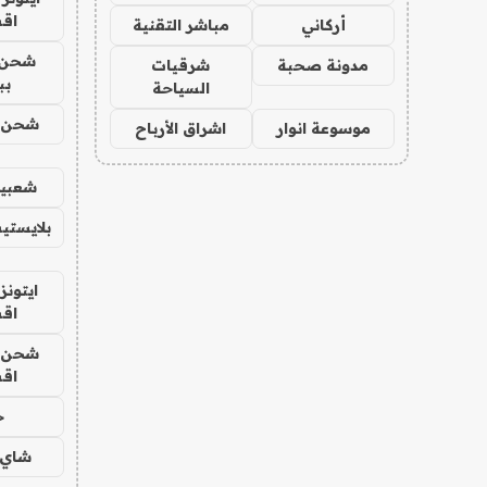
اق
أركاني
مباشر التقنية
شحن 
مدونة صحبة
شرقيات
بب
السياحة
شحن يل
موسوعة انوار
اشراق الأرباح
شعبية
بلايستي
ايتونز
اق
شحن يل
اق
ح
شاي 