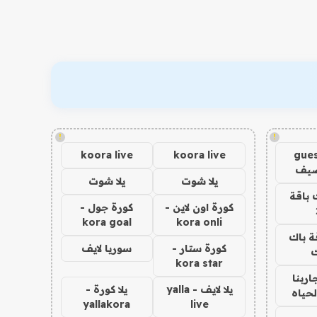
!
!
koora live
koora live
gues
ضيف
يلا شوت
يلا شوت
 باقة
كورة اون لاين -
كورة جول -
kora goal
kora onli
ة باك
كورة ستار -
سوريا لايف
ك
kora star
اربنا
يلا لايف - yalla
يلا كورة -
لحياه
yallakora
live