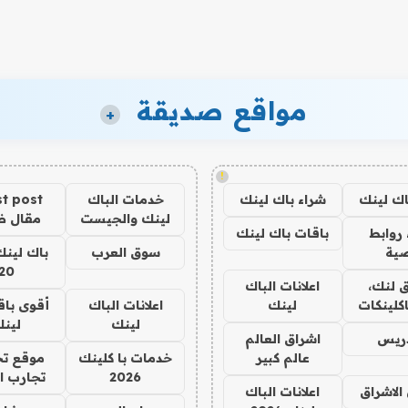
مواقع صديقة
+
!
اك لينك
شراء باك لينك
خدمات الباك
t post
لينك والجيست
مقال 
روابط
باقات باك لينك
ية
سوق العرب
باك لينك
20
 لنك،
اعلانات الباك
كلينكات
لينك
اعلانات الباك
أقوى باق
لينك
لين
دريس
اشراق العالم
عالم كبير
خدمات با كلينك
موقع تج
2026
تجارب ا
الاشراق
اعلانات الباك