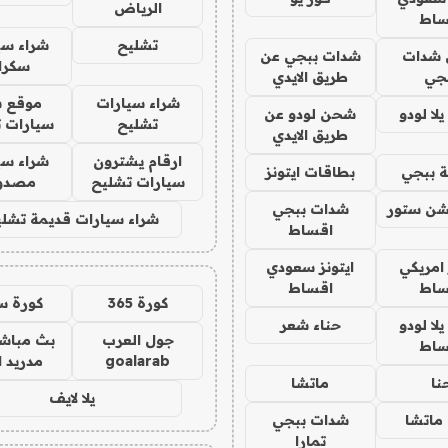
الرياض
ساط
تشليح
شراء سي
شدات
شدات ببجي عن
سكرا
جي
طريق الايدي
شراء سيارات
موقع ش
ا لودو
شحن لودو عن
تشليح
سيارات 
طريق الايدي
ارقام يشترون
شراء سي
 ببجي
بطاقات ايتونز
سيارات تشليح
مصدو
شن ستور
شدات ببجي
شراء سيارات قديمة تشلي
اقساط
 امريكي
ايتونز سعودي
ساط
اقساط
كورة 365
كورة س
ا لودو
حناء شعر
جول العرب
بث مباشر
ساط
goalarab
مدريد ا
نا
ماتشا
يلا لايف
ماتشا
شدات ببجي
تمارا