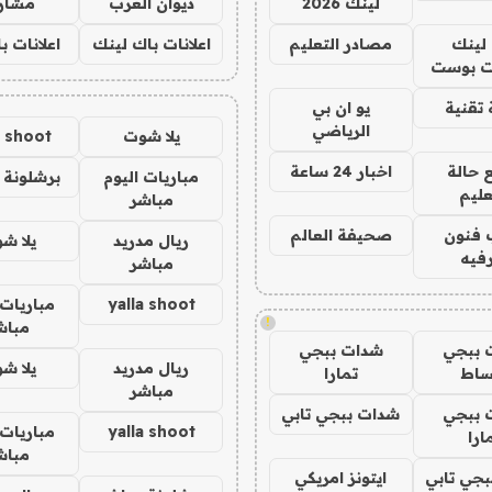
لينك 2026
ديوان العرب
مشار
لينك
مصادر التعليم
اعلانات باك لينك
اعلانات ب
 بوست
تقنية
يو ان بي
الرياضي
يلا شوت
a shoot
 حالة
اخبار 24 ساعة
مباريات اليوم
برشلونة 
عليم
مباشر
 فنون
صحيفة العالم
ريال مدريد
يلا ش
فيه
مباشر
yalla shoot
مباريات 
!
مباش
 ببجي
شدات ببجي
ريال مدريد
يلا ش
ساط
تمارا
مباشر
 ببجي
شدات ببجي تابي
yalla shoot
مباريات 
ارا
مباش
جي تابي
ايتونز امريكي