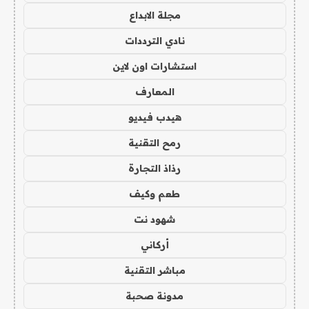
مجلة الابداع
نادي الترددات
استشارات اون لاين
المعارف
هيدب فيديو
رمح التقنية
رذاذ التجارة
طعم وكيف
شهود نت
أركاني
مباشر التقنية
مدونة صحبة