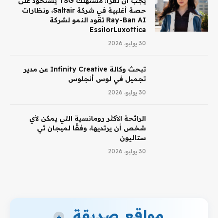
يجب أن تقرأ: مستهلك TSG يستحوذ على
حصة أغلبية في شركة Saltair، ونظارات
Ray-Ban AI تقود النمو لشركة
EssilorLuxottica
30 يوليو، 2026
تبحث وكالة Infinity Creative عن مدير
تجميل في لوس أنجلوس
30 يوليو، 2026
الرائحة الأكثر رومانسية التي يمكن لأي
شخص أن يرتديها، وفقًا لميجان ثي
ستاليون
30 يوليو، 2026
مواقع صديقة
+