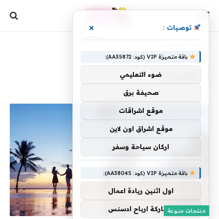
×
توصيات :
الرئيسية
»
وافيرونت
باقة متميزة VIP (كود: AA35872):
وافيرونت
ضوء التعليمي
صحيفة برق
موقع اشراقات
موقع اشراق اون لاين
اركان سياحة وسفر
باقة متميزة VIP (كود: AA38045):
اول اثنين ريادة اعمال
مشاركة ارباح ادسنس
منتجات منوعة