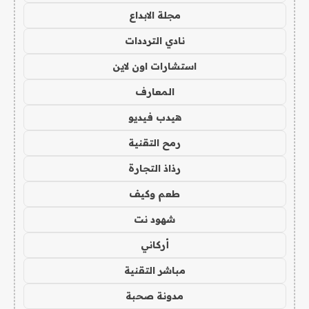
مجلة الابداع
نادي الترددات
استشارات اون لاين
المعارف
هيدب فيديو
رمح التقنية
رذاذ التجارة
طعم وكيف
شهود نت
أركاني
مباشر التقنية
مدونة صحبة