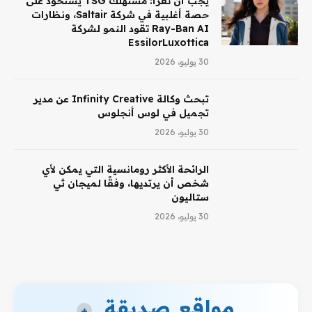
يجب أن تقرأ: مستهلك TSG يستحوذ على
حصة أغلبية في شركة Saltair، ونظارات
Ray-Ban AI تقود النمو لشركة
EssilorLuxottica
30 يوليو، 2026
تبحث وكالة Infinity Creative عن مدير
تجميل في لوس أنجلوس
30 يوليو، 2026
الرائحة الأكثر رومانسية التي يمكن لأي
شخص أن يرتديها، وفقًا لميجان ثي
ستاليون
30 يوليو، 2026
مواقع صديقة
+