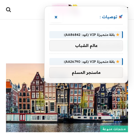
×
توصيات :
الرئيسية
»
وأمستردام
باقة متميزة VIP (كود: AA86842):
وأمستردام
عالم الشباب
باقة متميزة VIP (كود: AA26790):
ماسنجر المسلم
منتجات منوعة