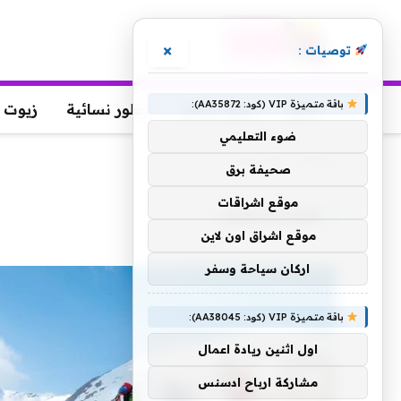
×
توصيات :
باقة متميزة VIP (كود: AA35872):
عطور
عطور رجالية
عطور نسائية
زيوت 
ضوء التعليمي
الرئيسية
»
هورتيجروتين
صحيفة برق
موقع اشراقات
هورتيجروتين
موقع اشراق اون لاين
اركان سياحة وسفر
باقة متميزة VIP (كود: AA38045):
اول اثنين ريادة اعمال
مشاركة ارباح ادسنس