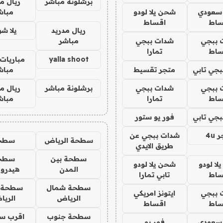
برشلونة مباشر
ريال م
 سعودي
شحن يلا لودو
مباش
ساط
اقساط
ريال مدريد
يلا ش
 ببجي
شدات ببجي
مباشر
ساط
تمارا
yalla shoot
مباريات 
جي تابي
متجر تقسيط
مباش
 ببجي
شدات ببجي
برشلونة مباشر
ريال م
ساط
تمارا
مباش
جي تابي
فور يو ستور
4u
شدات ببجي عن
سطحة الرياض
سطح
طريق الايدي
سطحة بين
سطح
ا لودو
شحن يلا لودو
المدن
هيدرو
ساط
تابي تمارا
سطحة شمال
سطحة 
 ببجي
ايتونز امريكي
الرياض
الري
ساط
اقساط
سطحة جنوب
اقرب س
 سعودي
فور يو