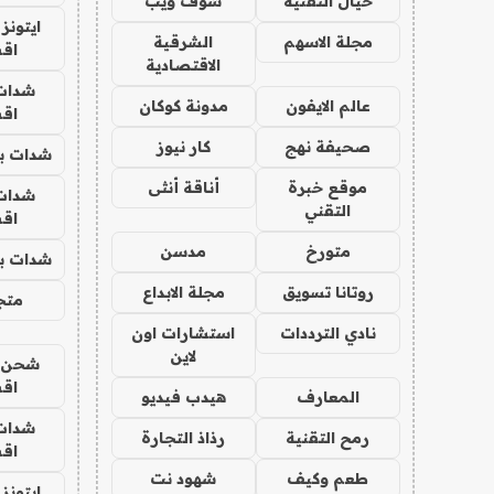
خيال التقنية
شوف ويب
ايتونز
مجلة الاسهم
الشرقية
اق
الاقتصادية
شدات
عالم الايفون
مدونة كوكان
اق
صحيفة نهج
كار نيوز
شدات بب
موقع خبرة
أناقة أنثى
شدات
التقني
اق
متورخ
مدسن
شدات بب
روتانا تسويق
مجلة الابداع
متجر 
نادي الترددات
استشارات اون
لاين
شحن يل
اق
المعارف
هيدب فيديو
شدات
رمح التقنية
رذاذ التجارة
اق
طعم وكيف
شهود نت
ايتونز