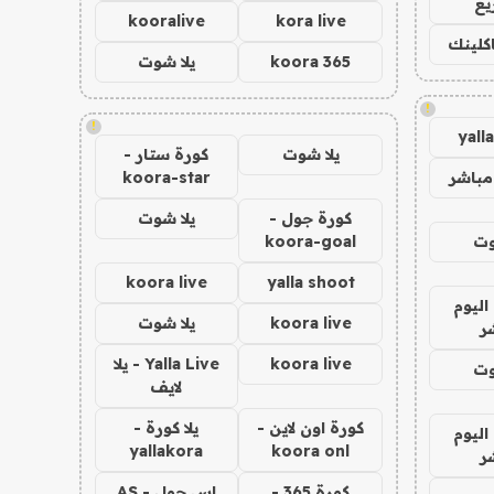
يع
kooralive
kora live
اكلينك
koora 365
يلا شوت
!
!
yall
يلا شوت
كورة ستار -
مباشر
koora-star
كورة جول -
يلا شوت
وت
koora-goal
koora live
yalla shoot
اليوم
koora live
يلا شوت
ر
koora live
Yalla Live - يلا
وت
لايف
كورة اون لاين -
يلا كورة -
اليوم
yallakora
koora onl
ر
كورة 365 -
اس جول - AS