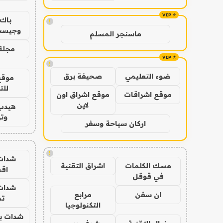
باك 
!
وجيست
ماسنجر المسلم
مجلة 
!
ضوء التعليمي
صحيفة برق
موقع
للت
موقع اشراقات
موقع اشراق اون
لاين
هيدب
وتر
اركان سياحة وسفر
!
شدات
مسك الكلمات
اشراق التقنية
اق
في قوقل
شدات
ان سفن
مرابع
تم
التكنولوجيا
شدات بب