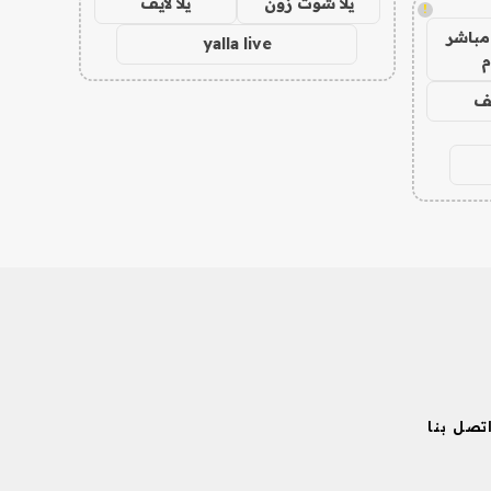
يلا شوت زون
يلا لايف
!
مباشر
yalla live
م
يف
تصل بنا