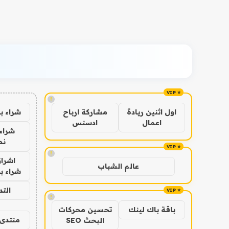
!
شراء ب
اول اثنين ريادة
مشاركة ارباح
اعمال
ادسنس
شراء 
نص
!
اشراق
عالم الشباب
شراء با
الت
!
باقة باك لينك
تحسين محركات
منتدى 
البحث SEO