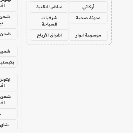
اق
أركاني
مباشر التقنية
شحن 
مدونة صحبة
شرقيات
بب
السياحة
شحن يل
موسوعة انوار
اشراق الأرباح
شعبية
بلايستي
ايتونز
اق
شحن يل
اق
ح
شاي 