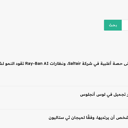
 شخص أن يرتديها، وفقًا لميجان ثي ستاليون