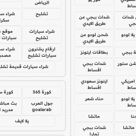
الرياض
ساط
تشليح
شراء سي
شدات
شدات ببجي عن
سكرا
جي
طريق الايدي
شراء سيارات
موقع ش
ا لودو
شحن لودو عن
تشليح
سيارات 
طريق الايدي
ارقام يشترون
شراء سي
 ببجي
بطاقات ايتونز
سيارات تشليح
مصدو
شن ستور
شدات ببجي
شراء سيارات قديمة تشلي
اقساط
 امريكي
ايتونز سعودي
ساط
اقساط
كورة 365
كورة س
ا لودو
حناء شعر
جول العرب
بث مباشر
ساط
goalarab
مدريد ا
نا
ماتشا
يلا لايف
ماتشا
شدات ببجي
تمارا