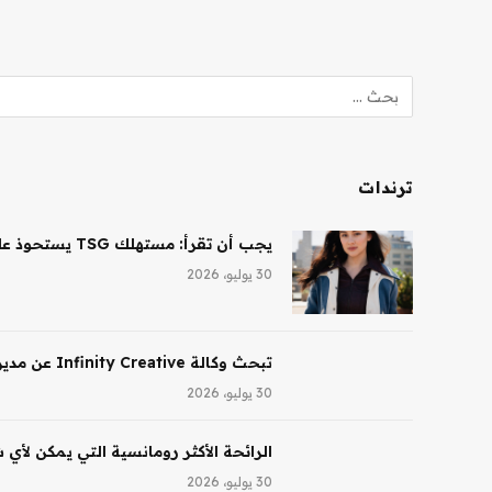
ترندات
يجب أن تقرأ: مستهلك TSG يستحوذ على حصة أغلبية في شركة Saltair، ونظارات Ray-Ban AI تقود النمو لشركة EssilorLuxottica
30 يوليو، 2026
تبحث وكالة Infinity Creative عن مدير تجميل في لوس أنجلوس
30 يوليو، 2026
الرائحة الأكثر رومانسية التي يمكن لأي
30 يوليو، 2026