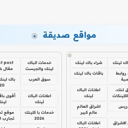
مواقع صديقة
+
!
اك لينك
شراء باك لينك
خدمات الباك
t post
لينك والجيست
مقال 
روابط
باقات باك لينك
ية
سوق العرب
باك لينك
20
 لنك،
اعلانات الباك
كلينكات
لينك
اعلانات الباك
أقوى باق
لينك
لين
دريس
اشراق العالم
عالم كبير
خدمات با كلينك
موقع تج
2026
تجارب ا
الاشراق
اعلانات الباك