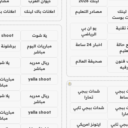
لينك 2026
ديوان العرب
مشار
لينك
مصادر التعليم
اعلانات باك لينك
اعلانات ب
 بوست
تقنية
يو ان بي
الرياضي
يلا شوت
a shoot
 حالة
اخبار 24 ساعة
مباريات اليوم
برشلونة 
عليم
مباشر
 فنون
صحيفة العالم
ريال مدريد
يلا ش
فيه
مباشر
yalla shoot
مباريات 
!
مباش
 ببجي
شدات ببجي
ريال مدريد
يلا ش
ساط
تمارا
مباشر
 ببجي
شدات ببجي تابي
yalla shoot
مباريات 
ارا
مباش
جي تابي
ايتونز امريكي