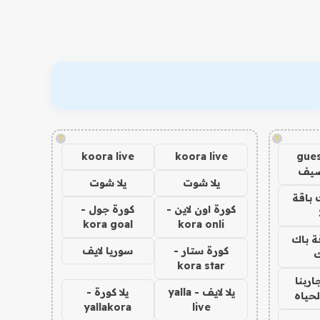
!
!
koora live
koora live
gues
ضيف
يلا شوت
يلا شوت
 باقة
كورة اون لاين -
كورة جول -
kora goal
kora onli
ة باك
كورة ستار -
سوريا لايف
ك
kora star
اربنا
يلا لايف - yalla
يلا كورة -
لحياه
yallakora
live