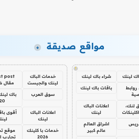
مواقع صديقة
+
!
اك لينك
شراء باك لينك
خدمات الباك
t post
لينك والجيست
مقال 
روابط
باقات باك لينك
ية
سوق العرب
باك لينك
20
 لنك،
اعلانات الباك
كلينكات
لينك
اعلانات الباك
أقوى باق
لينك
لين
دريس
اشراق العالم
عالم كبير
خدمات با كلينك
موقع تج
2026
تجارب ا