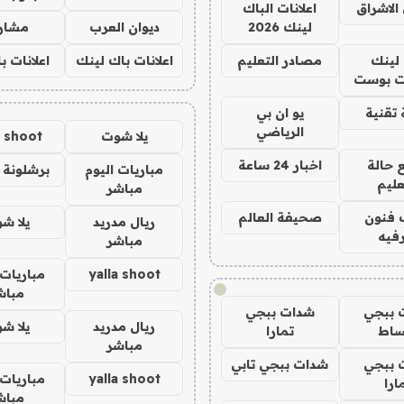
الاشراق
اعلانات الباك
لينك 2026
ديوان العرب
مشار
لينك
مصادر التعليم
اعلانات باك لينك
اعلانات ب
 بوست
تقنية
يو ان بي
الرياضي
يلا شوت
a shoot
 حالة
اخبار 24 ساعة
مباريات اليوم
برشلونة 
عليم
مباشر
 فنون
صحيفة العالم
ريال مدريد
يلا ش
فيه
مباشر
yalla shoot
مباريات 
!
مباش
 ببجي
شدات ببجي
ريال مدريد
يلا ش
ساط
تمارا
مباشر
 ببجي
شدات ببجي تابي
yalla shoot
مباريات 
ارا
مباش