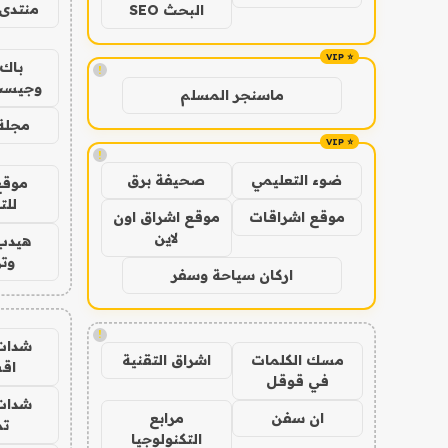
منتدى 
البحث SEO
باك 
!
وجيست
ماسنجر المسلم
مجلة 
!
ضوء التعليمي
صحيفة برق
موقع
للت
موقع اشراقات
موقع اشراق اون
لاين
هيدب
وتر
اركان سياحة وسفر
!
شدات
مسك الكلمات
اشراق التقنية
اق
في قوقل
شدات
ان سفن
مرابع
تم
التكنولوجيا