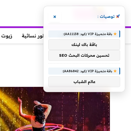
×
توصيات :
باقة متميزة VIP (كود: AA11138):
عطور
عطور رجالية
عطور نسائية
زيوت 
باقة باك لينك
الرئيسية
»
ميسوري
تحسين محركات البحث SEO
ميسوري
باقة متميزة VIP (كود: AA86842):
عالم الشباب