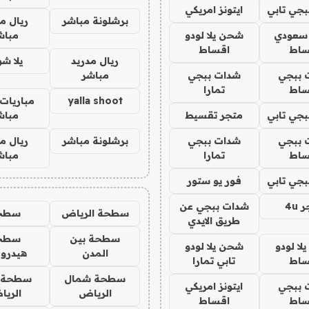
جي تابي
ايتونز امريكي
برشلونة مباشر
ريال م
 سعودي
شحن يلا لودو
مباش
ساط
اقساط
ريال مدريد
يلا ش
 ببجي
شدات ببجي
مباشر
ساط
تمارا
yalla shoot
مباريات 
جي تابي
متجر تقسيط
مباش
 ببجي
شدات ببجي
برشلونة مباشر
ريال م
ساط
تمارا
مباش
جي تابي
فور يو ستور
4u
شدات ببجي عن
سطحة الرياض
سطح
طريق الايدي
سطحة بين
سطح
ا لودو
شحن يلا لودو
المدن
هيدرو
ساط
تابي تمارا
سطحة شمال
سطحة 
 ببجي
ايتونز امريكي
الرياض
الري
ساط
اقساط