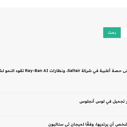
 شخص أن يرتديها، وفقًا لميجان ثي ستاليون