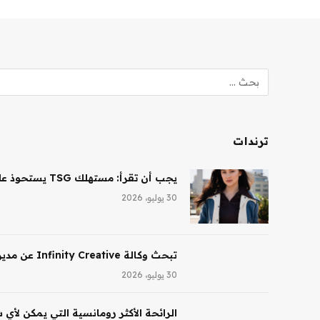
ترندات
يجب أن تقرأ: مستهلك TSG يستحوذ على حصة أغلبية في شركة Saltair، ونظارات Ray-Ban AI تقود النمو لشركة EssilorLuxottica
30 يوليو، 2026
تبحث وكالة Infinity Creative عن مدير تجميل في لوس أنجلوس
30 يوليو، 2026
الرائحة الأكثر رومانسية التي يمكن لأي