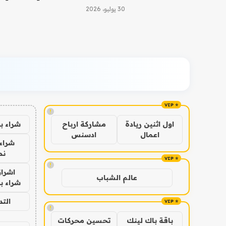
30 يوليو، 2026
!
شراء ب
اول اثنين ريادة
مشاركة ارباح
اعمال
ادسنس
شراء 
نص
!
اشراق
عالم الشباب
شراء با
الت
!
باقة باك لينك
تحسين محركات