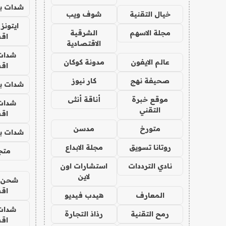
شدات بب
خيال التقنية
شوف ويب
ايتونز
مجلة الاسهم
الشرقية
اق
الاقتصادية
شدات
عالم الايفون
مدونة كوكان
اق
صحيفة نهج
كار نيوز
شدات بب
موقع خبرة
أناقة أنثى
شدات
التقني
اق
متورخ
مدسن
شدات بب
روتانا تسويق
مجلة الابداع
متجر 
نادي الترددات
استشارات اون
لاين
شحن يل
اق
المعارف
هيدب فيديو
شدات
رمح التقنية
رذاذ التجارة
اق