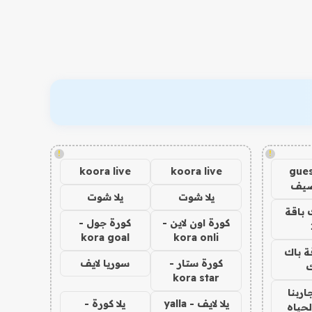
!
!
koora live
koora live
gues
ضيف
يلا شوت
يلا شوت
 باقة
كورة اون لاين -
كورة جول -
kora goal
kora onli
ة باك
كورة ستار -
سوريا لايف
ك
kora star
اربنا
يلا لايف - yalla
يلا كورة -
لحياه