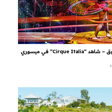
24 دولارًا أمريكيًا وما فوق – شاهد “Cirque Italia” في ميسوري
0