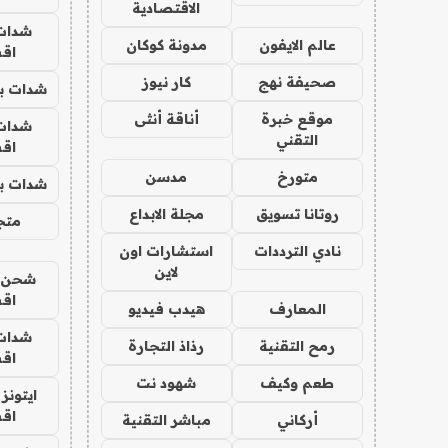
الاقتصادية
شدات
عالم الايفون
مدونة كوكان
اق
صحيفة نهج
كار نيوز
شدات بب
موقع خبرة
أناقة أنثى
شدات
التقني
اق
متورخ
مدسن
شدات بب
روتانا تسويق
مجلة الابداع
متجر 
نادي الترددات
استشارات اون
لاين
شحن يل
اق
المعارف
هيدب فيديو
شدات
رمح التقنية
رذاذ التجارة
اق
طعم وكيف
شهود نت
ايتونز
اق
أركاني
مباشر التقنية