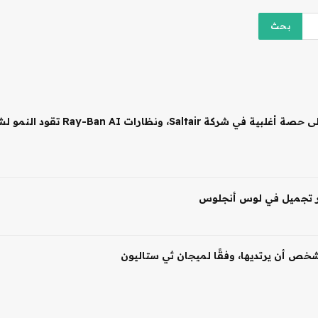
 شخص أن يرتديها، وفقًا لميجان ثي ستاليون