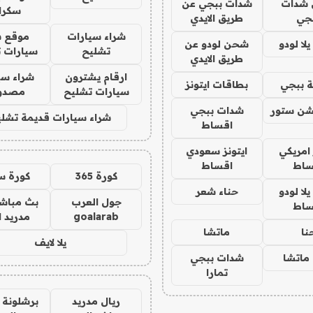
شدات
شدات ببجي عن
سكرا
جي
طريق الايدي
شراء سيارات
موقع ش
ا لودو
شحن لودو عن
تشليح
سيارات 
طريق الايدي
ارقام يشترون
شراء سي
 ببجي
بطاقات ايتونز
سيارات تشليح
مصدو
شن ستور
شدات ببجي
شراء سيارات قديمة تشلي
اقساط
 امريكي
ايتونز سعودي
ساط
اقساط
كورة 365
كورة س
ا لودو
حناء شعر
جول العرب
بث مباشر
ساط
goalarab
مدريد ا
نا
ماتشا
يلا لايف
ماتشا
شدات ببجي
تمارا
ريال مدريد
برشلونة 