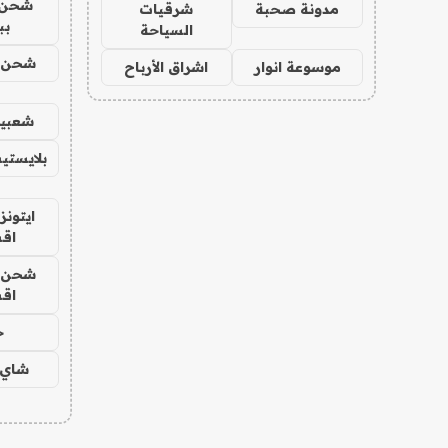
شحن 
مدونة صحبة
شرقيات
بب
السياحة
شحن يل
موسوعة انوار
اشراق الأرباح
شعبية
بلايستي
ايتونز
اق
شحن يل
اق
ح
شاي 