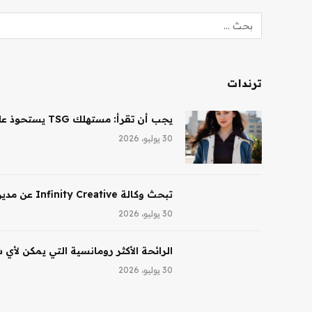
ترندات
يجب أن تقرأ: مستهلك TSG يستحوذ على حصة أغلبية في شركة Saltair، ونظارات Ray-Ban AI تقود النمو لشركة EssilorLuxottica
30 يوليو، 2026
تبحث وكالة Infinity Creative عن مدير تجميل في لوس أنجلوس
30 يوليو، 2026
الرائحة الأكثر رومانسية التي يمكن لأي
30 يوليو، 2026