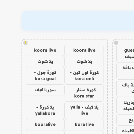
!
!
koora live
koora live
gues
ضيف
يلا شوت
يلا شوت
 باقة
كورة اون لاين -
كورة جول -
kora goal
kora onli
ة باك
كورة ستار -
سوريا لايف
ك
kora star
اربنا
يلا لايف - yalla
يلا كورة -
لحياه
yallakora
live
يع
kooralive
kora live
اكلينك