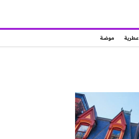
عطرية
موضة