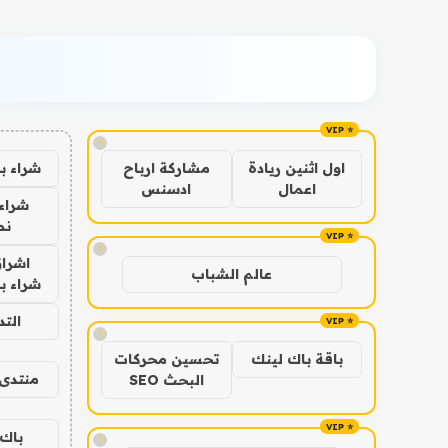
!
شراء ب
اول اثنين ريادة
مشاركة ارباح
اعمال
ادسنس
شراء 
نص
!
اشراق
عالم الشباب
شراء با
الت
!
باقة باك لينك
تحسين محركات
منتدى 
البحث SEO
باك 
!