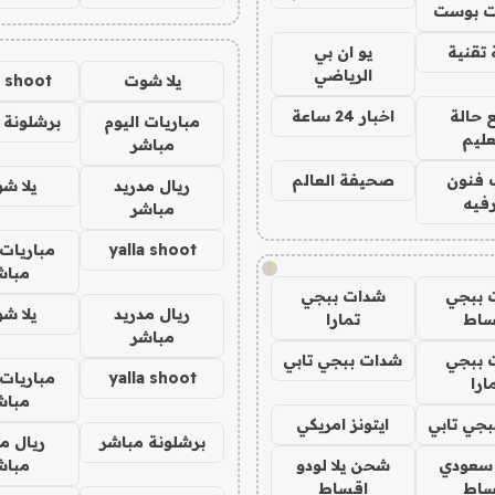
 بوست
تقنية
يو ان بي
الرياضي
يلا شوت
a shoot
 حالة
اخبار 24 ساعة
مباريات اليوم
برشلونة 
عليم
مباشر
 فنون
صحيفة العالم
ريال مدريد
يلا ش
فيه
مباشر
yalla shoot
مباريات 
!
مباش
 ببجي
شدات ببجي
ريال مدريد
يلا ش
ساط
تمارا
مباشر
 ببجي
شدات ببجي تابي
yalla shoot
مباريات 
ارا
مباش
جي تابي
ايتونز امريكي
برشلونة مباشر
ريال م
 سعودي
شحن يلا لودو
مباش
ساط
اقساط