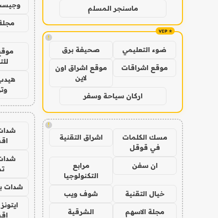
وجيست
ماسنجر المسلم
مجلة 
!
ضوء التعليمي
صحيفة برق
موقع
للت
موقع اشراقات
موقع اشراق اون
لاين
هيدب
وتر
اركان سياحة وسفر
!
شدات
مسك الكلمات
اشراق التقنية
اق
في قوقل
شدات
ان سفن
مرابع
تم
التكنولوجيا
شدات بب
خيال التقنية
شوف ويب
ايتونز
مجلة الاسهم
الشرقية
اق