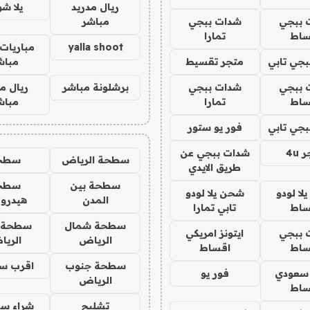
ريال مدريد
يلا ش
 ببجي
شدات ببجي
مباشر
ساط
تمارا
yalla shoot
مباريات 
جي تابي
متجر تقسيط
مباش
 ببجي
شدات ببجي
برشلونة مباشر
ريال م
ساط
تمارا
مباش
جي تابي
فور يو ستور
4u
شدات ببجي عن
سطحة الرياض
سطح
طريق الايدي
سطحة بين
سطح
ا لودو
شحن يلا لودو
المدن
هيدرو
ساط
تابي تمارا
سطحة شمال
سطحة 
 ببجي
ايتونز امريكي
الرياض
الري
ساط
اقساط
سطحة جنوب
اقرب س
 سعودي
فور يو
الرياض
ساط
تشليح
شراء سي