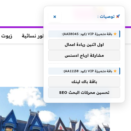
×
توصيات :
باقة متميزة VIP (كود: AA38045):
عطور
عطور رجالية
عطور نسائية
زيوت 
اول اثنين ريادة اعمال
الرئيسية
»
مانور
مشاركة ارباح ادسنس
مانور
باقة متميزة VIP (كود: AA11138):
باقة باك لينك
تحسين محركات البحث SEO