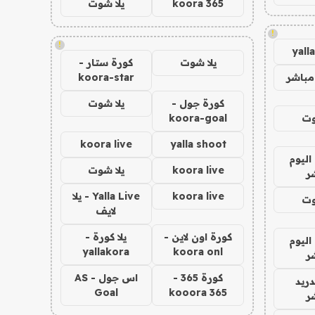
koora 365
يلا شوت
!
!
yall
يلا شوت
كورة ستار -
مباشر
koora-star
كورة جول -
يلا شوت
وت
koora-goal
koora live
yalla shoot
اليوم
koora live
يلا شوت
ر
koora live
Yalla Live - يلا
وت
لايف
كورة اون لاين -
يلا كورة -
اليوم
yallakora
koora onl
ر
كورة 365 -
اس جول - AS
دريد
Goal
kooora 365
ر