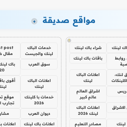
مواقع صديقة
+
!
اك لينك
شراء باك لينك
خدمات الباك
t post
لينك والجيست
مقال 
روابط
باقات باك لينك
ية
سوق العرب
باك لينك
20
 لنك،
اعلانات الباك
كلينكات
لينك
اعلانات الباك
أقوى باق
لينك
لين
دريس
اشراق العالم
عالم كبير
خدمات با كلينك
موقع تج
2026
تجارب ا
الاشراق
اعلانات الباك
لينك 2026
ديوان العرب
مشار
لينك
مصادر التعليم
اعلانات باك لينك
اعلانات ب