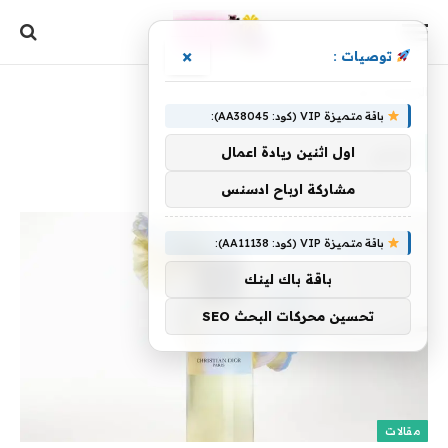
×
توصيات :
الرئيسية
»
ليتم
باقة متميزة VIP (كود: AA38045):
ليتم
اول اثنين ريادة اعمال
مشاركة ارباح ادسنس
باقة متميزة VIP (كود: AA11138):
باقة باك لينك
تحسين محركات البحث SEO
مقالات