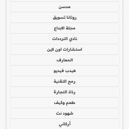
مدسن
روتانا تسويق
مجلة الابداع
نادي الترددات
استشارات اون لاين
المعارف
هيدب فيديو
رمح التقنية
رذاذ التجارة
طعم وكيف
شهود نت
أركاني