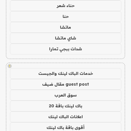
حناء شعر
حنا
ماتشا
شاي ماتشا
شدات ببجي تمارا
!
خدمات الباك لينك والجيست
guest post مقال ضيف
سوق العرب
باك لينك باقة 20
اعلانات الباك لينك
أقوى باقة باك لينك