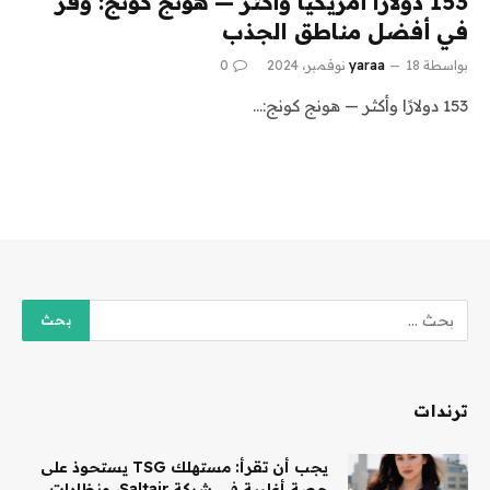
153 دولارًا أمريكيًا وأكثر — هونج كونج: وفّر
في أفضل مناطق الجذب
بواسطة
18 نوفمبر، 2024
yaraa
0
153 دولارًا وأكثر — هونج كونج:…
ترندات
يجب أن تقرأ: مستهلك TSG يستحوذ على
حصة أغلبية في شركة Saltair، ونظارات