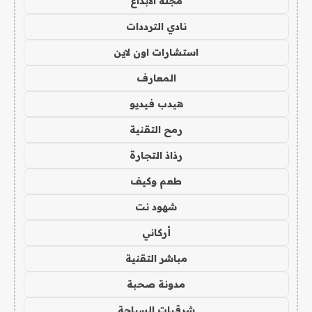
مجلة الابداع
نادي الترددات
استشارات اون لاين
المعارف
هيدب فيديو
رمح التقنية
رذاذ التجارة
طعم وكيف
شهود نت
أركاني
مباشر التقنية
مدونة صحبة
شرقيات السياحة