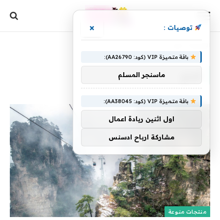
×
توصيات :
الرئيسية
»
كونج
باقة متميزة VIP (كود: AA26790):
كونج
ماسنجر المسلم
باقة متميزة VIP (كود: AA38045):
اول اثنين ريادة اعمال
مشاركة ارباح ادسنس
منتجات منوعة