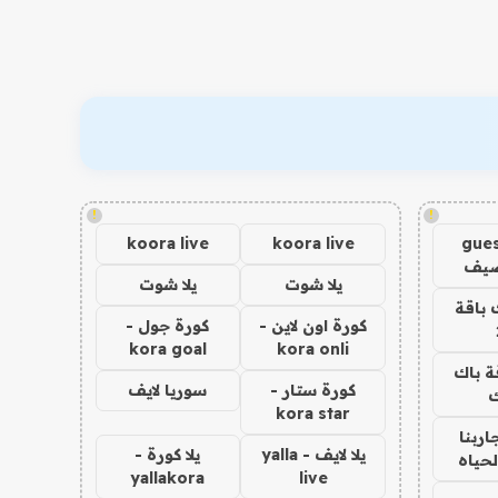
!
!
koora live
koora live
gues
ضيف
يلا شوت
يلا شوت
 باقة
كورة اون لاين -
كورة جول -
kora goal
kora onli
ة باك
كورة ستار -
سوريا لايف
ك
kora star
اربنا
يلا لايف - yalla
يلا كورة -
لحياه
yallakora
live