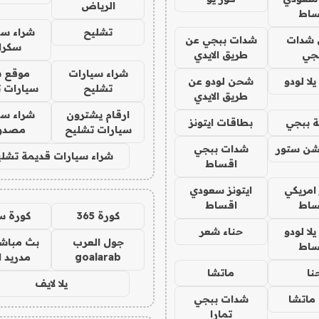
الرياض
ساط
تشليح
شراء سي
شدات
شدات ببجي عن
سكرا
جي
طريق الايدي
شراء سيارات
موقع ش
ا لودو
شحن لودو عن
تشليح
سيارات 
طريق الايدي
ارقام يشترون
شراء سي
 ببجي
بطاقات ايتونز
سيارات تشليح
مصدو
شن ستور
شدات ببجي
شراء سيارات قديمة تشلي
اقساط
 امريكي
ايتونز سعودي
ساط
اقساط
كورة 365
كورة س
ا لودو
حناء شعر
جول العرب
بث مباشر
ساط
goalarab
مدريد ا
نا
ماتشا
يلا لايف
ماتشا
شدات ببجي
تمارا