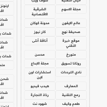
خيال التقنية
شوف ويب
ايتونز
مجلة الاسهم
الشرقية
اق
الاقتصادية
شدات
عالم الايفون
مدونة كوكان
اق
صحيفة نهج
كار نيوز
شدات بب
موقع خبرة
أناقة أنثى
شدات
التقني
اق
متورخ
مدسن
شدات بب
روتانا تسويق
مجلة الابداع
متجر 
نادي الترددات
استشارات اون
لاين
شحن يل
اق
المعارف
هيدب فيديو
شدات
رمح التقنية
رذاذ التجارة
اق
طعم وكيف
شهود نت
ايتونز