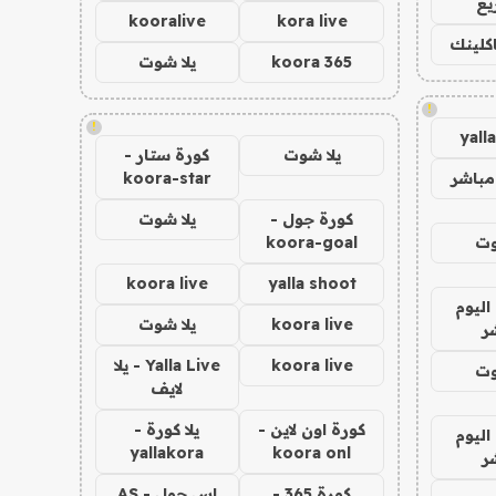
يع
kooralive
kora live
اكلينك
koora 365
يلا شوت
!
!
yall
يلا شوت
كورة ستار -
مباشر
koora-star
كورة جول -
يلا شوت
وت
koora-goal
koora live
yalla shoot
اليوم
koora live
يلا شوت
ر
koora live
Yalla Live - يلا
وت
لايف
كورة اون لاين -
يلا كورة -
اليوم
yallakora
koora onl
ر
كورة 365 -
اس جول - AS