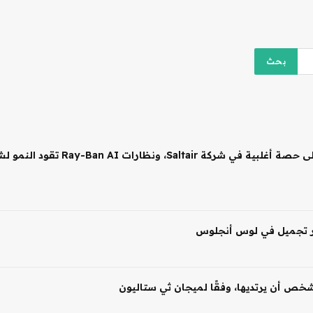
 شخص أن يرتديها، وفقًا لميجان ثي ستاليون