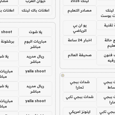
لينك 2026
ديوان العرب
مشار
لينك
مصادر التعليم
اعلانات باك لينك
اعلانات ب
 بوست
تقنية
يو ان بي
الرياضي
يلا شوت
a shoot
 حالة
اخبار 24 ساعة
مباريات اليوم
برشلونة 
عليم
مباشر
 فنون
صحيفة العالم
ريال مدريد
يلا ش
فيه
مباشر
yalla shoot
مباريات 
!
مباش
 ببجي
شدات ببجي
ريال مدريد
يلا ش
ساط
تمارا
مباشر
 ببجي
شدات ببجي تابي
yalla shoot
مباريات 
ارا
مباش
جي تابي
ايتونز امريكي