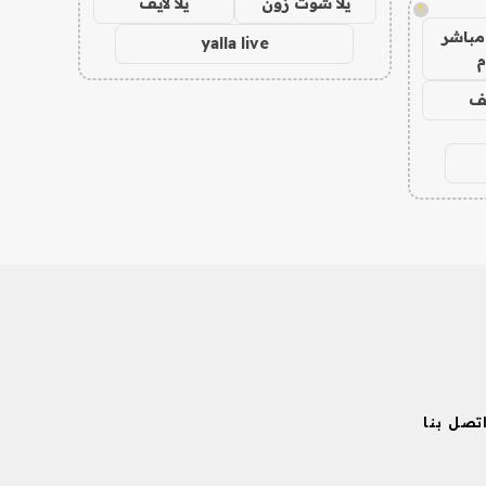
يلا شوت زون
يلا لايف
!
مباشر
yalla live
م
يف
تصل بنا