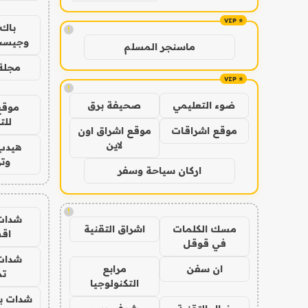
باك 
!
وجيست
ماسنجر المسلم
مجلة 
!
ضوء التعليمي
صحيفة برق
موقع
للت
موقع اشراقات
موقع اشراق اون
لاين
هيدب
وتر
اركان سياحة وسفر
!
شدات
مسك الكلمات
اشراق التقنية
اق
في قوقل
شدات
ان سفن
مرابع
تم
التكنولوجيا
شدات بب