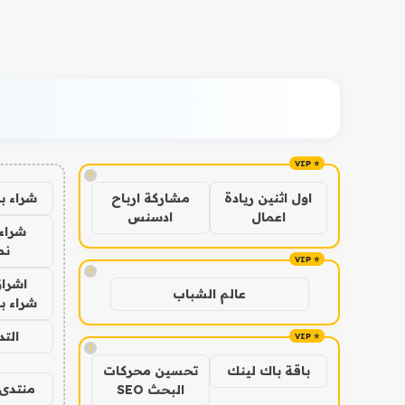
!
شراء ب
اول اثنين ريادة
مشاركة ارباح
اعمال
ادسنس
شراء 
نص
!
اشراق
عالم الشباب
شراء با
الت
!
باقة باك لينك
تحسين محركات
منتدى 
البحث SEO