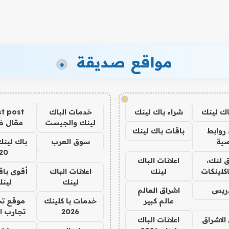
مواقع صديقة
+
!
اك لينك
شراء باك لينك
خدمات الباك
t post
لينك والجيست
مقال 
روابط
باقات باك لينك
ية
سوق العرب
باك لينك
20
 لنك،
اعلانات الباك
كلينكات
لينك
اعلانات الباك
أقوى باق
لينك
لين
دريس
اشراق العالم
عالم كبير
خدمات با كلينك
موقع تج
2026
تجارب ا
الاشراق
اعلانات الباك