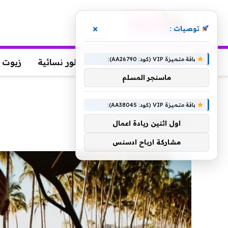
×
توصيات :
باقة متميزة VIP (كود: AA26790):
عطور
عطور رجالية
عطور نسائية
زيوت 
ماسنجر المسلم
الرئيسية
»
كإضافات
باقة متميزة VIP (كود: AA38045):
كإضافات
اول اثنين ريادة اعمال
مشاركة ارباح ادسنس