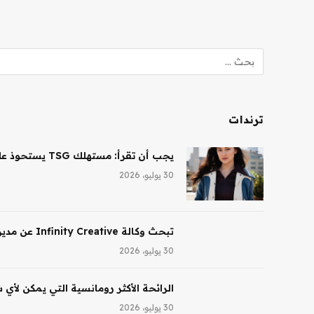
ترندات
يجب أن تقرأ: مستهلك TSG يستحوذ على حصة أغلبية في شركة Saltair، ونظارات Ray-Ban AI تقود النمو لشركة EssilorLuxottica
30 يوليو، 2026
تبحث وكالة Infinity Creative عن مدير تجميل في لوس أنجلوس
30 يوليو، 2026
الرائحة الأكثر رومانسية التي يمكن لأي
30 يوليو، 2026