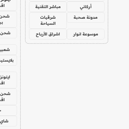
اق
أركاني
مباشر التقنية
شحن 
مدونة صحبة
شرقيات
بب
السياحة
شحن يل
موسوعة انوار
اشراق الأرباح
شعبية
بلايستي
ايتونز
اق
شحن يل
اق
ح
شاي 