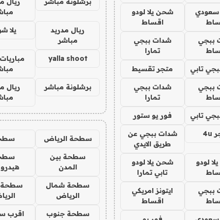
برشلونة مباشر
ريال م
 سعودي
شحن يلا لودو
مباش
ساط
اقساط
ريال مدريد
يلا ش
 ببجي
شدات ببجي
مباشر
ساط
تمارا
yalla shoot
مباريات 
جي تابي
متجر تقسيط
مباش
 ببجي
شدات ببجي
برشلونة مباشر
ريال م
ساط
تمارا
مباش
جي تابي
فور يو ستور
4u
شدات ببجي عن
سطحة الرياض
سطح
طريق الايدي
سطحة بين
سطح
ا لودو
شحن يلا لودو
المدن
هيدرو
ساط
تابي تمارا
سطحة شمال
سطحة 
 ببجي
ايتونز امريكي
الرياض
الري
ساط
اقساط
سطحة جنوب
اقرب س
 سعودي
فور يو