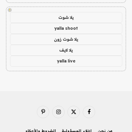
!
يلا شوت
yalla shoot
يلا شوت زون
يلا لايف
yalla live
فيسبوك
X
الانستغرام
بينتيريست
(Twitter)
من نحن
إخلاء المسؤولية
الشروط والأحكام