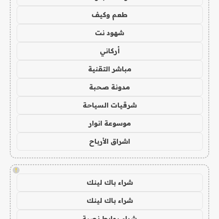
طعم وكيف
شهود نت
أركاني
مباشر التقنية
مدونة صحبة
شرقيات السياحة
موسوعة انوار
اشراق الأرباح
!
شراء باك لينك
شراء باك لينك
شراء روابط نصية