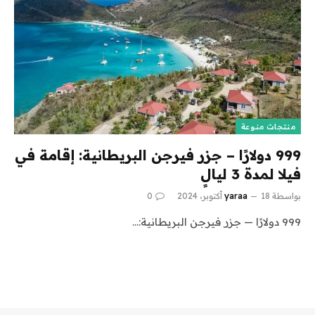
منتجات منوعة
999 دولارًا – جزر فيرجن البريطانية: إقامة في
فيلا لمدة 3 ليالٍ
بواسطة
18 أكتوبر، 2024
yaraa
0
999 دولارًا — جزر فيرجن البريطانية:…