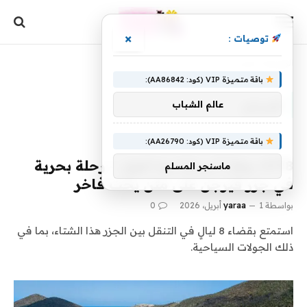
×
توصيات :
الرئيسية
»
فيرجن
باقة متميزة VIP (كود: AA86842):
فيرجن
عالم الشباب
باقة متميزة VIP (كود: AA26790):
4778 دولارًا أمريكيًا وما فوق – رحلة بحرية
ماسنجر المسلم
في جزر فيرجن على متن يخت فاخر
بواسطة
1 أبريل، 2026
yaraa
0
استمتع بقضاء 8 ليالٍ في التنقل بين الجزر هذا الشتاء، بما في
ذلك الجولات السياحية.