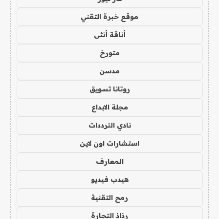
موقع خبرة التقني
أناقة أنثى
متورخ
مدسن
روتانا تسويق
مجلة الابداع
نادي الترددات
استشارات اون لاين
المعارف
هيدب فيديو
رمح التقنية
رذاذ التجارة