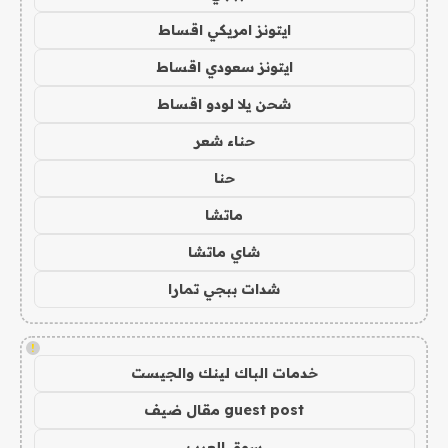
ايتونز امريكي اقساط
ايتونز سعودي اقساط
شحن يلا لودو اقساط
حناء شعر
حنا
ماتشا
شاي ماتشا
شدات ببجي تمارا
!
خدمات الباك لينك والجيست
guest post مقال ضيف
سوق العرب