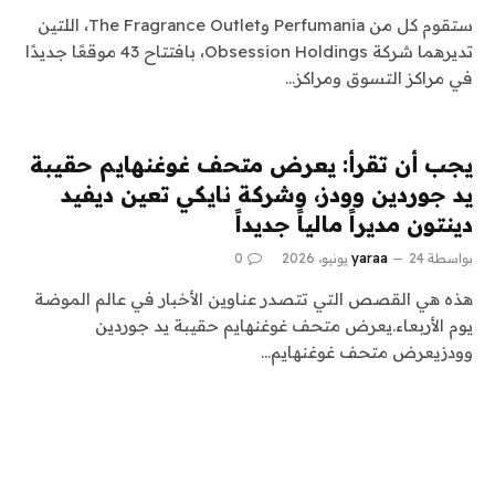
ستقوم كل من Perfumania وThe Fragrance Outlet، اللتين
تديرهما شركة Obsession Holdings، بافتتاح 43 موقعًا جديدًا
في مراكز التسوق ومراكز…
يجب أن تقرأ: يعرض متحف غوغنهايم حقيبة
يد جوردين وودز، وشركة نايكي تعين ديفيد
دينتون مديراً مالياً جديداً
بواسطة
24 يونيو، 2026
yaraa
0
هذه هي القصص التي تتصدر عناوين الأخبار في عالم الموضة
يوم الأربعاء.يعرض متحف غوغنهايم حقيبة يد جوردين
وودزيعرض متحف غوغنهايم…