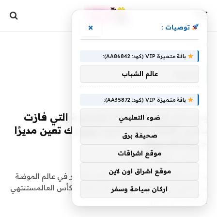
×
توصيات :
الرئيسية
»
جديدا
باقة متميزة VIP (كود: AA86842):
جديدا
عالم الشباب
باقة متميزة VIP (كود: AA35872):
يجب أن تقرأ: العلامات التجارية التي فازت
ضوء التعليمي
بكأس العالم، كيت سبيد نيويورك تعين مديرًا
صحيفة برق
جديدًا للتسويق
موقع اشراقات
بواسطة
16 يوليو، 2026
yaraa
0
موقع اشراق اون لاين
هذه هي القصص التي تتصدر عناوين الأخبار في عالم الموضة
يوم الخميس.العلامات التجارية التي فازت بكأس العالمستنتهي
اركان سياحة وسفر
بطولة كأس العالم…