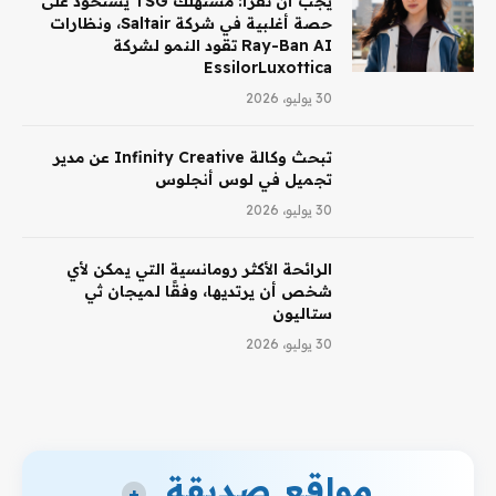
يجب أن تقرأ: مستهلك TSG يستحوذ على
حصة أغلبية في شركة Saltair، ونظارات
Ray-Ban AI تقود النمو لشركة
EssilorLuxottica
30 يوليو، 2026
تبحث وكالة Infinity Creative عن مدير
تجميل في لوس أنجلوس
30 يوليو، 2026
الرائحة الأكثر رومانسية التي يمكن لأي
شخص أن يرتديها، وفقًا لميجان ثي
ستاليون
30 يوليو، 2026
مواقع صديقة
+