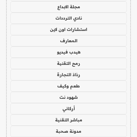
مجلة الابداع
نادي الترددات
استشارات اون لاين
المعارف
هيدب فيديو
رمح التقنية
رذاذ التجارة
طعم وكيف
شهود نت
أركاني
مباشر التقنية
مدونة صحبة