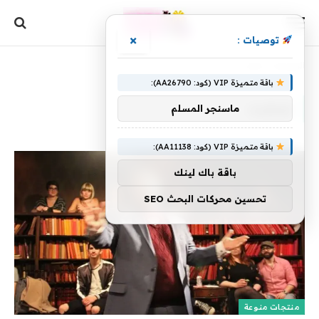
×
توصيات :
الرئيسية
»
تعتقده
باقة متميزة VIP (كود: AA26790):
تعتقده
ماسنجر المسلم
باقة متميزة VIP (كود: AA11138):
باقة باك لينك
تحسين محركات البحث SEO
منتجات منوعة