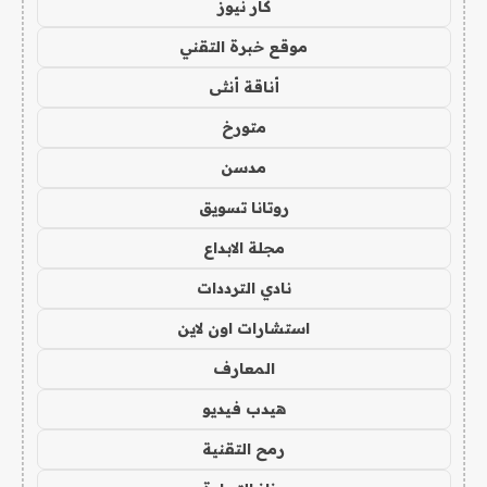
كار نيوز
موقع خبرة التقني
أناقة أنثى
متورخ
مدسن
روتانا تسويق
مجلة الابداع
نادي الترددات
استشارات اون لاين
المعارف
هيدب فيديو
رمح التقنية