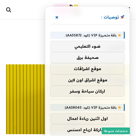
×
توصيات :
الرئيسية
»
تاهيتي
باقة متميزة VIP (كود: AA35872):
تاهيتي
ضوء التعليمي
صحيفة برق
موقع اشراقات
موقع اشراق اون لاين
اركان سياحة وسفر
باقة متميزة VIP (كود: AA38045):
اول اثنين ريادة اعمال
مشاركة ارباح ادسنس
منتجات منوعة