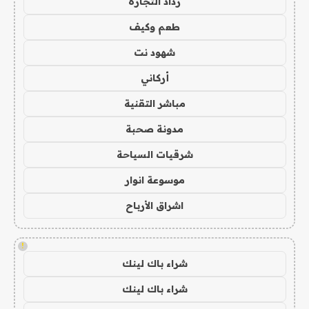
رذاذ التجارة
طعم وكيف
شهود نت
أركاني
مباشر التقنية
مدونة صحبة
شرقيات السياحة
موسوعة انوار
اشراق الأرباح
!
شراء باك لينك
شراء باك لينك