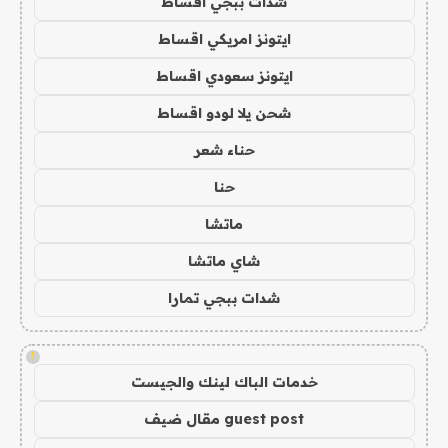
شدات ببجي اقساط
ايتونز امريكي اقساط
ايتونز سعودي اقساط
شحن يلا لودو اقساط
حناء شعر
حنا
ماتشا
شاي ماتشا
شدات ببجي تمارا
!
خدمات الباك لينك والجيست
guest post مقال ضيف