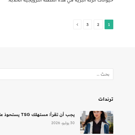
التالي
3
2
1
ترندات
يجب أن تقرأ: مستهلك TSG يستحوذ على حصة أغلبية في شركة Saltair، ونظارات Ray-Ban AI تقود النمو لشركة EssilorLuxottica
30 يوليو، 2026