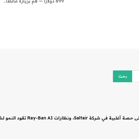
899 دولارًا — قم بزيارة مالطا…