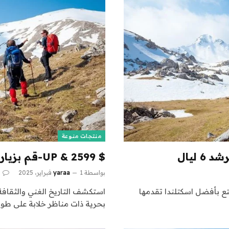
منتجات منوعة
$ 2599 & UP-قم بزيارة أوروبا الوسطى: رحلة مرشدة 9 ليال
بواسطة
1 فبراير، 2025
yaraa
0
تع بأفضل اسكتلندا تقدمها
استكشف التاريخ الغني والثقافة 
بحرية ذات مناظر خلابة على طول