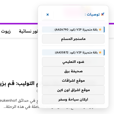
×
توصيات :
باقة متميزة VIP (كود: AA26790):
عطور
عطور رجالية
عطور نسائية
زيوت 
ماسنجر المسلم
الرئيسية
»
بزيارة
باقة متميزة VIP (كود: AA35872):
بزيارة
ضوء التعليمي
صحيفة برق
موقع اشراقات
4099 دولارًا – رحلة موسم التوليب: قم بزيارة هولندا وبلجيكا
موقع اشراق اون لاين
بواسطة
23 ديسمبر، 2025
yaraa
0
اركان سياحة وسفر
الهواء واستمتع بوسائل الراحة الشاملة في هذه الرحلة…