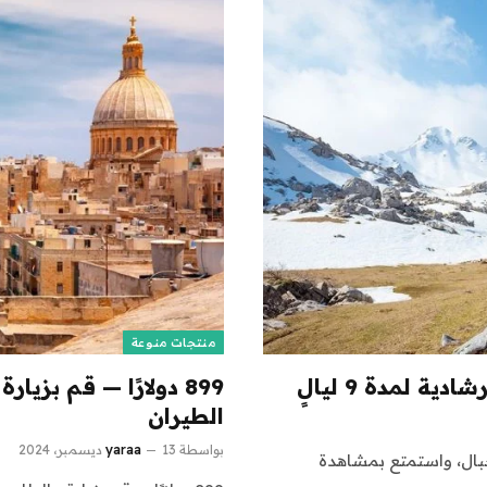
منتجات منوعة
899 دولارًا — قم بز
الطيران
بواسطة
13 ديسمبر، 2024
yaraa
جبال، واستمتع بمشاهدة