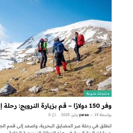
منتجات منوعة
وفر 150 دولارًا – قم بزيارة النرويج: رحلة إرشادية لمدة 9 ليالٍ
بواسطة
19 يناير، 2025
yaraa
0
انطلق في رحلة عبر المضايق البحرية، واصعد إلى قمم ال
حيوانات الرنة البرية في هذه العطلة النرويجية الخلابة.