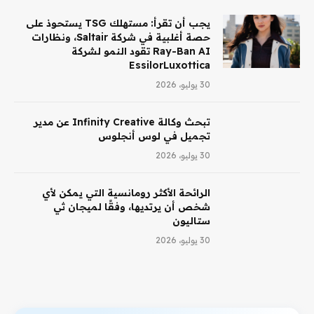
يجب أن تقرأ: مستهلك TSG يستحوذ على
حصة أغلبية في شركة Saltair، ونظارات
Ray-Ban AI تقود النمو لشركة
EssilorLuxottica
30 يوليو، 2026
تبحث وكالة Infinity Creative عن مدير
تجميل في لوس أنجلوس
30 يوليو، 2026
الرائحة الأكثر رومانسية التي يمكن لأي
شخص أن يرتديها، وفقًا لميجان ثي
ستاليون
30 يوليو، 2026