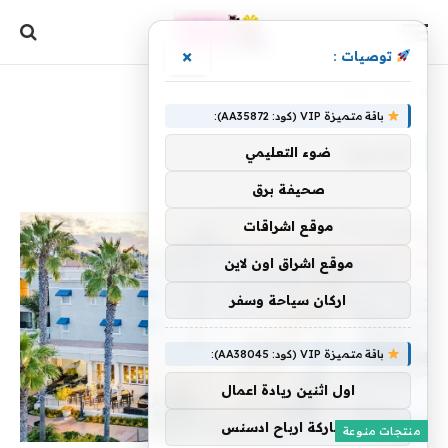
×
توصيات :
الرئيسية
»
الواجهة
باقة متميزة VIP (كود: AA35872):
الواجهة
ضوء التعليمي
صحيفة برق
موقع اشراقات
موقع اشراق اون لاين
اركان سياحة وسفر
باقة متميزة VIP (كود: AA38045):
اول اثنين ريادة اعمال
مشاركة ارباح ادسنس
منتجات منوعة