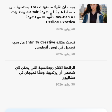
يجب أن تقرأ: مستهلك TSG يستحوذ على
حصة أغلبية في شركة Saltair، ونظارات
Ray-Ban AI تقود النمو لشركة
EssilorLuxottica
30 يوليو، 2026
تبحث وكالة Infinity Creative عن مدير
تجميل في لوس أنجلوس
30 يوليو، 2026
الرائحة الأكثر رومانسية التي يمكن لأي
شخص أن يرتديها، وفقًا لميجان ثي
ستاليون
30 يوليو، 2026