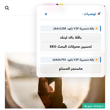
×
توصيات :
الرئيسية
»
المستوى
باقة متميزة VIP (كود: AA11138):
المستوى
باقة باك لينك
تحسين محركات البحث SEO
باقة متميزة VIP (كود: AA26790):
ماسنجر المسلم
منتجات منوعة