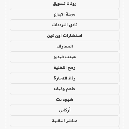
روتانا تسويق
مجلة الابداع
نادي الترددات
استشارات اون لاين
المعارف
هيدب فيديو
رمح التقنية
رذاذ التجارة
طعم وكيف
شهود نت
أركاني
مباشر التقنية