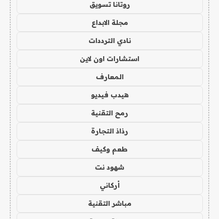
روتانا تسويق
مجلة الابداع
نادي الترددات
استشارات اون لاين
المعارف
هيدب فيديو
رمح التقنية
رذاذ التجارة
طعم وكيف
شهود نت
أركاني
مباشر التقنية