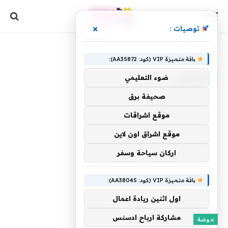
×
توصيات :
الرئيسية
»
الماركيز
باقة متميزة VIP (كود: AA35872):
الماركيز
ضوء التعليمي
صحيفة برق
موقع اشراقات
موقع اشراق اون لاين
اركان سياحة وسفر
باقة متميزة VIP (كود: AA38045):
اول اثنين ريادة اعمال
مشاركة ارباح ادسنس
موضة