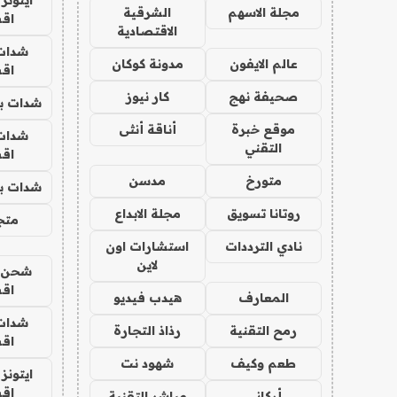
مجلة الاسهم
الشرقية
اق
الاقتصادية
شدات
عالم الايفون
مدونة كوكان
اق
صحيفة نهج
كار نيوز
شدات بب
موقع خبرة
أناقة أنثى
شدات
التقني
اق
متورخ
مدسن
شدات بب
روتانا تسويق
مجلة الابداع
متجر 
نادي الترددات
استشارات اون
لاين
شحن يل
اق
المعارف
هيدب فيديو
شدات
رمح التقنية
رذاذ التجارة
اق
طعم وكيف
شهود نت
ايتونز
اق
أركاني
مباشر التقنية