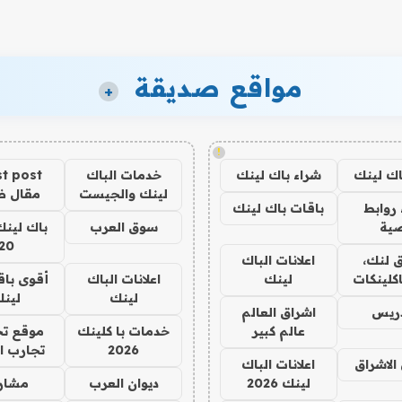
مواقع صديقة
+
!
اك لينك
شراء باك لينك
خدمات الباك
t post
لينك والجيست
مقال 
روابط
باقات باك لينك
ية
سوق العرب
باك لينك
20
 لنك،
اعلانات الباك
كلينكات
لينك
اعلانات الباك
أقوى باق
لينك
لين
دريس
اشراق العالم
عالم كبير
خدمات با كلينك
موقع تج
2026
تجارب ا
الاشراق
اعلانات الباك
لينك 2026
ديوان العرب
مشار