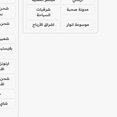
شحن 
مدونة صحبة
شرقيات
بب
السياحة
شحن يل
موسوعة انوار
اشراق الأرباح
شعبية
بلايستي
ايتونز
اق
شحن يل
اق
ح
شاي 