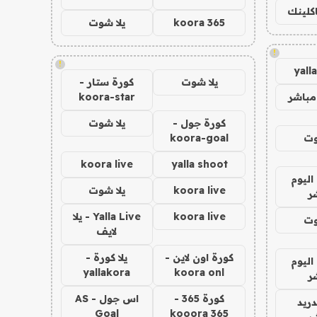
اكلينك
koora 365
يلا شوت
!
!
yall
يلا شوت
كورة ستار -
مباشر
koora-star
كورة جول -
يلا شوت
وت
koora-goal
koora live
yalla shoot
اليوم
koora live
يلا شوت
ر
koora live
Yalla Live - يلا
وت
لايف
كورة اون لاين -
يلا كورة -
اليوم
yallakora
koora onl
ر
كورة 365 -
اس جول - AS
دريد
Goal
kooora 365
ر