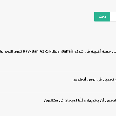
 شخص أن يرتديها، وفقًا لميجان ثي ستاليون