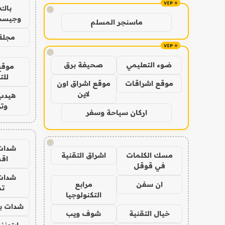
باك 
!
وجيست
ماسنجر المسلم
مجلة 
!
ضوء التعليمي
صحيفة برق
موقع
للت
موقع اشراقات
موقع اشراق اون
لاين
هيدب
وتر
اركان سياحة وسفر
!
شدات
مسك الكلمات
اشراق التقنية
اق
في قوقل
شدات
ان سفن
مرابع
تم
التكنولوجيا
شدات بب
خيال التقنية
شوف ويب
ايتونز