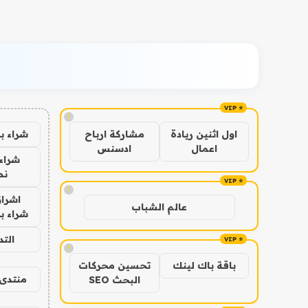
!
شراء ب
اول اثنين ريادة
مشاركة ارباح
اعمال
ادسنس
شراء 
نص
!
اشراق
عالم الشباب
شراء با
الت
!
باقة باك لينك
تحسين محركات
منتدى 
البحث SEO