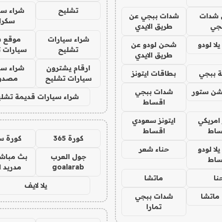
تشليح
شراء سي
شدات
شدات ببجي عن
سكرا
جي
طريق الايدي
شراء سيارات
موقع ش
ا لودو
شحن لودو عن
تشليح
سيارات 
طريق الايدي
ارقام يشترون
شراء سي
 ببجي
بطاقات ايتونز
سيارات تشليح
مصدو
شن ستور
شدات ببجي
شراء سيارات قديمة تشلي
اقساط
 امريكي
ايتونز سعودي
ساط
اقساط
كورة 365
كورة س
ا لودو
حناء شعر
جول العرب
بث مباشر
ساط
goalarab
مدريد ا
نا
ماتشا
يلا لايف
ماتشا
شدات ببجي
تمارا