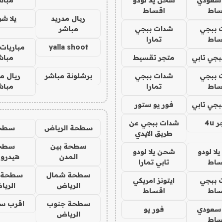
ساط
اقساط
ريال مدريد
يلا ش
 ببجي
شدات ببجي
مباشر
ساط
تمارا
yalla shoot
مباريات 
جي تابي
متجر تقسيط
مباش
 ببجي
شدات ببجي
برشلونة مباشر
ريال م
ساط
تمارا
مباش
جي تابي
فور يو ستور
4u
شدات ببجي عن
سطحة الرياض
سطح
طريق الايدي
سطحة بين
سطح
ا لودو
شحن يلا لودو
المدن
هيدرو
ساط
تابي تمارا
سطحة شمال
سطحة 
 ببجي
ايتونز امريكي
الرياض
الري
ساط
اقساط
سطحة جنوب
اقرب س
 سعودي
فور يو
الرياض
ساط