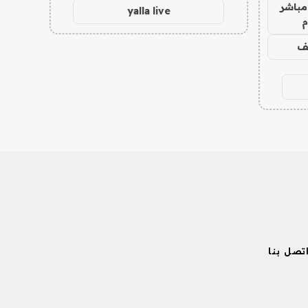
مباشر
yalla live
م
يف
تصل بنا