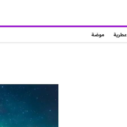
عطرية
موضة