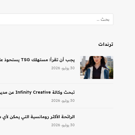
ترندات
يجب أن تقرأ: مستهلك TSG يستحوذ على حصة أغلبية في شركة Saltair، ونظارات Ray-Ban AI تقود النمو لشركة EssilorLuxottica
30 يوليو، 2026
تبحث وكالة Infinity Creative عن مدير تجميل في لوس أنجلوس
30 يوليو، 2026
الرائحة الأكثر رومانسية التي يمكن لأي
30 يوليو، 2026