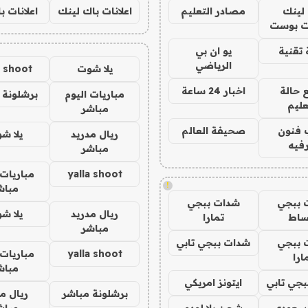
لينك
مصادر التعليم
اعلانات باك لينك
اعلانات ب
 بوست
تقنية
يو ان بي
الرياضي
يلا شوت
a shoot
 حالة
اخبار 24 ساعة
مباريات اليوم
برشلونة 
عليم
مباشر
 فنون
صحيفة العالم
ريال مدريد
يلا ش
فيه
مباشر
yalla shoot
مباريات 
!
مباش
 ببجي
شدات ببجي
ريال مدريد
يلا ش
ساط
تمارا
مباشر
 ببجي
شدات ببجي تابي
yalla shoot
مباريات 
ارا
مباش
جي تابي
ايتونز امريكي
برشلونة مباشر
ريال م
 سعودي
شحن يلا لودو
مباش