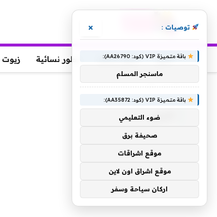
×
توصيات :
باقة متميزة VIP (كود: AA26790):
عطور
عطور رجالية
عطور نسائية
زيوت 
ماسنجر المسلم
الرئيسية
»
الليلي
باقة متميزة VIP (كود: AA35872):
الليلي
ضوء التعليمي
صحيفة برق
موقع اشراقات
موقع اشراق اون لاين
اركان سياحة وسفر