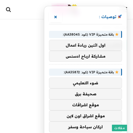
×
توصيات :
الرئيسية
»
اللاتينية
باقة متميزة VIP (كود: AA38045):
اللاتينية
اول اثنين ريادة اعمال
مشاركة ارباح ادسنس
باقة متميزة VIP (كود: AA35872):
ضوء التعليمي
صحيفة برق
موقع اشراقات
موقع اشراق اون لاين
اركان سياحة وسفر
مقالات