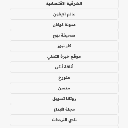
الشرقية الاقتصادية
عالم الايفون
مدونة كوكان
صحيفة نهج
كار نيوز
موقع خبرة التقني
أناقة أنثى
متورخ
مدسن
روتانا تسويق
مجلة الابداع
نادي الترددات