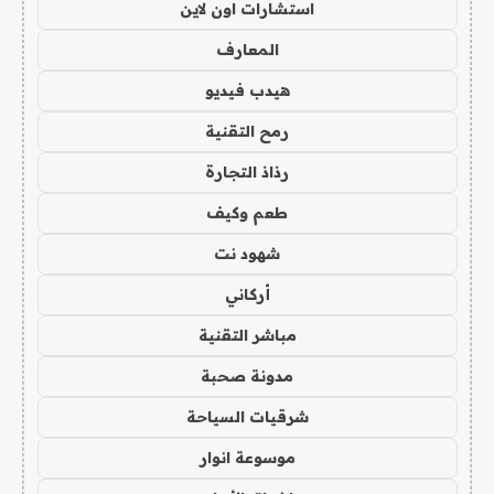
استشارات اون لاين
المعارف
هيدب فيديو
رمح التقنية
رذاذ التجارة
طعم وكيف
شهود نت
أركاني
مباشر التقنية
مدونة صحبة
شرقيات السياحة
موسوعة انوار