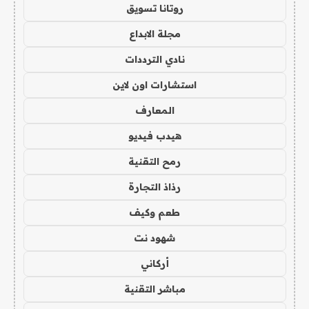
روتانا تسويق
مجلة الابداع
نادي الترددات
استشارات اون لاين
المعارف
هيدب فيديو
رمح التقنية
رذاذ التجارة
طعم وكيف
شهود نت
أركاني
مباشر التقنية