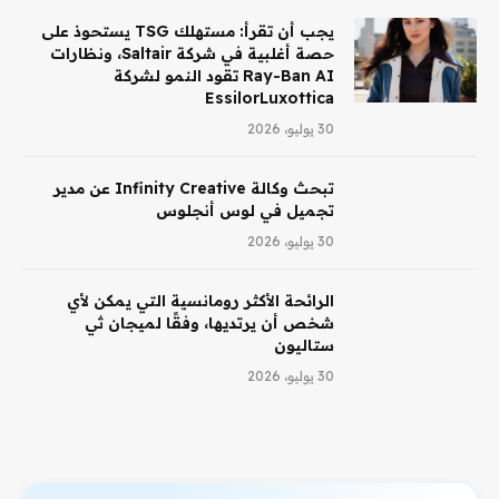
يجب أن تقرأ: مستهلك TSG يستحوذ على
حصة أغلبية في شركة Saltair، ونظارات
Ray-Ban AI تقود النمو لشركة
EssilorLuxottica
30 يوليو، 2026
تبحث وكالة Infinity Creative عن مدير
تجميل في لوس أنجلوس
30 يوليو، 2026
الرائحة الأكثر رومانسية التي يمكن لأي
شخص أن يرتديها، وفقًا لميجان ثي
ستاليون
30 يوليو، 2026