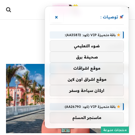
×
توصيات :
الرئيسية
»
القصر
باقة متميزة VIP (كود: AA35872):
القصر
ضوء التعليمي
صحيفة برق
موقع اشراقات
موقع اشراق اون لاين
اركان سياحة وسفر
باقة متميزة VIP (كود: AA26790):
ماسنجر المسلم
منتجات منوعة