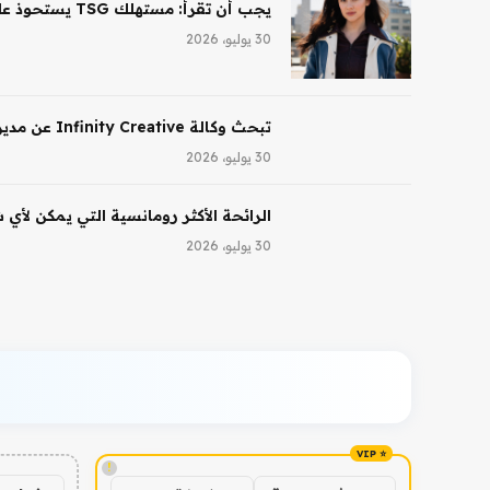
يجب أن تقرأ: مستهلك TSG يستحوذ على حصة أغلبية في شركة Saltair، ونظارات Ray-Ban AI تقود النمو لشركة EssilorLuxottica
30 يوليو، 2026
تبحث وكالة Infinity Creative عن مدير تجميل في لوس أنجلوس
30 يوليو، 2026
الرائحة الأكثر رومانسية التي يمكن لأي
30 يوليو، 2026
!