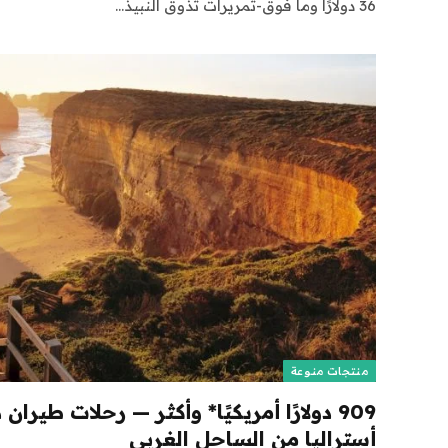
36 دولارًا وما فوق-تمريرات تذوق النبيذ…
منتجات منوعة
909 دولارًا أمريكيًا* وأكثر — رحلات طيران ذه
أستراليا من الساحل الغربي