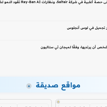
 شخص أن يرتديها، وفقًا لميجان ثي ستاليون
مواقع صديقة
+
!