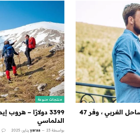
منتجات منوعة
36 دولارًا وما فوق-تمريرات تذوق النبيذ الساحل الغربي ، وفر 47
3399 دولارًا – هروب
الدلماسي
بواسطة
23 يناير، 2025
yaraa
0