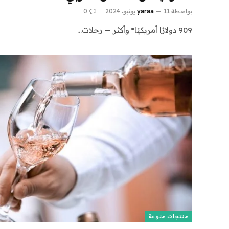
بواسطة
11 يونيو، 2024
yaraa
0
909 دولارًا أمريكيًا* وأكثر — رحلات…
منتجات منوعة