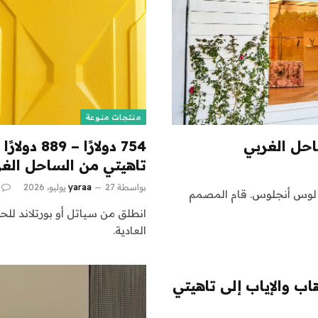
منتجات منوعة
754 دولارً
تاهيتي من الساحل الغ
بواسطة
27 يوليو، 2026
yaraa
ن لوس أنجلوس. قام المصمم
العادية.
حلات الذهاب والإياب إلى تاهيتي