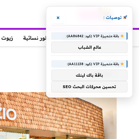
×
توصيات :
باقة متميزة VIP (كود: AA86842):
عطور
عطور رجالية
عطور نسائية
زيوت 
عالم الشباب
الرئيسية
»
الساحل
باقة متميزة VIP (كود: AA11138):
الساحل
باقة باك لينك
تحسين محركات البحث SEO