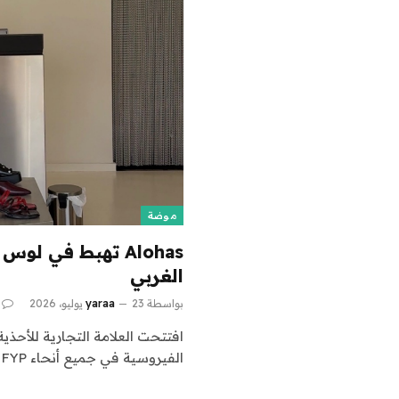
موضة
Alohas تهبط في 
الغربي
بواسطة
23 يوليو، 2026
yaraa
الفيروسية في جميع أنحاء FYP – أول موقع…