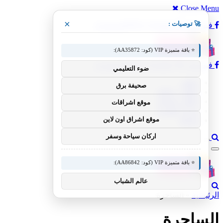
Close Menu
×
🚀 توصيات :
فيسبوك
X (Twitter)
الانستغرام
⭐ باقة متميزة VIP (كود: AA35872):
فيسبوك
X (Twitter)
الانستغرام
ضوء التعليمي
عطور
صحيفة برق
عطور رجالية
عطور نسائية
موقع اشراقات
زيوت عطرية
موقع اشراق اون لاين
موضة
اركان سياحة وسفر
⭐ باقة متميزة VIP (كود: AA86842):
عالم الشباب
الرئيسية
»
الساحرة
الساحرة