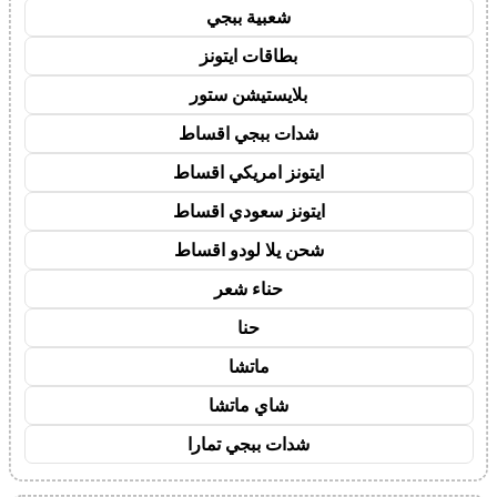
شعبية ببجي
بطاقات ايتونز
بلايستيشن ستور
شدات ببجي اقساط
ايتونز امريكي اقساط
ايتونز سعودي اقساط
شحن يلا لودو اقساط
حناء شعر
حنا
ماتشا
شاي ماتشا
شدات ببجي تمارا