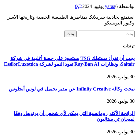
بواسطة
6 يونيو، 2024
yaraa
0
استمتع بجاذبية سريلانكا بمناظرها الطبيعية الخصبة وتاريخها الآسر
وكنوز اليونسكو.
لبحث
ن:
ترندات
يجب أن تقرأ: مستهلك TSG يستحوذ على حصة أغلبية في شركة
Saltair، ونظارات Ray-Ban AI تقود النمو لشركة EssilorLuxottica
30 يوليو، 2026
تبحث وكالة Infinity Creative عن مدير تجميل في لوس أنجلوس
30 يوليو، 2026
الرائحة الأكثر رومانسية التي يمكن لأي شخص أن يرتديها، وفقًا
لميجان ثي ستاليون
30 يوليو، 2026