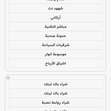
شهود نت
أركاني
مباشر التقنية
مدونة صحبة
شرقيات السياحة
موسوعة انوار
اشراق الأرباح
!
شراء باك لينك
شراء باك لينك
شراء روابط نصية