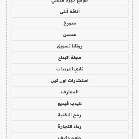
أناقة أنثى
متورخ
مدسن
روتانا تسويق
مجلة الابداع
نادي الترددات
استشارات اون لاين
المعارف
هيدب فيديو
رمح التقنية
رذاذ التجارة
طعم وكيف