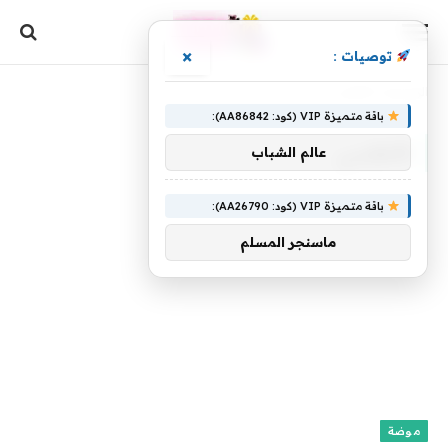
×
توصيات :
الرئيسية
»
الأطلسي
باقة متميزة VIP (كود: AA86842):
الأطلسي
عالم الشباب
باقة متميزة VIP (كود: AA26790):
ماسنجر المسلم
موضة