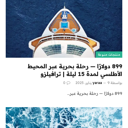
منتجات منوعة
899 دولارًا — رحلة بحرية عبر المحيط
الأطلسي لمدة 15 ليلة | ترافيلزو
بواسطة
9 يناير، 2025
yaraa
0
899 دولارًا — رحلة بحرية عبر…