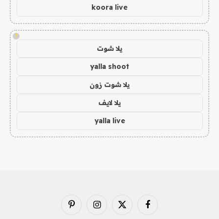
koora live
!
يلا شوت
yalla shoot
يلا شوت زون
يلا لايف
yalla live
فيسبوك
X
الانستغرام
بينتيريست
(Twitter)