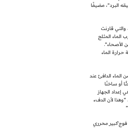
ه البرد”، مضيفًا
 والتي قارنت
 الماء المثلج
 الأصحاء”.
 حرارة الماء
الماء الدافئ عند
ا أو ساخنًا
ي إعداد الجهاز
“وهذا لأن الدفء
”
فوج’
كبير محرري