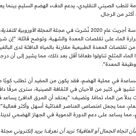
ة للطب الصيني التقليدي، يدعم الدفء الهضم السليم بينما يعيق
 أكثر من الرجال.
عام 2020 نُشرت في مجلة
المجلة الأوروبية للتغذية
،
رارة الماء على تقلصات المعدة والشهية. وتوضح قائلة: “إن شرب
تقلصات المعدة الطبيعية مقارنة بالمياه الدافئة لدى البالغين
الماء المثلج تناولوا طعامًا أقل بعد ذلك، مما يشير إلى أن درجة
وظيفة المعدة”.
اعدة في عملية الهضم، فقد يكون من المفيد أن تطلب كوبًا من 
تشيو: في كثير من الأحيان في الثقافة الصينية، سترى مرقًا دافئً
بدلاً من الماء تمامًا. وتضيف: “يعتقد أن المرق الدافئ يساعد ف
م، مما يجعل امتصاص العناصر الغذائية أسهل وأكثر فعالية”. 
مما يساعد على دعم الدورة الدموية في الجهاز الهضمي لدينا.
اتجاه الجمال أو العافية؟ نريد أن نعرف! بريد إلكتروني
مجلة 