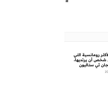
موقع
الويب
لأكثر رومانسية التي
 شخص أن يرتديها،
جان ثي ستاليون