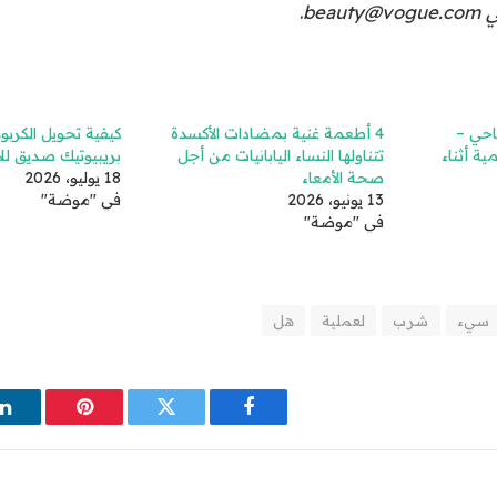
bea
.
احي –
4 أطعمة غنية بمضادات الأكسدة
كيفية تحويل الكربو
ية أثناء
تتناولها النساء اليابانيات من أجل
بريبيوتيك صديق للأ
صحة الأمعاء
18 يوليو، 2026
13 يونيو، 2026
في "موضة"
في "موضة"
سيء
شرب
لعملية
هل
فيسبوك
تويتر
بينتيريست
ل