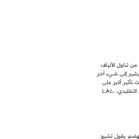
من تناول الألياف
يوتيك والكحول والتوتر على الوجبة. لكن الطب الصيني التقليدي (TCM) يشير إلى شيء آخر
 تأثير أكبر على
جهازك الهضمي مما تدرك. هنا، تقوم ساندرا لانشين تشيو، ممارسة الطب الصيني التقليدي، L.Ac.،
ملية الهضم. يقول تشيو: