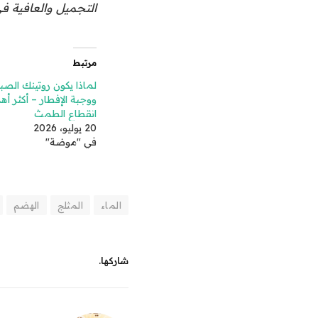
التجميل والعافية في uty@vogue.com
مرتبط
لماذا يكون روتينك الصب
ووجبة الإفطار – أكثر أهم
انقطاع الطمث
20 يوليو، 2026
في "موضة"
الماء
المثلج
الهضم
شاركها.