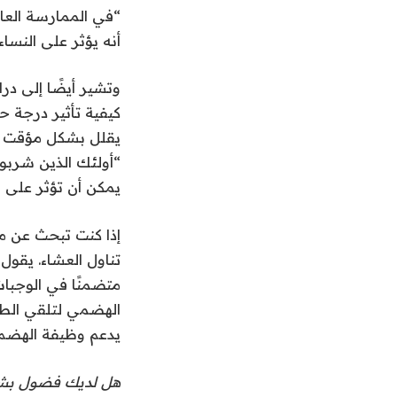
“في الممارسة العام
أنه يؤثر على النساء
وتشير أيضًا إلى دراسة أجريت 
كيفية تأثير درجة ح
يقلل بشكل مؤقت من 
“أولئك الذين شربوا 
يمكن أن تؤثر على 
إذا كنت تبحث عن مس
تناول العشاء. يقول 
متضمنًا في الوجبات 
الهضمي لتلقي الطعا
يدعم وظيفة الهضم، 
هل لديك فضول بشأن 