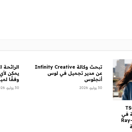
تبحث وكالة Infinity Creative
الرائحة ا
عن مدير تجميل في لوس
يمكن لأي
أنجلوس
وفقًا لمي
30 يوليو، 2026
30 يوليو، 2026
قرأ: مستهلك TSG
 في
كة Saltair، ونظارات Ray-
ة