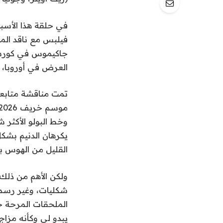
في حلقة هذا الأسبوع من برن
فيلبس مع ناقد ال
جاكيموس في كورسي
العرض في أوروبا، وما ه
تمت مناقشة متابعة
وخط البولو الأكثر 
يكرهان الدنيم بشكل
القليل من الهوس با
ولكن الأهم من ذلك 
شكليات، وغير رسمية
الملحقات المرحة ح
يبدو لي وكأنه مزاج ال