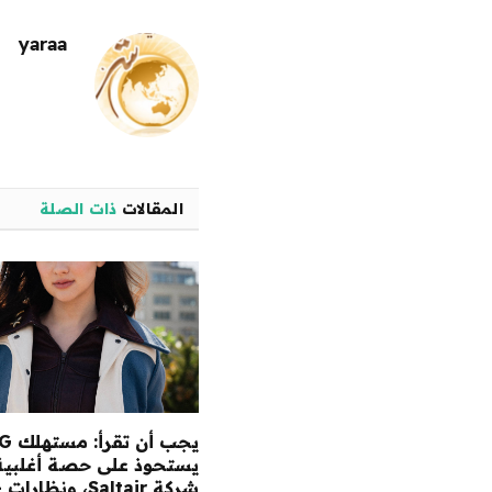
yaraa
المقالات
ذات الصلة
يجب أن ت
يستحوذ على حصة أغلبية
شر