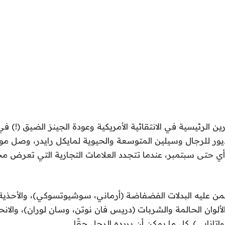
 الرئيسية في الانتقائية الأمريكية وعودة الجينز الضيق (!) في
(أي حتى سبتمبر، عندما تتجدد العلامات التجارية التي تعرض م
من عليه البدلات الفضفاضة (أرماني، سوشيوتسوكي)، والأحذية 
الألوان الحالمة والشربات (دريس فان نوتن، وسان لوران)، والان
واتانابي). كل ما يمكن أن يريده الرجل حقًا.