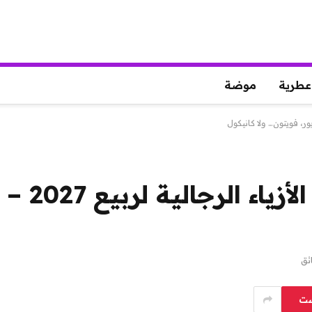
عطرية
موضة
على البو
ست