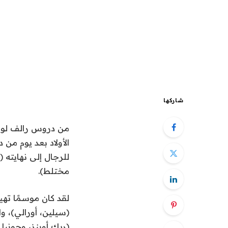
شاركها
من دروس رالف لورين
للرجال إلى نهايته 
مختلط).
لقد كان موسمًا تهي
(سيلين، أورالي)، و
(ريك أوينز، وجونيا 