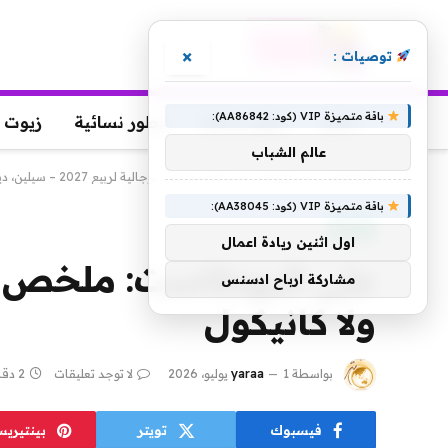
×
توصيات :
باقة متميزة VIP (كود: AA86842):
عطور
عطور رجالية
عطور نسائية
زيوت 
عالم الشباب
الرئيسية
»
على البودكاست: ملخص الأزياء الرجالية لربيع 2027 – سيلين، ديور، فويتون… ولا كانيكول
باقة متميزة VIP (كود: AA38045):
موضة
اول اثنين ريادة اعمال
مشاركة ارباح ادسنس
ولا كانيكول
بواسطة
1 يوليو، 2026
yaraa
لا توجد تعليقات
2 دقائق
فيسبوك
تويتر
بينتيري