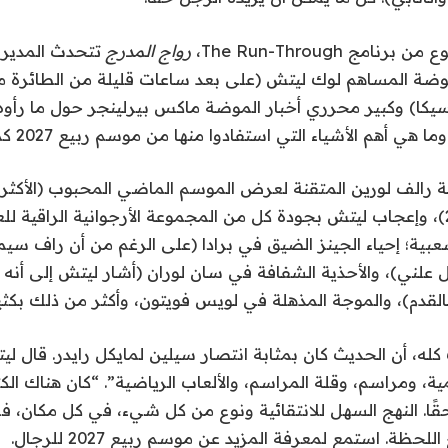
امج The Run-Through،
رواج المدرج
تتحدث المديرة 
موضة المساهم لوك ليتش (على بعد ساعات قليلة من الطائرة
كا) وكبير محرري أخبار الموضة ماكس بيرلينجر حول ما رأو
ي أهم الأشياء التي استفادوا منها من موسم ربيع 2027 كما هو الآن.
 رالف لورين المتقنة لعرض الموسم الماضي المحبوب (الأكث
موسم خريف 2026)، وإعجاب ليتش بجودة كل من المجموعة الأرجوانية الراقية ل
شعبية؛ إحياء الجينز الضيق في برادا (على الرغم من أن راف سيمو
 علني)، والأحذية الشفافة في سان لوران (أشار ليتش إلى أنه 
لقدم)، والموجة المذهلة في لويس فويتون، وأكثر من ذلك بكثي
كله، أن الحديث كان بمثابة انتصار سيلين لمايكل رايدر. قال لي
، ومراسم، وقلة المراسم، والألعاب الرياضية”. “كان هناك ال
قًا. النهج السهل للانتقائية ونوع من كل شيء، في كل مكان، 
لحظة. استمع لمعرفة المزيد عن موسم ربيع 2027 للرجال.