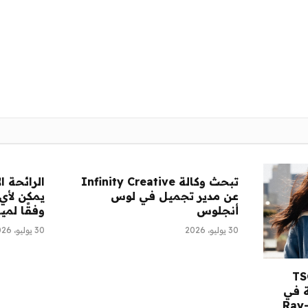
تبحث وكالة Infinity Creative
الرائحة ا
عن مدير تجميل في لوس
يمكن لأي
أنجلوس
وفقًا لمي
30 يوليو، 2026
30 يوليو، 2026
قرأ: مستهلك TSG
 في
كة Saltair، ونظارات Ray-