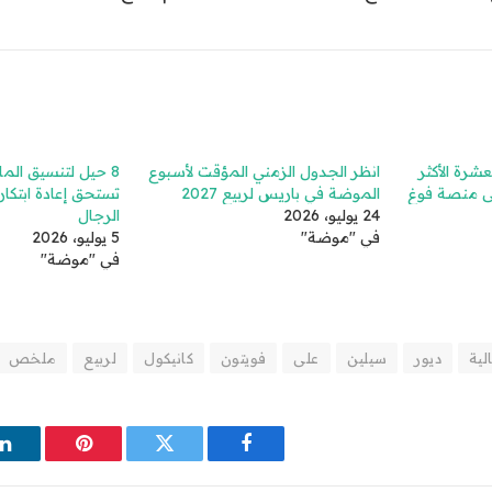
عشرة الأكثر
انظر الجدول الزمني المؤقت لأسبوع
8 حيل لتنسيق ال
الموضة في باريس لربيع 2027
تستحق إعادة ابتك
24 يوليو، 2026
الرجال
في "موضة"
5 يوليو، 2026
في "موضة"
لية
ديور
سيلين
على
فويتون
كانيكول
لربيع
ملخص
فيسبوك
تويتر
بينتيريست
ل