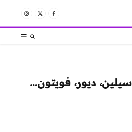
فيسبوك
X
الانستغرام
(Twitter)
دكاست: ملخص الأزياء الرجالية لربيع 2027 – سيلين، ديور، فويتون…