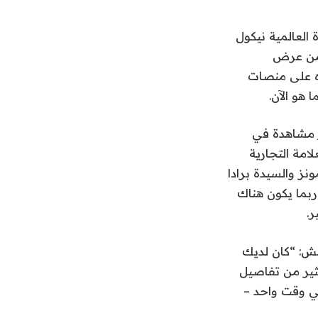
العالمية نيكول
 من عرض
ه على منصات
ر مشاهدة في
لعلامة التجارية
نز والسيدة برادا
ربما يكون هناك
ر.
تش: “كان لديك
كثير من تفاصيل
في وقت واحد –