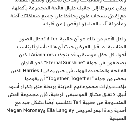
يبقى مربوطًا إلى جانبك طوال قائمة المجموعة بأكملها،
مع إغلاق بسحاب علوي يحافظ على جميع متعلقاتك آمنة
ومأمونة أثناء الغناء (والرقص!) من قلبك.
ولعل الأهم من ذلك هو أن حقيبة Teri لا تعطل الصور
المناسبة لما قبل العرض حيث أن هناك أسلوبًا يناسب
أجواء كل حفل موسيقي. قد ينجذب Arianators الذين
يصطفون في جولة “Eternal Sunshine” نحو الألوان
الفاتحة والمتجددة الهواء، في حين يمكن لـ Harries الذين
يحضرون جولة “Together, Together” أن يقوموا
بإكسسوارات مجموعاتهم المزينة بربطة عنق بتكرار أسود
أنيق. لا تقلق عشاق الموسيقى الريفية، فإن مجموعة القش
المنسوجة من حقيبة Teri تتناسب أيضًا بشكل جيد مع
أحذية رعاة البقر لعروض Ella Langley وMegan Moroney
الصيفية.