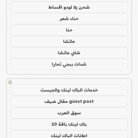
شحن يلا لودو اقساط
حناء شعر
حنا
ماتشا
شاي ماتشا
شدات ببجي تمارا
!
خدمات الباك لينك والجيست
guest post مقال ضيف
سوق العرب
باك لينك باقة 20
اعلانات الباك لينك