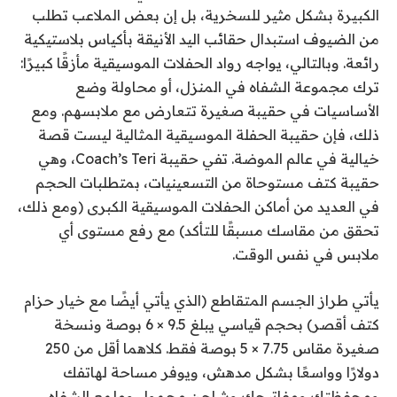
الكبيرة بشكل مثير للسخرية، بل إن بعض الملاعب تطلب
من الضيوف استبدال حقائب اليد الأنيقة بأكياس بلاستيكية
رائعة. وبالتالي، يواجه رواد الحفلات الموسيقية مأزقًا كبيرًا:
ترك مجموعة الشفاه في المنزل، أو محاولة وضع
الأساسيات في حقيبة صغيرة تتعارض مع ملابسهم. ومع
ذلك، فإن حقيبة الحفلة الموسيقية المثالية ليست قصة
خيالية في عالم الموضة. تفي حقيبة Coach’s Teri، وهي
حقيبة كتف مستوحاة من التسعينيات، بمتطلبات الحجم
في العديد من أماكن الحفلات الموسيقية الكبرى (ومع ذلك،
تحقق من مقاسك مسبقًا للتأكد) مع رفع مستوى أي
ملابس في نفس الوقت.
يأتي طراز الجسم المتقاطع (الذي يأتي أيضًا مع خيار حزام
كتف أقصر) بحجم قياسي يبلغ 9.5 × 6 بوصة ونسخة
صغيرة مقاس 7.75 × 5 بوصة فقط. كلاهما أقل من 250
دولارًا وواسعًا بشكل مدهش، ويوفر مساحة لهاتفك
ومحفظتك ومفاتيحك وشاحن محمول وملمع الشفاه.