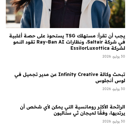
يجب أن تقرأ: مستهلك TSG يستحوذ على حصة أغلبية
في شركة Saltair، ونظارات Ray-Ban AI تقود النمو
لشركة EssilorLuxottica
30 يوليو، 2026
تبحث وكالة Infinity Creative عن مدير تجميل في
لوس أنجلوس
30 يوليو، 2026
الرائحة الأكثر رومانسية التي يمكن لأي شخص أن
يرتديها، وفقًا لميجان ثي ستاليون
30 يوليو، 2026