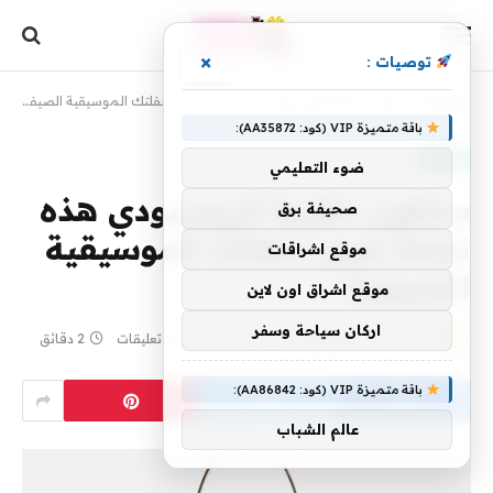
×
توصيات :
الرئيسية
»
ستكون حقيبة كروسبودي هذه نجمة صور حفلتك الموسيقية الصيفية
باقة متميزة VIP (كود: AA35872):
موضة
ضوء التعليمي
ستكون حقيبة كروسبودي هذه
صحيفة برق
نجمة صور حفلتك الموسيقية
موقع اشراقات
الصيفية
موقع اشراق اون لاين
اركان سياحة وسفر
بواسطة
1 يوليو، 2026
yaraa
لا توجد تعليقات
2 دقائق
باقة متميزة VIP (كود: AA86842):
عالم الشباب