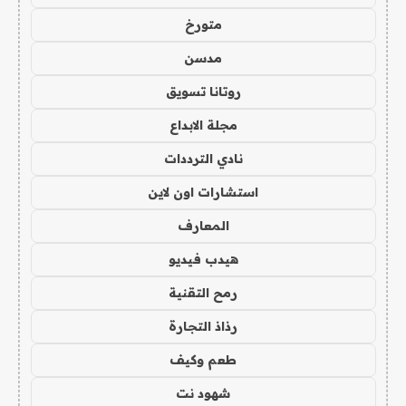
متورخ
مدسن
روتانا تسويق
مجلة الابداع
نادي الترددات
استشارات اون لاين
المعارف
هيدب فيديو
رمح التقنية
رذاذ التجارة
طعم وكيف
شهود نت