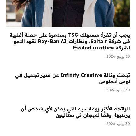
يجب أن تقرأ: مستهلك TSG يستحوذ على حصة أغلبية
في شركة Saltair، ونظارات Ray-Ban AI تقود النمو
لشركة EssilorLuxottica
30 يوليو، 2026
تبحث وكالة Infinity Creative عن مدير تجميل في
لوس أنجلوس
30 يوليو، 2026
الرائحة الأكثر رومانسية التي يمكن لأي شخص أن
يرتديها، وفقًا لميجان ثي ستاليون
30 يوليو، 2026