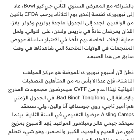
بالشراكة مع المعرض السنوي الثاني
جي كيو
Bowl، عاد
إلى نيويورك كفتحة إغلاق يوم الثلاثاء. يرحب CFDA باثنين
من الوافدين الجدد إلى الجدول: ماجدة بوتريم وكونر آيفز،
اللذان يعرضان عادةً في باريس ولندن، على التوالي. ولعل
عملية الإخلاء الخاصة بهم تأخذ في الاعتبار سلسلة عروض
المنتجعات في الولايات المتحدة التي شاهدناها في وقت
سابق من هذا الصيف.
نظرًا لأن أسبوع نيويورك للموضة هو مركز المواهب
الناشئة، فإن عددًا لا بأس به من المتأهلين للتصفيات
النهائية لهذا العام من CVFF سيعرضون مجموعات المدرج
بالإضافة إلى Bad Binch TongTong. في الجدول الزمني
هم: أمير تاجي، زوي جوستافيا آنا والين، ولي. ستعقد
Aisling Camps عرضها التقديمي في السنة الثانية، بينما
سيعقد جيمي هالر وميلامور المواعيد. يَعِد الأسبوع بمزيج
قوي من القديم والجديد، الكبير والصغير، وهو شيء نتطلع
إليه بمجرد انقطاع الحرارة.