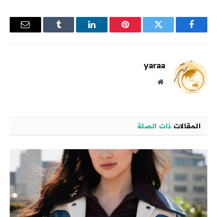
فيسبوك
تويتر
بينتيريست
لينكدإن
Tumblr
البريد
الإلكترو
yaraa
موقع
الويب
المقالات
ذات الصلة