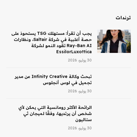
ترندات
يجب أن تقرأ: مستهلك TSG يستحوذ على
حصة أغلبية في شركة Saltair، ونظارات
Ray-Ban AI تقود النمو لشركة
EssilorLuxottica
30 يوليو، 2026
تبحث وكالة Infinity Creative عن مدير
تجميل في لوس أنجلوس
30 يوليو، 2026
الرائحة الأكثر رومانسية التي يمكن لأي
شخص أن يرتديها، وفقًا لميجان ثي
ستاليون
30 يوليو، 2026