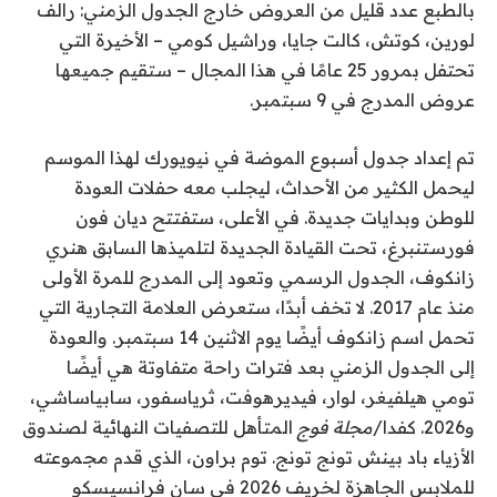
بالطبع عدد قليل من العروض خارج الجدول الزمني: رالف
لورين، كوتش، كالت جايا، وراشيل كومي – الأخيرة التي
تحتفل بمرور 25 عامًا في هذا المجال – ستقيم جميعها
عروض المدرج في 9 سبتمبر.
تم إعداد جدول أسبوع الموضة في نيويورك لهذا الموسم
ليحمل الكثير من الأحداث، ليجلب معه حفلات العودة
للوطن وبدايات جديدة. في الأعلى، ستفتتح ديان فون
فورستنبرغ، تحت القيادة الجديدة لتلميذها السابق هنري
زانكوف، الجدول الرسمي وتعود إلى المدرج للمرة الأولى
منذ عام 2017. لا تخف أبدًا، ستعرض العلامة التجارية التي
تحمل اسم زانكوف أيضًا يوم الاثنين 14 سبتمبر. والعودة
إلى الجدول الزمني بعد فترات راحة متفاوتة هي أيضًا
تومي هيلفيغر، لوار، فيديرهوفت، ثرياسفور، سابياساشي،
و2026. كفدا/
مجلة فوج
المتأهل للتصفيات النهائية لصندوق
الأزياء باد بينش تونج تونج. توم براون، الذي قدم مجموعته
للملابس الجاهزة لخريف 2026 في سان فرانسيسكو