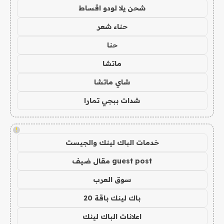
شحن يلا لودو اقساط
حناء شعر
حنا
ماتشا
شاي ماتشا
شدات ببجي تمارا
!
خدمات الباك لينك والجيست
guest post مقال ضيف
سوق العرب
باك لينك باقة 20
اعلانات الباك لينك