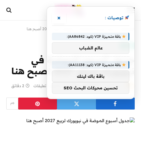
×
توصيات :
الرئيسية
»
جدول أسبوع الموضة في نيويورك لربيع 2027 أصبح هنا
باقة متميزة VIP (كود: AA86842):
موضة
عالم الشباب
جدول أسبوع الموضة في
باقة متميزة VIP (كود: AA11138):
نيويورك لربيع 2027 أصبح هنا
باقة باك لينك
بواسطة
1 يوليو، 2026
yaraa
لا توجد تعليقات
2 دقائق
تحسين محركات البحث SEO