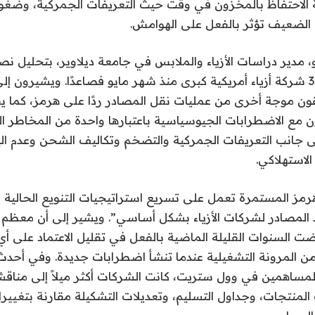
ة الاحتفاظ بالمخزون في وقت حيث التعريفات الجمركية، وضغوط
 الضعيف تؤثر بالفعل على الهوامش.
و، مدير دراسات الأزياء والملابس في جامعة ديلاوير، بتحليل 
الأرباح من حوالي 30 شركة أزياء أمريكية كبرى منذ شهر مايو فصاعدًا. ويشيرون 
ون موجة أخرى من عمليات نقل المصادر ردًا على هرمز، كما يقو
ن مع الاضطرابات الجيوسياسية باعتبارها واحدة من المخاطر ال
لى جانب التعريفات الجمركية والتضخم وتكاليف الشحن وعدم الي
الاستهلاكي.
هرمز المستمرة تعمل على تسريع استراتيجيات التنويع الحالية بد
 المصادر لشركات الأزياء بشكل أساسي”. ويشير إلى أن معظم ش
مضت السنوات القليلة الماضية بالفعل في تقليل الاعتماد على أ
من المرونة التشغيلية عندما تنشأ اضطرابات جديدة. وفي أحدث 
لمساهمين في وول ستريت، كانت الشركات أكثر ميلاً إلى مناقش
المنتجات، وجداول التسليم، وتعديلات التشكيلة مقارنة بتغيير