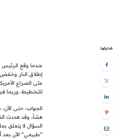
شاركها
عندما وقع الرئيس 
على الصراع الأمريك
للتخطيط، وربما فرص
الجواب، حتى الآن، م
هشاً، وقد هددت الض
السؤال لا يتعلق بم
“طبيعي” الآن بعد 