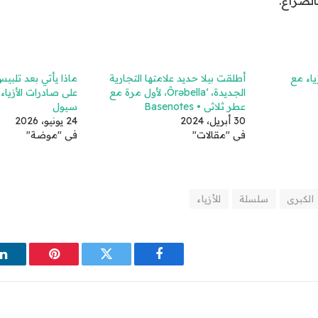
لصراع.
ياء مع
أطلقت بيلا حديد علامتها التجارية
الجديدة، ‘Ôrəbella، لأول مرة مع
على صادرات الأزياء
عطر ثلاثي • Basenotes
سيول
30 أبريل، 2024
24 يونيو، 2026
في "مقالات"
في "موضة"
الكبرى
سلسلة
للأزياء
فيسبوك
تويتر
بينتيريست
ل