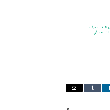
ماذا يأتي بعد تلبيس BTS؟ تعرف
 القادمة في
ينكدإن
Tumblr
البريد
الإلكتروني
موقع