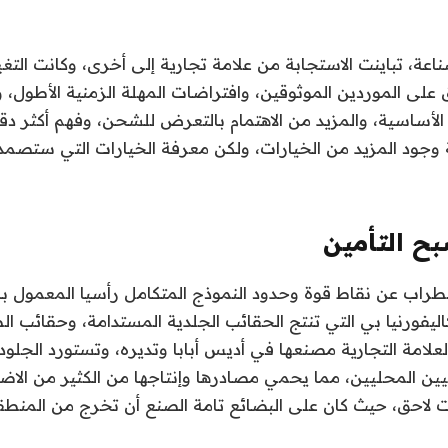
اعة، تباينت الاستجابة من علامة تجارية إلى أخرى، وكانت التغ
 على الموردين الموثوقين، وافتراضات المهلة الزمنية الأطول،
 الأساسية، والمزيد من الاهتمام بالتعرض للشحن، وفهم أكثر دقة
جود المزيد من الخيارات، ولكن معرفة الخيارات التي ستصمد 
ح التأمين
راب عن نقاط قوة وحدود النموذج المتكامل رأسيا المعمول ب
يفورنيا بي التي تنتج الحقائب الجلدية المستدامة، وحقائب ال
لعلامة التجارية مصنعها في أديس أبابا وتديره، وتستورد الجلود
بيين المحليين، مما يحمي مصادرها وإنتاجها من الكثير من الا
لاحق، حيث كان على البضائع تامة الصنع أن تخرج من المنطق