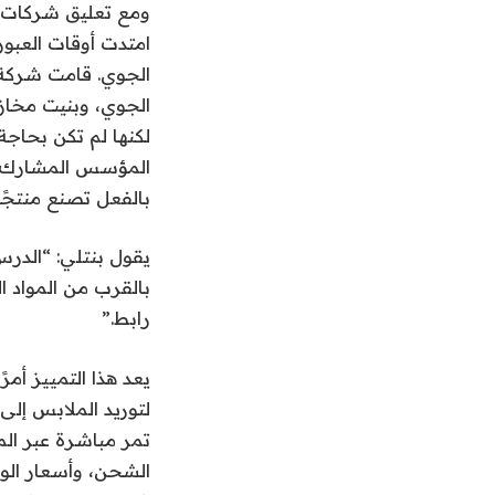
ومع تعليق شركات ال
امتدت أوقات العبور
الجوي، وبنيت مخازن
لكنها لم تكن بحاجة
المؤسس المشارك للش
بالفعل تصنع منتجًا 
يقول بنتلي: “الدرس
بالقرب من المواد ا
رابط.”
يعد هذا التمييز أمر
لتوريد الملابس إلى
تمر مباشرة عبر الم
الشحن، وأسعار الو