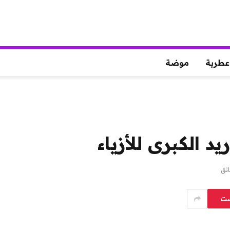
عطرية
موضة
د الكبرى للأزياء
ست