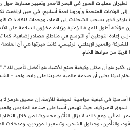
طيران عمليات العبور في البحر الأحمر وتغيير مسارها حول رأ
 إلى الولايات المتحدة وأوروبا لعدة أسابيع، في حين ارتفعت ت
الجوي. قامت شركة باركر كلاي بسحب ا
 مؤقتة أطول للمهلة الزمنية وزيادة مخزون السلامة على الأنم
 إلى إعادة التوطين أو التوسع في مناطق مصادر إضافية، كما تق
ركة والمدير الإبداعي الرئيسي. كانت ميزتها هي أن العلامة ا
قريبًا من موادها الخام.
 الأكبر هو أن مكان وكيفية صنع الأشياء هو أفضل تأمين لك”. “
لخام لدينا يعني أن صدمة عالمية تضربنا على رابط واحد – الشحن
ًا أساسيًا في كيفية مواجهة الموضة للأزمة. إن مضيق هرمز لا ي
 السوق الأميركية، حيث تهيمن آسيا على صناعة الملابس والعدي
مر المائي. ومع ذلك، لا يزال التأثير محسوسًا من خلال النظام ا
قود، والتأمين، وجداول الشحن، وتسعير الموردين، ومدخلات ا