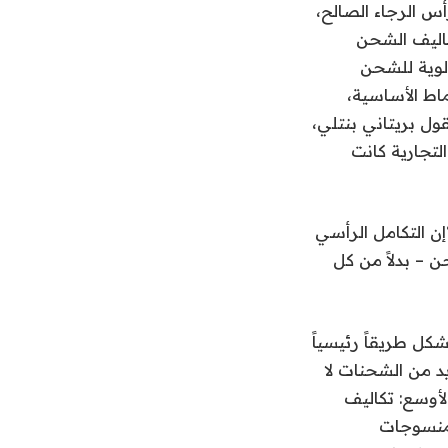
س الرجاء الصالح،
كاليف الشحن
لشحنات إلى الأمام، ووحدات SKU ذات الأولوية للشحن
اط الأساسية،
ول بريتاني بنتلي،
لتجارية كانت
إن التكامل الرأسي
 – بدلاً من كل
شكل طريقاً رئيسياً
د من الشحنات لا
لأوسع: تكاليف
لمنسوجات