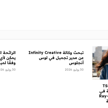
تبحث وكالة Infinity Creative
الرائحة ا
عن مدير تجميل في لوس
يمكن لأي
أنجلوس
وفقًا لمي
30 يوليو، 2026
30 يوليو، 2026
قرأ: مستهلك TSG
 في
كة Saltair، ونظارات Ray-
ة