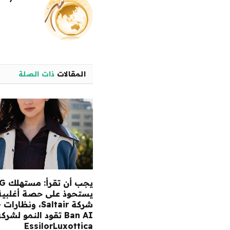
المقالات
ذات الصلة
يجب أن ت
يستحوذ على حصة أغلبية
شر
Ban AI تقود النمو لشرك
EssilorLuxottica