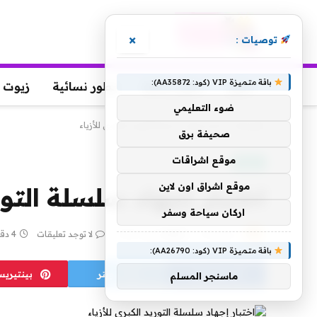
×
توصيات :
باقة متميزة VIP (كود: AA35872):
عطور
عطور رجالية
عطور نسائية
زيوت 
ضوء التعليمي
الرئيسية
»
اختبار إجهاد سلسلة التوريد الكبرى للأزياء
صحيفة برق
موقع اشراقات
موضة
موقع اشراق اون لاين
اختبار إجهاد سلسلة التوري
اركان سياحة وسفر
بواسطة
6 يوليو، 2026
yaraa
لا توجد تعليقات
4 دقائق
باقة متميزة VIP (كود: AA26790):
فيسبوك
تويتر
بينتيري
ماسنجر المسلم