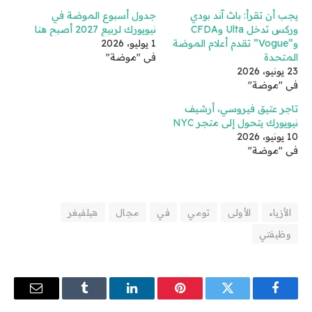
يجب أن تقرأ: باث آند بودي
جدول أسبوع الموضة في
وركس تدخل Ulta وCFDA
نيويورك لربيع 2027 أصبح هنا
و”Vogue” تقدم أعلام الموضة
1 يوليو، 2026
المتحدة
في "موضة"
23 يونيو، 2026
في "موضة"
تاجر عتيق فيروسي، أرشيف
نيويورك يتحول إلى متجر NYC
10 يونيو، 2026
في "موضة"
الأزياء
الأولى
تومي
في
مجال
هيلفيغر
وظيفتي
فيسبوك
تويتر
بينتيريست
لينكدإن
Tumblr
البريد