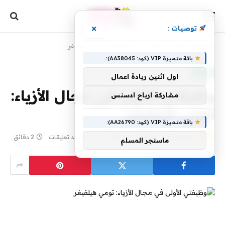
×
توصيات :
الرئيسية
»
وظيفتي الأولى في مجال الأزياء: تومي هيلفيغر
باقة متميزة VIP (كود: AA38045):
موضة
اول اثنين ريادة اعمال
وظيفتي الأولى في مجال الأزياء:
مشاركة ارباح ادسنس
تومي هيلفيغر
باقة متميزة VIP (كود: AA26790):
بواسطة
29 يونيو، 2026
yaraa
لا توجد تعليقات
2 دقائق
ماسنجر المسلم