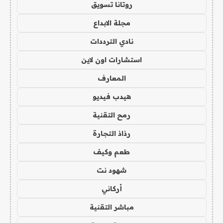
روتانا تسويق
مجلة الابداع
نادي الترددات
استشارات اون لاين
المعارف
هيدب فيديو
رمح التقنية
رذاذ التجارة
طعم وكيف
شهود نت
أركاني
مباشر التقنية