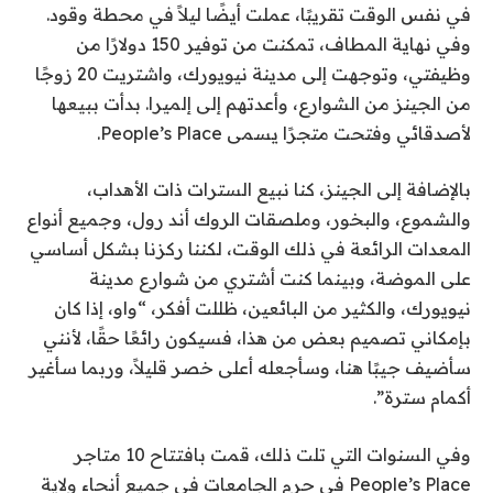
في نفس الوقت تقريبًا، عملت أيضًا ليلاً في محطة وقود.
وفي نهاية المطاف، تمكنت من توفير 150 دولارًا من
وظيفتي، وتوجهت إلى مدينة نيويورك، واشتريت 20 زوجًا
من الجينز من الشوارع، وأعدتهم إلى إلميرا. بدأت ببيعها
لأصدقائي وفتحت متجرًا يسمى People’s Place.
بالإضافة إلى الجينز، كنا نبيع السترات ذات الأهداب،
والشموع، والبخور، وملصقات الروك أند رول، وجميع أنواع
المعدات الرائعة في ذلك الوقت، لكننا ركزنا بشكل أساسي
على الموضة، وبينما كنت أشتري من شوارع مدينة
نيويورك، والكثير من البائعين، ظللت أفكر، “واو، إذا كان
بإمكاني تصميم بعض من هذا، فسيكون رائعًا حقًا، لأنني
سأضيف جيبًا هنا، وسأجعله أعلى خصر قليلاً، وربما سأغير
أكمام سترة”.
وفي السنوات التي تلت ذلك، قمت بافتتاح 10 متاجر
People’s Place في حرم الجامعات في جميع أنحاء ولاية